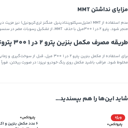
مزایای نداشتن MMT
منجر شود. پترو 2 در 1 300میل با حذف MMT، از تشکیل رسوبات مضر در سنسور اکسیژن، شمع و کاتالیزور جلوگیری کرده و عملکرد پایدار موتور را تضمین می‌کند.
طریقه مصرف مکمل بنزین پترو 2 در 1 300 پتروتکس +
برای استفاده از مکمل بنزین پترو 2 در 1
مخلوط شود. مراقب باشید مکمل روی رنگ خودرو نریزد؛ در صورت ریختن، فوراً با
شاید این‌ها را هم بپسندید…
ویژه
پتروتکس+
پتروتکس+