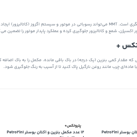
عدم استفاده از MMT (متیل‌سیکلوپنتادینیل منگنز تری‌کربونیل) نیز مزیت دیگری است. MMT می‌تواند رسوباتی
 300 میل، قبل از سوخت‌گیری و زمانی که مقدار کمی بنزین (یک درجه) در باک باقی مانده، مکمل ر
 ماده‌ای چرب مانند روغن نارگیل پاک کنید تا از آسیب به رنگ جلوگیری شود.
پتروتکس+
6 عدد مکمل بنزین و اکتان بوستر Petro2in1
12 عدد مکمل بنزین و اکتان بوستر Petro2in1