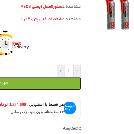
مشاهده
دستورالعمل ایمنی MSDS
مشاهده
مشخصات فنی پترو 2 در 1
+
-
افزود
هر قسط با اسنپ‌پی:
3.534.000
توما
۴ قسط ماهانه. بدون سود، چک و ضامن.
مقایسه