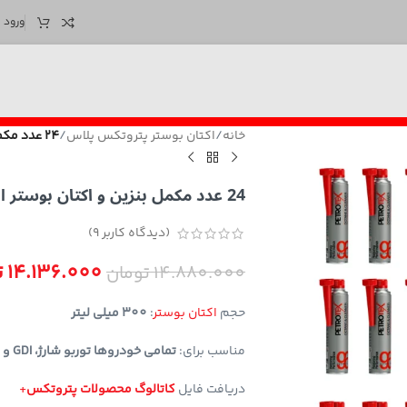
ورود /
خانه
/
اکتان بوستر پتروتکس پلاس
/
24 عدد مکمل بنزین و اکتان بوستر Petro2in1 300ml پتروتکس+
24 عدد مکمل بنزین و اکتان بوستر Petro2in1 300ml پتروتکس+
(دیدگاه کاربر
9
)
14.136.000
ت
14.880.000
تومان
حجم
اکتان بوستر
:
300 میلی لیتر
مناسب برای:
تمامی خودروها توربو شارژ، GDI و TGDI داخلی و خارجی
دریافت فایل
کاتالوگ محصولات پتروتکس
+