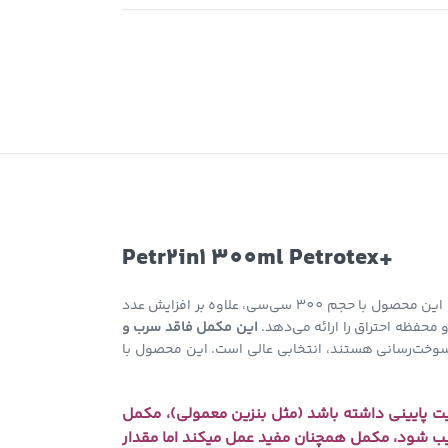
Petr2in1 300ml Petrotex+
پترو 2 در 1 300 میل پتروتکس پلاس، مکمل بنزین پیشرفته برای خودروهای مجهز به موتورهای تنفس طبیعی، توربو و GDI با باک‌های بیش از 40 لیتر است. این محصول با حجم 300 سی‌سی، علاوه بر افزایش عدد
محفظه احتراق را ارائه می‌دهد.
این مکمل فاقد سرب و
یستم سوخت‌رسانی هستند، انتخابی عالی است. این محصول با
یت پایینی داشته باشد (مثل بنزین معمولی)، مکمل
رکیب شود، مکمل همچنان مفید عمل می‍کند اما مقدار