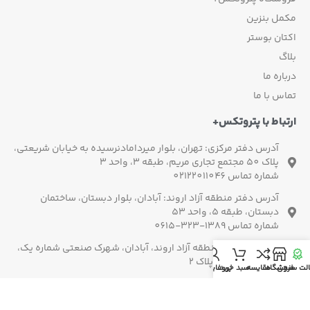
مکمل بنزین
اکتان بوستر
بلاگ
درباره ما
تماس با ما
ارتباط با پتروتکس+
آدرس دفتر مرکزی: تهران، بلوار میردامادنرسیده به خیابان شریعتی،
پلاک 50 مجتمع تجاری مریم، طبقه 3، واحد 3
شماره تماس 02122011046
آدرس دفتر منطقه آزاد اروند: آبادان، بلوار دبستان، ساختمان
دبستان، طبقه 5، واحد 53
شماره تماس 1389-323-0615
آدرس کارخانه: منطقه آزاد اروند، آبادان، شهرک صنعتی شماره یک،
خیابان صنعت 2، پلاک 2
لت سنجی
فروشگاه
مقایسه
سبد خرید
پروفایل من
پشتیبانی 7/24: 02192004120
021-22220192