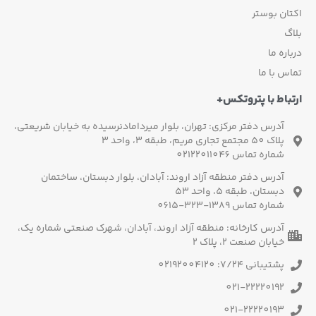
اکتان بوستر
بلاگ
درباره ما
تماس با ما
ارتباط با پتروتکس+
آدرس دفتر مرکزی: تهران، بلوار میردامادنرسیده به خیابان شریعتی،
پلاک 50 مجتمع تجاری مریم، طبقه 3، واحد 3
شماره تماس 02122011046
آدرس دفتر منطقه آزاد اروند: آبادان، بلوار دبستان، ساختمان
دبستان، طبقه 5، واحد 53
شماره تماس 1389-323-0615
آدرس کارخانه: منطقه آزاد اروند، آبادان، شهرک صنعتی شماره یک،
خیابان صنعت 2، پلاک 2
پشتیبانی 7/24: 02192004120
021-22220192
021-22220193