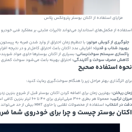
مزایای استفاده از اکتان بوستر پتروتکس پلاس
استفاده از مکمل‌های استاندارد می‌تواند تاثیرات مثبتی بر عملکرد فنی خودرو 
جلوگیری از کوبش موتور:
با تنظیم زمان احتراق از وارد شدن ضربه به پیستون‌
بهبود شتاب و قدرت:
افزایش عدد اکتان باعث احتراق کامل‌تر و در نتیجه افز
پاکسازی سیستم سوخت‌رسانی:
بسیاری از اکتان بوسترها حاوی مواد شوینده
کاهش مصرف سوخت و آلایندگی:
احتراق بهینه باعث می‌شود سوخت کمتری ه
نحوه استفاده صحیح
برای اثرگذاری بهتر مراحل زیر را هنگام سوخت‌گیری رعایت کنید:
زمان ریختن:
بهترین زمان برای اضافه کردن اکتان بوستر قبل از شروع بنزین زدن
میزان ترکیب:
معمولا هر بطری ۳۰۰ میلی‌لیتری برای ۴۰ تا ۶۰ لیتر بنزین کافی است اما همواره دستورالعمل روی قوطی را مطالعه کنید.
دقت در انتخاب:
استفاده از محصولات تقلبی یا حاوی MMT بیش از حد می‌تواند به سنسور اکسیژن و کاتالیزور خودرو آسیب جدی بزند.
اکتان بوستر چیست و چرا برای خودروی شما ضر