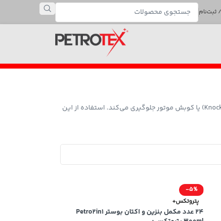
 ثبت‌نام
یک افزودنی سوخت است که با افزایش عدد اکتان بنزین، مقاومت سوخت در برابر احتراق زودهنگام را بالا برده و از پدیده ناک (Knock) یا کوبش موتور جلوگیری می‌کند. استفاده از این
-5%
پتروتکس+
24 عدد مکمل بنزین و اکتان بوستر Petro2in1