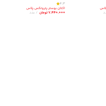
4.3
لاس
اکتان بوستر پتروتکس پلاس
د
7.440.000
تومان
عدد