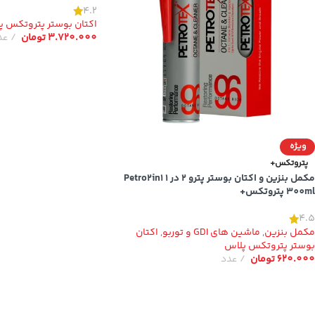
4.2
اکتان بوستر پتروتکس پ
3.720.000
تومان
عد
ویژه
پتروتکس+
مکمل بنزین و اکتان بوستر پترو 2 در 1 Petro2in1
300ml پتروتکس+
4.5
مکمل بنزین
,
ماشین های GDI و توربو
,
اکتان
بوستر پتروتکس پلاس
620.000
تومان
عدد