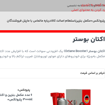
رد کردن به ناوبری
ENGLISH
وبلاگ
دانشنامه تخصصی
رد کردن به محتوای اصلی
پتروتکس+
مکمل بنزین
استعلام اصالت کالا
درباره ما
تماس با ما
پنل فروشندگان
اکتان بوستر
اکتان بوستر (Octane Booster)
مکمل به‌ویژه برای خودروهای دارای موتور توربوشارژ، ضریب تراکم بالا و خودرو
فیلتر بر اساس قیمت
پتروتکس+
300ml پتروتکس+