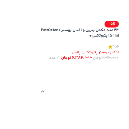
-5%
24 عدد مکمل بنزین و اکتان بوستر PetrOctane
150ml پتروتکس+
4.5
اکتان بوستر پتروتکس پلاس
6.384.000
تومان
عدد
6.720.000
تومان