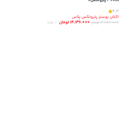
300ml پتروتکس+
4.3
اکتان بوستر پتروتکس پلاس
14.136.000
تومان
عدد
14.880.000
تومان