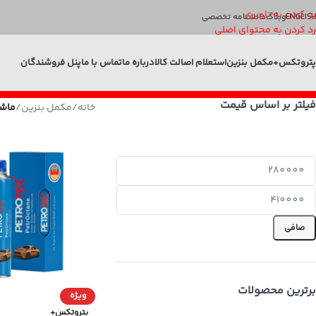
رد کردن به ناوبری
ENGLISH
وبلاگ
دانشنامه تخصصی
رد کردن به محتوای اصلی
پتروتکس+
مکمل بنزین
استعلام اصالت کالا
درباره ما
تماس با ما
پنل فروشندگان
فیلتر بر اساس قیمت
خانه
/
مکمل بنزین
/
ماشی
صافی
برترین محصولات
ویژه
پتروتکس+