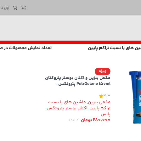
ورود /
ن های با نسبت تراکم پایین
تعداد نمایش محصولات در 
ویژه
مکمل بنزین و اکتان بوستر پتروکتان
PetrOctane 150ml پتروتکس+
4.3
مکمل بنزین
,
ماشین های با نسبت
تراکم پایین
,
اکتان بوستر پتروتکس
پلاس
280.000
تومان
عدد