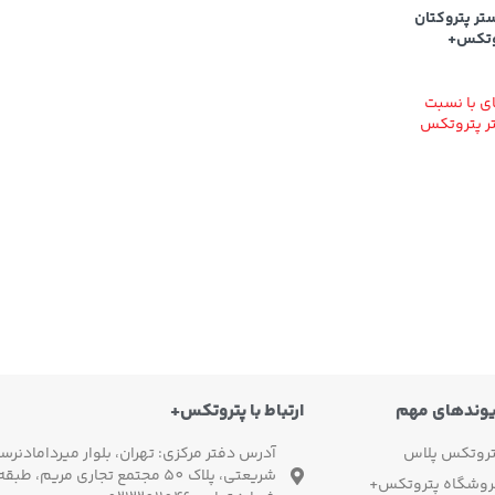
تر پتروکتان
 با نسبت
ر پتروتکس
یوندهای مهم
ارتباط با پتروتکس+
تروتکس پلاس
آدرس دفتر مرکزی: تهران، بلوار میردامادنرسی
شریعتی، پلاک 50 مجتمع تجاری مریم، طبقه 3، واحد 3
روشگاه پتروتکس+