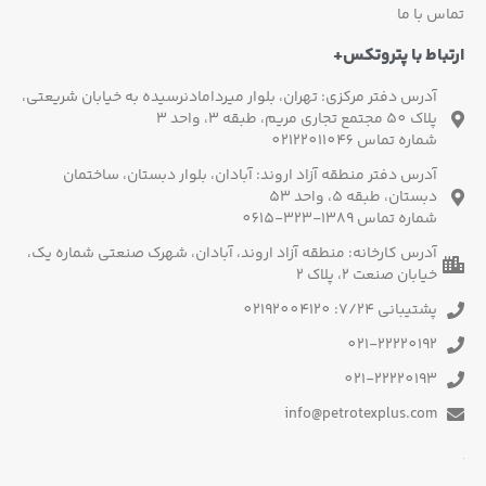
تماس با ما
ارتباط با پتروتکس+
آدرس دفتر مرکزی: تهران، بلوار میردامادنرسیده به خیابان شریعتی،
پلاک 50 مجتمع تجاری مریم، طبقه 3، واحد 3
شماره تماس 02122011046
آدرس دفتر منطقه آزاد اروند: آبادان، بلوار دبستان، ساختمان
دبستان، طبقه 5، واحد 53
شماره تماس 1389-323-0615
آدرس کارخانه: منطقه آزاد اروند، آبادان، شهرک صنعتی شماره یک،
خیابان صنعت 2، پلاک 2
پشتیبانی 7/24: 02192004120
021-22220192
021-22220193
info@petrotexplus.com