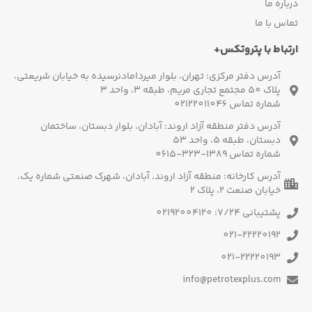
درباره ما
تماس با ما
ارتباط با پتروتکس+
آدرس دفتر مرکزی: تهران، بلوار میردامادنرسیده به خیابان شریعتی،
پلاک 50 مجتمع تجاری مریم، طبقه 3، واحد 3
شماره تماس 02122011046
آدرس دفتر منطقه آزاد اروند: آبادان، بلوار دبستان، ساختمان
دبستان، طبقه 5، واحد 53
شماره تماس 1389-323-0615
آدرس کارخانه: منطقه آزاد اروند، آبادان، شهرک صنعتی شماره یک،
خیابان صنعت 2، پلاک 2
پشتیبانی 7/24: 02192004120
021-22220192
021-22220193
info@petrotexplus.com