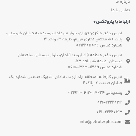
درباره ما
تماس با ما
ارتباط با پتروتکس+
آدرس دفتر مرکزی: تهران، بلوار میردامادنرسیده به خیابان شریعتی،
پلاک 50 مجتمع تجاری مریم، طبقه 3، واحد 3
شماره تماس 02122011046
آدرس دفتر منطقه آزاد اروند: آبادان، بلوار دبستان، ساختمان
دبستان، طبقه 5، واحد 53
شماره تماس 1389-323-0615
آدرس کارخانه: منطقه آزاد اروند، آبادان، شهرک صنعتی شماره یک،
خیابان صنعت 2، پلاک 2
پشتیبانی 7/24: 02192004120
021-22220192
021-22220193
info@petrotexplus.com