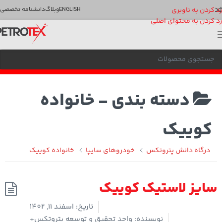
رد کردن به ناوبری
ENGLISH
وبلاگ
دانشنامه تخصصی
رد کردن به محتوای اصلی
دسته بندی -
خانواده
کوییک
درگاه دانش پتروتکس
خودروهای سایپا
خانواده کوییک
سایز لاستیک کوییک
تاریخ:
اسفند 11, 1402
نویسنده:
واحد تحقیق و توسعه پتروتکس+