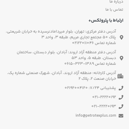
درباره ما
تماس با ما
ارتباط با پتروتکس+
آدرس دفتر مرکزی: تهران، بلوار میردامادنرسیده به خیابان شریعتی،
پلاک 50 مجتمع تجاری مریم، طبقه 3، واحد 3
شماره تماس 02122011046
آدرس دفتر منطقه آزاد اروند: آبادان، بلوار دبستان، ساختمان
دبستان، طبقه 5، واحد 53
شماره تماس 1389-323-0615
آدرس کارخانه: منطقه آزاد اروند، آبادان، شهرک صنعتی شماره یک،
خیابان صنعت 2، پلاک 2
پشتیبانی 7/24: 02192004120
021-22220192
021-22220193
info@petrotexplus.com