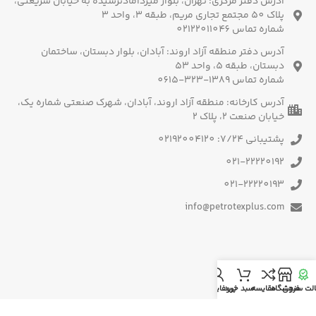
آدرس دفتر مرکزی: تهران، بلوار میردامادنرسیده به خیابان شریعتی،
پلاک 50 مجتمع تجاری مریم، طبقه 3، واحد 3
شماره تماس 02122011046
آدرس دفتر منطقه آزاد اروند: آبادان، بلوار دبستان، ساختمان
دبستان، طبقه 5، واحد 53
شماره تماس 1389-323-0615
آدرس کارخانه: منطقه آزاد اروند، آبادان، شهرک صنعتی شماره یک،
خیابان صنعت 2، پلاک 2
پشتیبانی 7/24: 02192004120
021-22220192
021-22220193
info@petrotexplus.com
لت سنجی
فروشگاه
مقایسه
سبد خرید
پروفایل من