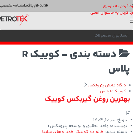
رد کردن به ناوبری
ENGLISH
وبلاگ
دانشنامه تخصصی
رد کردن به محتوای اصلی
دسته بندی -
کوییک R
پلاس
درگاه دانش پتروتکس
کوییک R پلاس
بهترین روغن گیربکس کوییک
تاریخ:
تیر 10, 1404
نویسنده:
واحد تحقیق و توسعه پتروتکس+
دسته بندی:
خانواده کوییک
,
خودروهای سایپا