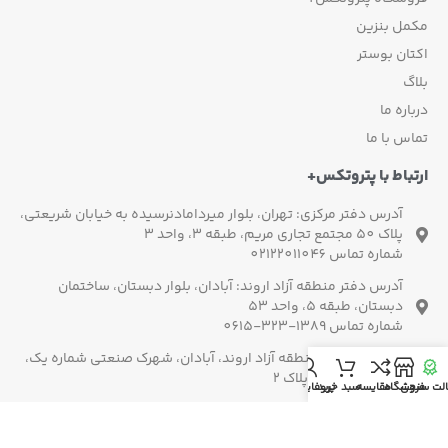
مکمل بنزین
اکتان بوستر
بلاگ
درباره ما
تماس با ما
ارتباط با پتروتکس+
آدرس دفتر مرکزی: تهران، بلوار میردامادنرسیده به خیابان شریعتی،
پلاک 50 مجتمع تجاری مریم، طبقه 3، واحد 3
شماره تماس 02122011046
آدرس دفتر منطقه آزاد اروند: آبادان، بلوار دبستان، ساختمان
دبستان، طبقه 5، واحد 53
شماره تماس 1389-323-0615
آدرس کارخانه: منطقه آزاد اروند، آبادان، شهرک صنعتی شماره یک،
خیابان صنعت 2، پلاک 2
لت سنجی
فروشگاه
مقایسه
سبد خرید
پروفایل من
پشتیبانی 7/24: 02192004120
021-22220192