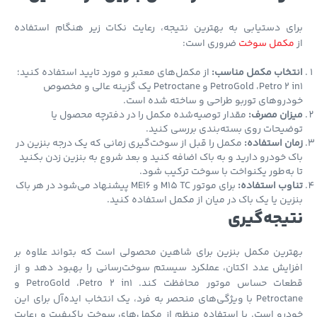
ای دستیابی به بهترین نتیجه، رعایت نکات زیر هنگام استفاده
کمل سوخت
ضروری است:
تخاب مکمل مناسب:
از مکمل‌های معتبر و مورد تایید استفاده کنید؛
PetroGold ،Petro 2 in1 و Petroctane یک گزینه عالی و مخصوص
روهای توربو طراحی و ساخته شده است.
زان مصرف:
مقدار توصیه‌شده مکمل را در دفترچه محصول یا
یحات روی بسته‌بندی بررسی کنید.
ن استفاده:
مکمل را قبل از سوخت‌گیری زمانی که یک درجه بنزین در
 خودرو دارید و به باک اضافه کنید و بعد شروع به بنزین زدن بکنید
به‌طور یکنواخت با سوخت ترکیب شود.
وب استفاده:
برای موتور M15 TC و ME16 پیشنهاد می‌شود در هر باک
ین یا یک باک در میان از مکمل استفاده کنید.
یجه‌گیری
ترین مکمل بنزین برای شاهین محصولی است که بتواند علاوه بر
ایش عدد اکتان، عملکرد سیستم سوخت‌رسانی را بهبود دهد و از
قطعات حساس موتور محافظت کند. PetroGold ،Petro 2 in1 و
Petroctane با ویژگی‌های منحصر به فرد، یک انتخاب ایده‌آل برای این
رو است. با استفاده منظم از مکمل‌های سوخت باکیفیت و رعایت