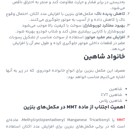
درستی در برابر فشار و حرارت مقاومت کند و منجر به احتراق ناقص
‌شود.
هش پدیده ناک:
مکمل‌های بنزین با افزایش عدد اکتان، احتمال وقوع
 را کاهش داده و از آسیب به موتور جلوگیری می‌کنند.
ود عملکرد توربوشارژر:
سوخت با کیفیت بالا موجب می‌شود
بوشارژر با کارایی بیشتری عمل کند و شتاب خودرو بهینه شود.
ایش عمر مفید موتور:
استفاده از سوخت مناسب از تشکیل رسوبات
 در قطعات داخلی موتور جلوگیری کرده و طول عمر آن را افزایش
‌دهد.
نواد شاهین
ف این مکمل بنزین برای انواع خانواده خودروی که در زیر به آنها
ره می‌کنیم مناسب خواهد بود:
اهین
اهین CVT
اهین پلاس
ت اجتناب از ماده MMT در مکمل‌های بنزین
M
یا Methylcyclopentadienyl Manganese Tricarbonyl، ماده‌ای
 که در برخی مکمل‌های بنزین برای افزایش عدد اکتان استفاده