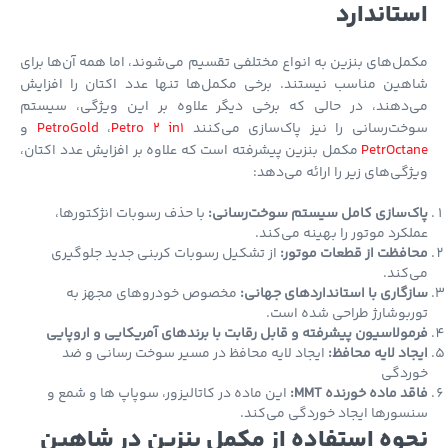
تاندارد
ل‌های بنزین به انواع مختلفی تقسیم می‌شوند، اما همه آن‌ها برای
هین مناسب نیستند. برخی مکمل‌ها تنها عدد اکتان را افزایش
‌دهند، در حالی که برخی دیگر علاوه بر این ویژگی، سیستم
خت‌رسانی را نیز پاک‌سازی می‌کنند
Petro 2 in1
،
PetroGold
و
PetrOct
مکمل بنزین پیشرفته است که علاوه بر افزایش عدد اکتان،
گی‌های زیر را ارائه می‌دهد:
ک‌سازی کامل سیستم سوخت‌رسانی:
با حذف رسوبات انژکتورها،
کرد موتور را بهینه می‌کند.
فظت از قطعات موتور:
از تشکیل رسوبات کربنی جدید جلوگیری
کند.
گاری با استانداردهای جهانی:
مخصوص خودروهای مجهز به
بوشارژ طراحی شده است.
ولاسیون پیشرفته و قابل رقابت با برندهای آمریکایی و اروپایی
اد لایه محافظ:
ایجاد لایه محافظ در مسیر سوخت رسانی و ضد
ردگی
د ماده خورنده MMT:
این ماده در کاتالیزور، سوپاپ ها و شمع و
ورها ایجاد خوردگی می‌کند.
وه استفاده از مکمل بنزین در شاهین