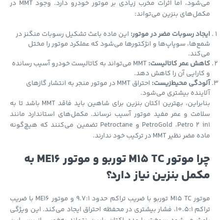
می‌شود، اما اثرات مخرب زیادی بر موتور خودرو دارد. وجود MMT در
ل‌های بنزین می‌تواند:
اد رسوبات مضر در موتور:
این ماده باعث تشکیل رسوبات منگنز در
‌ها، سوپاپ‌ها و انژکتورها می‌شود که عملکرد موتور را مختل
کند.
هش عمر کاتالیست:
MMT می‌تواند به کاتالیست خودرو آسیب رسانده
ارایی آن را کاهش دهد.
ودگی محیط‌زیست:
احتراق MMT در موتور منجر به انتشار گازهای
ینده بیشتری می‌شود.
بنابراین، بهترین اکتان بنزین برای شاهین باید فاقد MMT باشد تا به
مت و عمر مفید موتور آسیب نرساند. مکمل‌های استاندارد مانند
PetroGold ،Petro 2 in1 و Petroctane تضمین می‌کنند که هیچ‌گونه
ضر نظیر MMT در ترکیب خود ندارند.
چرا موتور M15 TC توربو و موتور ME16 به
مل بنزین نیاز دارد؟
موتور M15 TC توربو با ضریب تراکم حدود 9.7:1 و موتور ME16 با ضریب
تراکم 10.5:1، فشار بیشتری در محفظه احتراق ایجاد می‌کند. این ویژگی