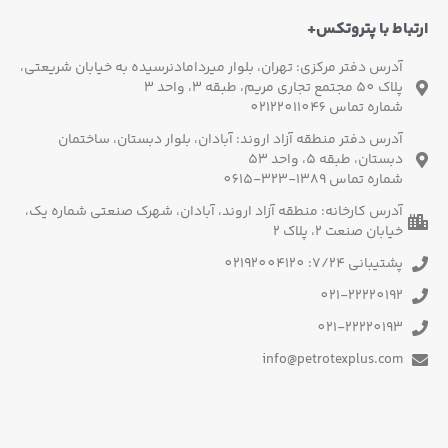
باط با پتروتکس+
آدرس دفتر مرکزی: تهران، بلوار میردامادنرسیده به خیابان شریعتی،
پلاک 50 مجتمع تجاری مریم، طبقه 3، واحد 3
شماره تماس 02122011046
آدرس دفتر منطقه آزاد اروند: آبادان، بلوار دبستان، ساختمان
دبستان، طبقه 5، واحد 53
شماره تماس 1389-323-0615
آدرس کارخانه: منطقه آزاد اروند، آبادان، شهرک صنعتی شماره یک،
خیابان صنعت 2، پلاک 2
پشتیبانی 7/24: 02192004120
021-22220192
021-22220193
info@petrotexplus.com