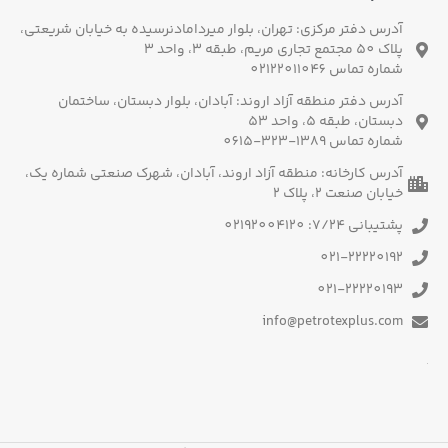
آدرس دفتر مرکزی: تهران، بلوار میردامادنرسیده به خیابان شریعتی،
پلاک 50 مجتمع تجاری مریم، طبقه 3، واحد 3
شماره تماس 02122011046
آدرس دفتر منطقه آزاد اروند: آبادان، بلوار دبستان، ساختمان
دبستان، طبقه 5، واحد 53
شماره تماس 1389-323-0615
آدرس کارخانه: منطقه آزاد اروند، آبادان، شهرک صنعتی شماره یک،
خیابان صنعت 2، پلاک 2
پشتیبانی 7/24: 02192004120
021-22220192
021-22220193
info@petrotexplus.com