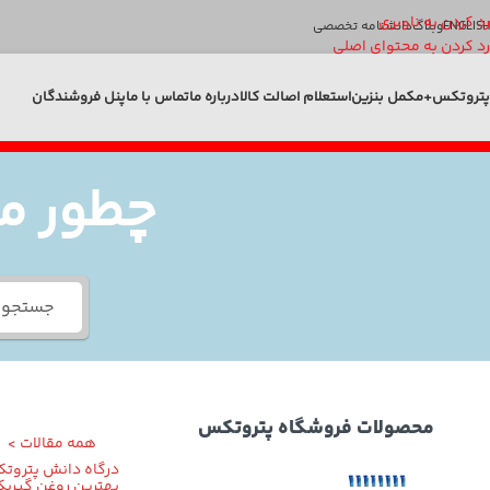
رد کردن به ناوبری
ENGLISH
وبلاگ
دانشنامه تخصصی
رد کردن به محتوای اصلی
پتروتکس+
مکمل بنزین
استعلام اصالت کالا
درباره ما
تماس با ما
پنل فروشندگان
چطور می
محصولات فروشگاه پتروتکس
همه مقالات >
درگاه دانش پتروت
بهترین روغن گیربک