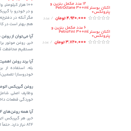
12 عدد مکمل بنزین و
100 هزار کیلومتر، ولی در خودروهای سنگین یا استفاده شدید، زودتر باید تعویض شود.
اکتان بوستر PetrOctane 300ml
پتروتکس+
مگر آنکه در دفترچه 
4.920.000
تومان
عدد
هم بهتر است در کار
6 عدد مکمل بنزین و
اکتان بوستر Petro2in1 300ml
پتروتکس+
آیا می‌توان از روغن
3.720.000
تومان
عدد
خیر. روغن موتور برا
مستقیم محافظت کاف
آیا برند روغن اهمیت 
خودروساز) تضمین‌ک
روغن گیربکس اتوما
وظایف اصلی شامل ر
خوردگی قطعات داخ
آیا همه روغن‌های ATF مشابه هستند؟
خیر. هر گیربکس ات
ATF نیاز دارد. حتماً از روغن با استاندارد مورد تایید شرکت سازنده خودرو استفاده کنید.