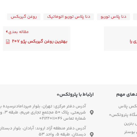
دنا پلاس توربو
دنا پلاس توربو اتوماتیک
روغن گیربکس
مقاله بعدی
 را
بهترین روغن گیربکس پژو 207
دهای مهم
ارتباط با پتروتکس+
تکس پلاس
آدرس دفتر مرکزی: تهران، بلوار میردامادنرسیده به
شریعتی، پلاک 50 مجتمع تجاری مریم، طبقه 3، واحد 3
گاه پتروتکس+
شماره تماس 02122011046
بنزین
آدرس دفتر منطقه آزاد اروند: آبادان، بلوار دبستا
 بوستر
دبستان، طبقه 5، واحد 53