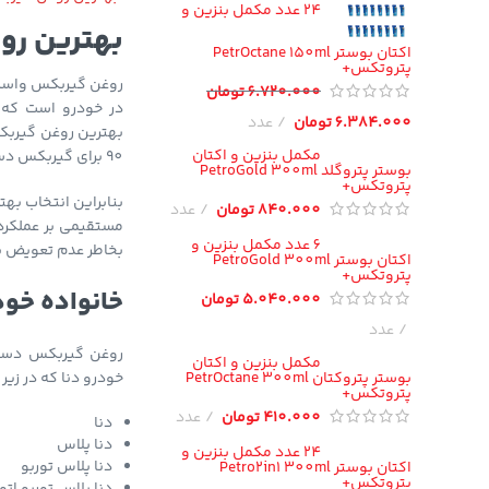
24 عدد مکمل بنزین و
بهترین رو
اکتان بوستر PetrOctane 150ml
پتروتکس+
روغن گیربکس واسکا
6.720.000
تومان
در خودرو است که 
6.384.000
تومان
عدد
بهترین روغن گیرب
مکمل بنزین و اکتان
90 برای گیربکس دستی و ATF با استاندارد DAE در گیربکس اتوماتیک استفاده است.
بوستر پتروگلد PetroGold 300ml
پتروتکس+
بنابراین انتخاب به
840.000
تومان
عدد
مستقیمی بر عملکرد
6 عدد مکمل بنزین و
بخاطر عدم تعویض ب
اکتان بوستر PetroGold 300ml
پتروتکس+
خانواده خودر
5.040.000
تومان
عدد
روغن گیربکس دستی 
مکمل بنزین و اکتان
بوستر پتروکتان PetrOctane 300ml
خودرو دنا که در زیر 
پتروتکس+
410.000
تومان
عدد
دنا
دنا پلاس
24 عدد مکمل بنزین و
دنا پلاس توربو
اکتان بوستر Petro2in1 300ml
پتروتکس+