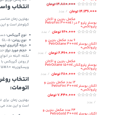
دنا پلاس توربو ات
14.880.000
تومان
انتخاب واسک
14.136.000
تومان
عدد
مکمل بنزین و اکتان
بوستر پترو 2 در 1 Petro2in1 300ml
کیلومتر است و این 
پتروتکس+
620.000
تومان
عدد
نوع گیربکس:
دستی (5 سرعت
6 عدد مکمل بنزین و
نوع روغن:
GL-5
اکتان بوستر PetrOctane 300ml
درجه گرانروی (وی
پتروتکس+
حجم مورد نیاز:
حدود 
2.460.000
تومان
عدد
نکته: البته در انوا
مکمل بنزین و اکتان
بوستر پتروکتان PetrOctane 150ml
ویسکوزیته‌ SAE 75W80 استفاده کنید.
پتروتکس+
280.000
تومان
عدد
انتخاب روغن
12 عدد مکمل بنزین و
اکتان بوستر Petro2in1 300ml
اتومات:
پتروتکس+
7.440.000
تومان
عدد
است و این عدد می‌ت
24 عدد مکمل بنزین و
اکتان بوستر PetroGold 300ml