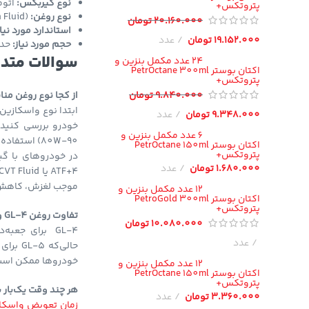
نوع گیربکس:
اتوماتیک
پتروتکس+
نوع روغن:
 Fluid)
20.160.000
تومان
استاندارد مورد نیا
19.152.000
تومان
عدد
حجم مورد نیاز:
حدود 6 لیتر (در
سوالات متد
24 عدد مکمل بنزین و
اکتان بوستر PetrOctane 300ml
پتروتکس+
Instagram
9.840.000
تومان
از کجا نوع روغن م
ابتدا نوع واسکازین
9.348.000
تومان
عدد
YouTube
6 عدد مکمل بنزین و
80W-90) استفاده می‌شود.
اکتان بوستر PetrOctane 150ml
پتروتکس+
1.680.000
تومان
عدد
موجب لغزش، کاهش 
12 عدد مکمل بنزین و
اکتان بوستر PetroGold 300ml
پتروتکس+
تفاوت روغن GL-4 و GL-5 چیست؟
10.080.000
تومان
GL-4 برای جعب
عدد
خودروها ممکن است 
12 عدد مکمل بنزین و
اکتان بوستر PetrOctane 150ml
پتروتکس+
هر چند وقت یک‌بار
3.360.000
تومان
عدد
زمان تعوبض واسکا