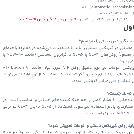
 (6 سرعته DAE)
ATF (Automatic Transmission
ز:
DAE با تاییدیه WS
 صورت تخلیه کامل +
تعویض فیلتر گیربکس اتوماتیک
)
اول
ناسب گیربکس دستی را بفهمیم؟
 مصرفی در گیربکس دستی را باید با مشخصات درج‌شده در دفترچه راهنمای
خودرو بررسی کنید. معمولاً روغن‌های GL-4 یا GL-5 با گرانروی مشخص (مانند 75W-90 یا
در خودروهای با گیربکس اتومات نیز نوع دقیق روغن ATF مورد نیاز (مانند ATF Dexron VI،
ATF+4 یا CVT Fluid) در دفترچه راهنمای خودرو ذکر شده است. استفاده از نوع اشتباه می‌تواند
شتاب و حتی خرابی گیربکس شود.
ه‌دنده‌هایی با فشار کمتر و هماهنگ‌کننده‌های حساس‌تر مناسب است، در
حالی‌که GL-5 برای فشارهای بالاتر استفاده می‌شود. استفاده از GL-5 به‌جای GL-4 در برخی
به قطعات برنزی آسیب بزند.
 باید روغن گیربکس دستی و اتومات تعویض شود؟
زین
گیربکس دستی بسته به نوع خودرو و شرایط رانندگی، معمولاً هر 60 تا