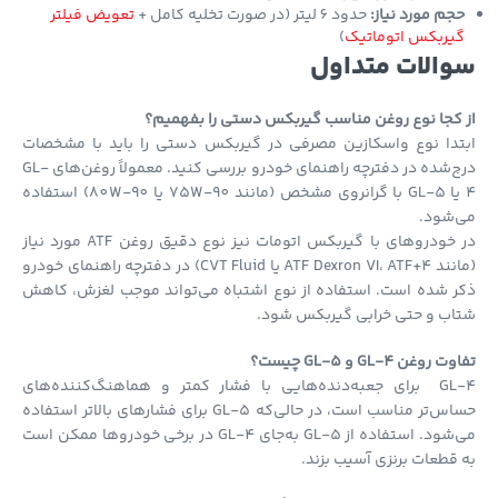
جم مورد نیاز:
حدود 6 لیتر (در صورت تخلیه کامل +
تعویض فیلتر
یربکس اتوماتیک
)
الات متداول
کجا نوع روغن مناسب گیربکس دستی را بفهمیم؟
تدا نوع واسکازین مصرفی در گیربکس دستی را باید با مشخصات
درج‌شده در دفترچه راهنمای خودرو بررسی کنید. معمولاً روغن‌های GL-
4 یا GL-5 با گرانروی مشخص (مانند 75W-90 یا 80W-90) استفاده
‌شود.
در خودروهای با گیربکس اتومات نیز نوع دقیق روغن ATF مورد نیاز
(مانند ATF Dexron VI، ATF+4 یا CVT Fluid) در دفترچه راهنمای خودرو
 شده است. استفاده از نوع اشتباه می‌تواند موجب لغزش، کاهش
اب و حتی خرابی گیربکس شود.
روغن GL-4 و GL-5 چیست؟
GL-4 برای جعبه‌دنده‌هایی با فشار کمتر و هماهنگ‌کننده‌های
حساس‌تر مناسب است، در حالی‌که GL-5 برای فشارهای بالاتر استفاده
می‌شود. استفاده از GL-5 به‌جای GL-4 در برخی خودروها ممکن است
قطعات برنزی آسیب بزند.