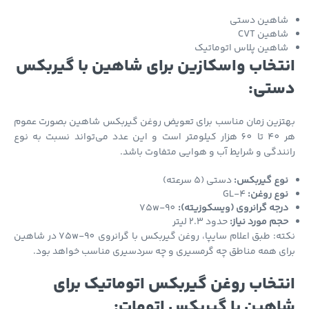
اهین دستی
اهین CVT
اهین پلاس اتوماتیک
تخاب واسکازین برای شاهین با گیربکس
تی:
تزین زمان مناسب برای تعویض روغن گیربکس شاهین بصورت عموم
هر 40 تا 60 هزار کیلومتر است و این عدد می‌تواند نسبت به نوع
ندگی و شرایط آب و هوایی متفاوت باشد.
وع گیربکس:
دستی (5 سرعته)
وع روغن:
GL-4
رجه گرانروی (ویسکوزیته):
75w-90
جم مورد نیاز:
حدود 2.3 لیتر
نکته: طبق اعلام سایپا، روغن گیربکس با گرانروی 75w-90 در شاهین
ی همه مناطق چه گرمسیری و چه سردسیری مناسب خواهد بود.
تخاب روغن گیربکس اتوماتیک برای
هین با گیربکس اتومات: