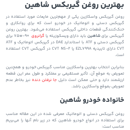
هترین روغن گیربکس شاهین
ن گیربکس واسکازین یکی از مهم‌ترین مایعات مورد استفاده در
ربکس دستی و اتوماتیک در خودرو است که برای روانکاری و
ک‌کنندگی قطعات داخلی گیربکس استفاده می‌شود. بهترین روغن
ربکس برای
شاهین
باید دارای ویسکوزیته یا
گرانروی
75w-90 برای
گیربکس دستی و ATF با استاندارد DAE در گیربکس اتوماتیک و ATF
CVT دارای تاییدیه EZL799A یا CVT NS-2 در گیربکس CVT استفاده
ت.
براین انتخاب بهترین واسکازین مناسب گیربکس خودرو و همچنین
یض به موقع آن، تأثیر مستقیمی بر عملکرد و طول عمر این قطعه
زشمند دارد و حتی ممکن است دلیل
جا نرفتن دنده
نیز بخاطر عدم
ویض بموقع واسکازین باشد.
نواده خودرو شاهین
غن گیربکس دستی و اتوماتیک معرفی شده در این مقاله مناسب
ی استفاده در انواع خودرو شاهین که در زیر نام آنها را می‌بریم
اسب است: