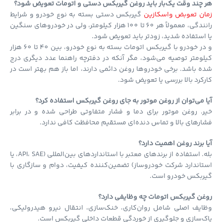
چند وقت یک‌بار باید روغن گیربکس دستی و اتومات تعویض شود؟
ان تعوبض واسکازین
گیربکس دستی بسته به نوع خودرو و شرایط
رانندگی، معمولاً هر 60 تا 100 هزار کیلومتر، ولی در خودروهای سنگین
استفاده شدید، زودتر باید تعویض شود.
و در خودرو با گیربکس اتومات بسته به نوع خودرو، بین 40 تا 60 هزار
ومتر توصیه می‌شود، مگر آنکه در دفترچه راهنما عدد دیگری درج
 باشد. برخی خودروها روغن دائمی دارند، اما باز هم بهتر است در
کرد بالا بررسی یا تعویض شود.
 می‌توان از روغن موتور به جای روغن گیربکس استفاده کرد؟
. روغن موتور برای دما و فشار متفاوتی طراحی شده و در برابر
رهای بالا و تماس دنده‌ای مستقیم محافظت کافی ندارد.
 برند روغن اهمیت دارد؟
بله. استفاده از برندهای معتبر با استانداردهای بین‌المللی (API، SAE، یا
اندارد شرکت خودروساز) تضمین‌کننده کیفیت، دوام و سازگاری با
ربکس خودرو است.
ن گیربکس اتومات چه وظایفی دارد؟
یف اصلی شامل روان‌کاری، خنک‌سازی، انتقال نیرو هیدرولیکی،
‌سازی و جلوگیری از خوردگی قطعات داخلی گیربکس است.