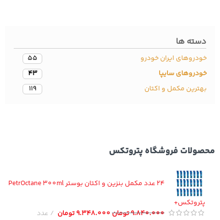
سته ها
دروهای ایران خودرو
55
ودروهای سایپا
43
ترین مکمل و اکتان
119
ولات فروشگاه پتروتکس
24 عدد مکمل بنزین و اکتان بوستر PetrOctane 300ml
تروتکس+
9.840.000
تومان
9.348.000
تومان
عدد