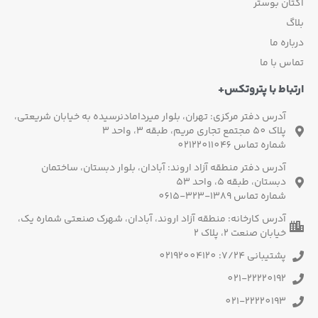
ان بوستر
گ
اره ما
س با ما
باط با پتروتکس+
آدرس دفتر مرکزی: تهران، بلوار میردامادنرسیده به خیابان شریعتی،
پلاک 50 مجتمع تجاری مریم، طبقه 3، واحد 3
شماره تماس 02122011046
آدرس دفتر منطقه آزاد اروند: آبادان، بلوار دبستان، ساختمان
دبستان، طبقه 5، واحد 53
شماره تماس 1389-323-0615
آدرس کارخانه: منطقه آزاد اروند، آبادان، شهرک صنعتی شماره یک،
خیابان صنعت 2، پلاک 2
پشتیبانی 7/24: 02192004120
021-22220192
021-22220193