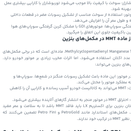
ارژر: سوخت با کیفیت بالا موجب می‌شود توربوشارژر با کارایی بیشتری عمل
بهینه شود.
تور: استفاده از سوخت مناسب از تشکیل رسوبات مضر در قطعات داخلی
 و طول عمر آن را افزایش می‌دهد.
جلوگیری از کربن کرفتگی سوپاپ‌ها: موتورهای GDI با مشکل کربن گرفتگی سوپاپ‌های هوا
ن باکیفیت جلوی این اتفاق را میگیرد.
مل‌های بنزین
یا Methylcyclopentadienyl Manganese Tricarbonyl، ماده‌ای است که در برخی مکمل‌های
عدد اکتان استفاده می‌شود، اما اثرات مخرب زیادی بر موتور خودرو دارد.
ر موتور: این ماده باعث تشکیل رسوبات منگنز در شمع‌ها، سوپاپ‌ها و
 عملکرد موتور را مختل می‌کند.
کاهش عمر کاتالیست: MMT می‌تواند به کاتالیست خودرو آسیب رسانده و کارایی آن را کاهش
ی آلاینده بیشتری می‌شود.
بنابراین، بهترین اکتان بنزین برای اکستریم LX باید فاقد MMT باشد تا به سلامت و عمر مفید
موتور آسیب نرساند. مکمل‌های استاندارد مانند PetroGold و Petro 2in1 تضمین می‌کنند که
ود ندارند.