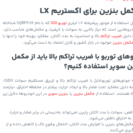
ل بنزین برای اکستریم LX
توربو GDI
که با نام SQRF4J16 شناخته
روهایی است که نیاز بالایی به سوخت با کیفیت و مکمل‌های مناسب دارد.
 دلیل
ضریب تراکم
بالا و حساسیت به عدد اکتان، عملکرد بهینه خود را تنها با
کمل بنزین
موجود در بازار کشور و قابل اعتماد به دست می‌آورد.
های توربو با ضریب تراکم بالا باید از مکمل
زین سوپر استفاده کنیم؟
خودروهای مجهز به موتورهای توربوشارژ با ضریب تراکم بالا و تزریق مستقیم سوخت (GDI)،
نند اکستریم LX، به دلیل عملکرد تحت فشار بالا و ایجاد حرارت بیشتر در محفظه احتراق، نیازمند
ا هستند. استفاده از
مکمل بنزین
یا
بنزین سوپر
در این خودروها دلایل زیر
اقص: سوخت با عدد اکتان پایین نمی‌تواند به‌درستی در برابر فشار و حرارت
به احتراق ناقص می‌شود.
مل‌های بنزین با افزایش عدد اکتان، احتمال وقوع ناک را کاهش داده و از
یری می‌کنند.