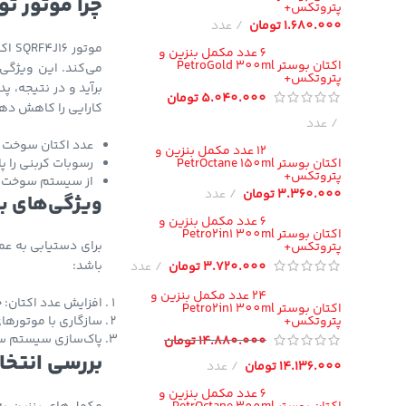
چرا موتور توربو GDI اکستریم LX به مکمل بنز
پتروتکس+
1.680.000
تومان
عدد
6 عدد مکمل بنزین و
اکتان بوستر PetroGold 300ml
می‌کند. این ویژگی 
پتروتکس+
5.040.000
تومان
کارایی را کاهش دهد. بهتر
عدد
عدد اکتان سوخت را
12 عدد مکمل بنزین و
اکتان بوستر PetrOctane 150ml
رسوبات کربنی را پ
پتروتکس+
از سیستم سوخت‌ر
Instagram
3.360.000
تومان
عدد
ویژگی‌های بهت
6 عدد مکمل بنزین و
YouTube
اکتان بوستر Petro2in1 300ml
برای دستیابی به عمل
پتروتکس+
باشد:
3.720.000
تومان
عدد
24 عدد مکمل بنزین و
افزایش عدد اکتان: 
اکتان بوستر Petro2in1 300ml
پتروتکس+
سازگاری با موتورها
پاک‌سازی سیستم سوخ
14.880.000
تومان
بررسی انتخا
14.136.000
تومان
عدد
6 عدد مکمل بنزین و