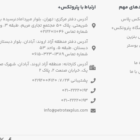
دهای مهم
ارتباط با پتروتکس+
تکس پلاس
آدرس دفتر مرکزی: تهران، بلوار میردامادنرسیده به
شریعتی، پلاک 50 مجتمع تجاری مریم، طبقه 3، واحد 3
گاه پتروتکس+
شماره تماس 02122011046
بنزین
آدرس دفتر منطقه آزاد اروند: آبادان، بلوار دبستا
 بوستر
دبستان، طبقه 5، واحد 53
شماره تماس 1389-323-0615
 ما
آدرس کارخانه: منطقه آزاد اروند، آبادان، شهرک 
یک، خیابان صنعت 2، پلاک 2
با ما
پشتیبانی 7/24: 02192004120
021-22220192
021-22220193
info@petrotexplus.com