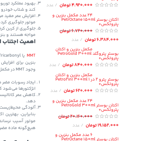
بهبود عملکرد توربوش
4.920.000
تومان
عدد
کند و شتاب خودرو 
24 عدد مکمل بنزین و
افزایش عمر مفید مو
اکتان بوستر PetrOctane 150ml
موتور جلوگیری کرده
پتروتکس+
6.720.000
تومان
مواجه هستند و بنزی
6.384.000
تومان
عدد
اهمیت اجتناب از ماده MMT در مک
مکمل بنزین و اکتان
بوستر پتروگلد PetroGold 300ml
MMT
پتروتکس+
بنزین برای افزایش 
840.000
تومان
عدد
وجود MMT در مکمل‌های بنزین می‌تواند:
مکمل بنزین و اکتان
بوستر پترو 2 در 1 Petro2in1 300ml
ایجاد رسوبات مضر د
پتروتکس+
انژکتورها می‌شود که
620.000
تومان
عدد
24 عدد مکمل بنزین و
دهد.
اکتان بوستر PetroGold 300ml
آلودگی محیط‌زیست: احتراق MMT در موتور منجر به انتشار گازها
پتروتکس+
20.160.000
تومان
19.152.000
تومان
عدد
هیچ‌گونه ماده مضر نظیر MMT در ترکیب خ
6 عدد مکمل بنزین و
اکتان بوستر PetrOctane 150ml