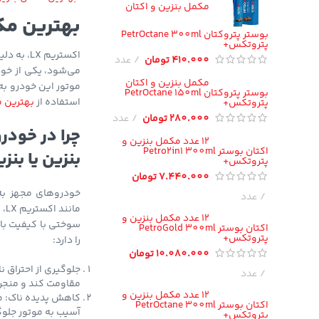
مکمل بنزین و اکتان
بهترین مکم
بوستر پتروکتان PetrOctane 300ml
پتروتکس+
اکستریم LX، به دلیل استفاده از موتور پیشرفته 1.6 لیتری
410.000
تومان
عدد
می‌شود، یکی از خود
مکمل بنزین و اکتان
موتور این خودرو به
بوستر پتروکتان PetrOctane 150ml
استفاده از
بهترین م
پتروتکس+
280.000
تومان
عدد
چرا در خودرو
12 عدد مکمل بنزین و
اکتان بوستر Petro2in1 300ml
بنزین یا بن
پتروتکس+
7.440.000
تومان
عدد
ما
12 عدد مکمل بنزین و
سوختی با کیفیت بال
اکتان بوستر PetroGold 300ml
پتروتکس+
را دارد:
10.080.000
تومان
جلوگیری از احتراق ن
عدد
مقاومت کند و منجر 
12 عدد مکمل بنزین و
کاهش پدیده ناک: مک
اکتان بوستر PetrOctane 300ml
آسیب به موتور جلوگ
پتروتکس+