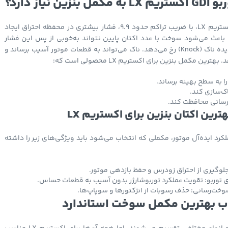
ین نیاز دارد؟
موتور SQRF4J16 اکستریم LX، با ضریب تراکم حدود 9.9، فشار بیشتری در محفظه احتراق ایجاد
باعث می‌شود سوخت با عدد اکتان پایین نتواند به‌خوبی از پس این فشار
برآید و در نتیجه، پدیده ناک (Knock) رخ می‌دهد. ناک می‌تواند به قطعات موتور آسیب برساند و
ین مکمل بنزین برای اکستریم LX محصولی است که:
 به سطح بهینه برساند.
اک‌سازی کند.
سانی محافظت کند.
رین اکتان بنزین برای اکستریم LX
کرد ایده‌آل موتور، مکملی که انتخاب می‌شود باید ویژگی‌های زیر را داشته
جلوگیری از احتراق زودرس و حفظ بازدهی موتور.
ی توربو: تقویت عملکرد توربوشارژر بدون آسیب به قطعات حساس.
ت‌رسانی: حذف رسوبات از انژکتورها و سوپاپ‌ها.
ب بهترین مکمل سوخت استاندارد