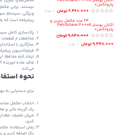
اکتان بوستر PetrOctane 300ml
پتروتکس+
نیستند. برخی مکمل‌ه
2.460.000
تومان
عدد
پیشرفته است که علاو
24 عدد مکمل بنزین و
اکتان بوستر PetrOctane 300ml
پتروتکس+
پاک‌سازی کامل سیست
9.840.000
تومان
محافظت از قطعات مو
9.348.000
تومان
عدد
سازگاری با استاند
فرمولاسیون پیشرفته 
ایجاد لایه محافظ: 
می‌کند.
نحوه استفاده
برای دستیابی به بهت
انتخاب مکمل مناسب:
یک گزینه عالی و م
میزان مصرف: مقدار 
کنید.
زمان استفاده: مکمل 
باک اضافه کنید و بع