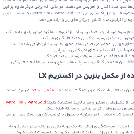
مکمل‌های بنزین به انواع مختلفی تقسیم می‌شوند، اما همه آن‌ها برای اکستریم LX مناسب
ا تنها عدد اکتان را افزایش می‌دهند، در حالی که برخی دیگر علاوه بر این
ویژگی، سیستم سوخت‌رسانی را نیز پاک‌سازی می‌کنند PetroGold و Petro 2in1 یک مکمل بنزین
ه بر افزایش عدد اکتان، ویژگی‌های زیر را ارائه می‌دهد:
م سوخت‌رسانی: با حذف رسوبات انژکتورها، عملکرد موتور را بهینه می‌کند.
تور: از تشکیل رسوبات کربنی جدید جلوگیری می‌کند.
اردهای جهانی: مخصوص خودروهای مجهز به توربوشارژ طراحی شده است.
و قابل رقابت با برندهای آمریکایی و اروپایی
ایجاد لایه محافظ در مسیر سوخت رسانی و ضد خوردگی
فاقد ماده خورنده MMT: این ماده در کاتالیزور، سوپاپ ها و شمع و سنسورها ایجاد خوردگی
 از مکمل بنزین در اکستریم LX
رین نتیجه، رعایت نکات زیر هنگام استفاده از
مکمل سوخت
ضروری است:
 از مکمل‌های معتبر و مورد تایید استفاده کنید؛
PetroGold
و
Petro 2in1
خصوص خودروهای توربو طراحی و ساخته شده است.
توصیه‌شده مکمل را در دفترچه محصول یا توضیحات روی بسته‌بندی بررسی
را قبل از سوخت‌گیری زمانی که یک درجه بنزین در باک خودرو دارید و به
د شروع به بنزین زدن بکنید تا به‌طور یکنواخت با سوخت ترکیب شود.