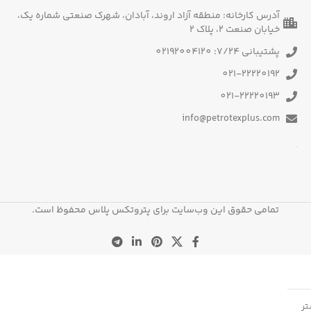
آدرس کارخانه: منطقه آزاد اروند، آبادان، شهرک صنعتی شماره یک،
خیابان صنعت 2، پلاک 2
پشتیبانی 7/24: 02192004120
021-22220192
021-22220193
info@petrotexplus.com
تمامی حقوق این وب‌سایت برای پتروتکس پلاس محفوظ است.