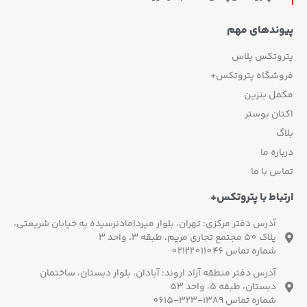
وندهای مهم
روتکس پلاس
وشگاه پتروتکس+
مل بنزین
ان بوستر
گ
اره ما
س با ما
باط با پتروتکس+
آدرس دفتر مرکزی: تهران، بلوار میردامادنرسیده به خیابان شریعتی،
پلاک 50 مجتمع تجاری مریم، طبقه 3، واحد 3
شماره تماس 02122011046
آدرس دفتر منطقه آزاد اروند: آبادان، بلوار دبستان، ساختمان
دبستان، طبقه 5، واحد 53
شماره تماس 1389-323-0615