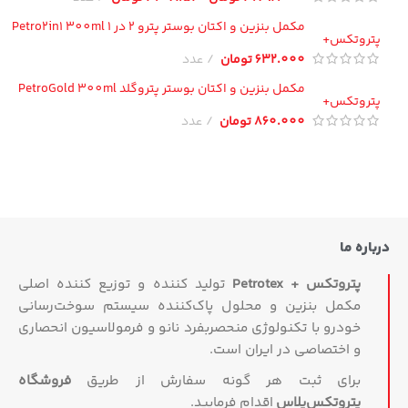
مکمل بنزین و اکتان بوستر پترو 2 در 1 Petro2in1 300ml
تروتکس+
632.000
تومان
عدد
مکمل بنزین و اکتان بوستر پتروگلد PetroGold 300ml
تروتکس+
860.000
تومان
عدد
اره ما
پتروتکس + Petrotex
تولید کننده و توزیع کننده اصلی
مکمل بنزین و محلول پاک‌کننده سیستم سوخت‌رسانی
خودرو با تکنولوژی منحصربفرد نانو و فرمولاسیون انحصاری
و اختصاصی در ایران است.
برای ثبت هر گونه سفارش از طریق
فروشگاه
پتروتکس‏‌پلاس
اقدام فرمایید.