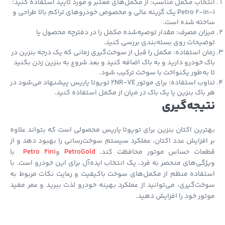
خاب مکمل مناسب: از مکمل‌های معتبر و مورد تایید استفاده کنید؛
Petro 2-in-1 یک گزینه عالی و مخصوص خودروهای تراکم بالا طراحی و
خته شده است.
ان مصرف: مقدار توصیه‌شده مکمل را در دفترچه محصول یا
یحات روی بسته‌بندی بررسی کنید.
ن استفاده: مکمل را قبل از سوخت‌گیری زمانی که یک درجه بنزین در
 خودرو دارید و به باک اضافه کنید و بعد شروع به بنزین زدن بکنید
به‌طور یکنواخت با سوخت ترکیب شود.
تناوب استفاده: برای موتور 2NR-VE تویوتا یاریس پیشنهاد می‌شود در
باک بنزین یا یک باک در میان از مکمل استفاده کنید.
یجه‌گیری
رین اکتان بنزین برای تویوتا یاریس محصولی است که بتواند علاوه
افزایش عدد اکتان، عملکرد سیستم سوخت‌رسانی را بهبود دهد و از
عات حساس موتور محافظت کند.
PetroGold
و
Petro 2in1
با
گی‌های منحصر به فرد، یک انتخاب ایده‌آل برای این خودرو است. با
فاده منظم از مکمل‌های سوخت باکیفیت و رعایت نکات مربوط به
ت‌گیری، می‌توانید از عملکرد بهینه خودرو لذت ببرید و عمر مفید
ور خود را افزایش دهید.