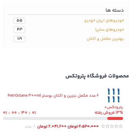
سته ها
دروهای ایران خودرو
55
ودروهای سایپا
43
ترین مکمل و اکتان
119
ولات فروشگاه پتروتکس
6 عدد مکمل بنزین و اکتان بوستر PetrOctane 300ml
تروتکس+
۰۰ : ۳۰ : ۰۰ : ۰۱
۱ فروش رفته
2.520.000
تومان
2.041.200
تومان
عدد