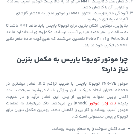
کاهش عمر کاتالیست: MMT می‌تواند به کاتالیست خودرو آسیب رسانده
ارایی آن را کاهش دهد.
آلودگی محیط‌زیست: احتراق MMT در موتور منجر به انتشار گازهای
ینده بیشتری می‌شود.
بنابراین، بهترین اکتان بنزین برای تویوتا یاریس باید فاقد MMT باشد تا
سلامت و عمر مفید موتور آسیب نرساند. مکمل‌های استاندارد مانند
PetroGod و Petro 2 in 1 تضمین می‌کنند که هیچ‌گونه ماده مضر نظیر
 خود ندارند.
ا موتور تویوتا یاریس به مکمل بنزین
از دارد؟
موتور 2NR-VE تویوتا یاریس با ضریب تراکم 11.5، فشار بیشتری در
ظه احتراق ایجاد می‌کند. این ویژگی باعث می‌شود سوخت با عدد
ان پایین نتواند به‌خوبی از پس این فشار برآید و در نتیجه،
یده
ناک زدن موتور
(Knock) رخ می‌دهد. ناک می‌تواند به قطعات
ور آسیب برساند و کارایی را کاهش دهد. بهترین مکمل بنزین برای
وتا یاریس محصولی است که:
دد اکتان سوخت را به سطح بهینه برساند.