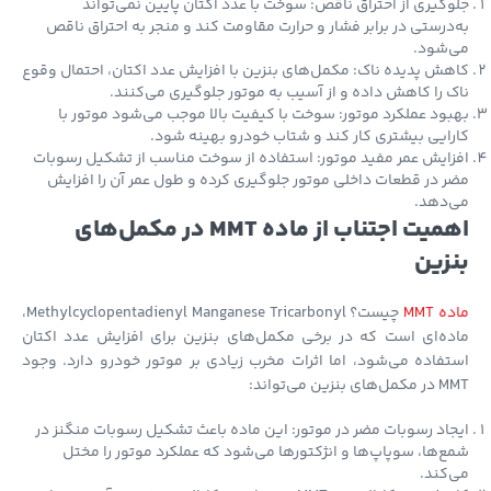
گیری از احتراق ناقص: سوخت با عدد اکتان پایین نمی‌تواند
درستی در برابر فشار و حرارت مقاومت کند و منجر به احتراق ناقص
‌شود.
ش پدیده ناک: مکمل‌های بنزین با افزایش عدد اکتان، احتمال وقوع
 را کاهش داده و از آسیب به موتور جلوگیری می‌کنند.
ود عملکرد موتور: سوخت با کیفیت بالا موجب می‌شود موتور با
ایی بیشتری کار کند و شتاب خودرو بهینه شود.
ایش عمر مفید موتور: استفاده از سوخت مناسب از تشکیل رسوبات
 در قطعات داخلی موتور جلوگیری کرده و طول عمر آن را افزایش
‌دهد.
اهمیت اجتناب از ماده MMT در مکمل‌های
زین
 MMT
چیست؟ Methylcyclopentadienyl Manganese Tricarbonyl،
ه‌ای است که در برخی مکمل‌های بنزین برای افزایش عدد اکتان
فاده می‌شود، اما اثرات مخرب زیادی بر موتور خودرو دارد. وجود
بنزین می‌تواند:
اد رسوبات مضر در موتور: این ماده باعث تشکیل رسوبات منگنز در
‌ها، سوپاپ‌ها و انژکتورها می‌شود که عملکرد موتور را مختل
کند.