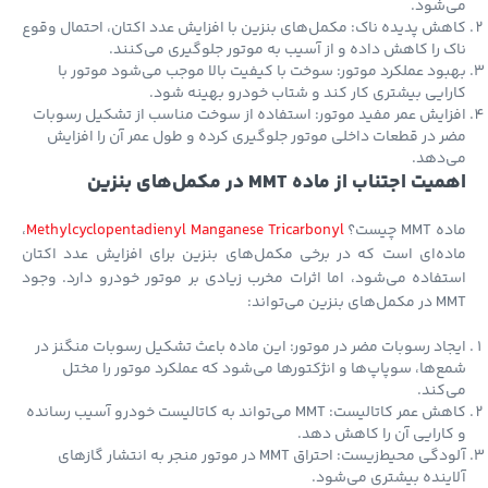
‌شود.
ش پدیده ناک: مکمل‌های بنزین با افزایش عدد اکتان، احتمال وقوع
 را کاهش داده و از آسیب به موتور جلوگیری می‌کنند.
ود عملکرد موتور: سوخت با کیفیت بالا موجب می‌شود موتور با
ایی بیشتری کار کند و شتاب خودرو بهینه شود.
ایش عمر مفید موتور: استفاده از سوخت مناسب از تشکیل رسوبات
 در قطعات داخلی موتور جلوگیری کرده و طول عمر آن را افزایش
‌دهد.
ت اجتناب از ماده MMT در مکمل‌های بنزین
M چیست؟
Methylcyclopentadienyl Manganese Tricarbonyl
،
ه‌ای است که در برخی مکمل‌های بنزین برای افزایش عدد اکتان
فاده می‌شود، اما اثرات مخرب زیادی بر موتور خودرو دارد. وجود
بنزین می‌تواند:
اد رسوبات مضر در موتور: این ماده باعث تشکیل رسوبات منگنز در
‌ها، سوپاپ‌ها و انژکتورها می‌شود که عملکرد موتور را مختل
کند.
کاهش عمر کاتالیست: MMT می‌تواند به کاتالیست خودرو آسیب رسانده
ارایی آن را کاهش دهد.
آلودگی محیط‌زیست: احتراق MMT در موتور منجر به انتشار گازهای
ینده بیشتری می‌شود.