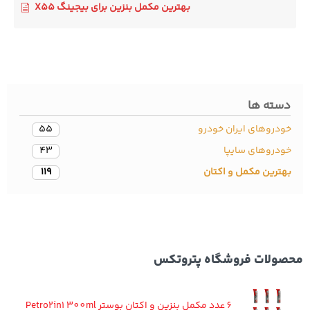
بهترین مکمل بنزین برای بیجینگ X55
سته ها
دروهای ایران خودرو
55
ودروهای سایپا
43
ترین مکمل و اکتان
119
ولات فروشگاه پتروتکس
6 عدد مکمل بنزین و اکتان بوستر Petro2in1 300ml