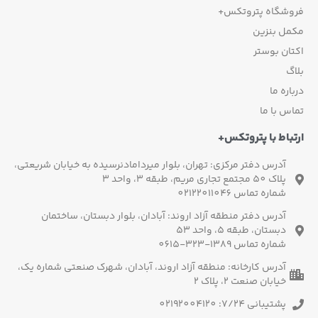
وشگاه پتروتکس+
مل بنزین
ان بوستر
گ
اره ما
س با ما
باط با پتروتکس+
آدرس دفتر مرکزی: تهران، بلوار میردامادنرسیده به خیابان شریعتی،
پلاک 50 مجتمع تجاری مریم، طبقه 3، واحد 3
شماره تماس 02122011046
آدرس دفتر منطقه آزاد اروند: آبادان، بلوار دبستان، ساختمان
دبستان، طبقه 5، واحد 53
شماره تماس 1389-323-0615
آدرس کارخانه: منطقه آزاد اروند، آبادان، شهرک صنعتی شماره یک،
خیابان صنعت 2، پلاک 2
پشتیبانی 7/24: 02192004120