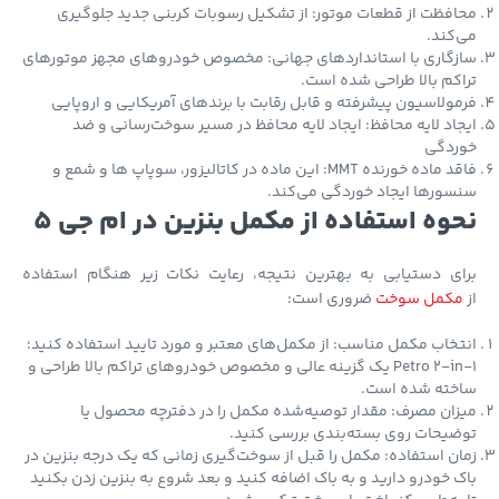
فظت از قطعات موتور: از تشکیل رسوبات کربنی جدید جلوگیری
کند.
گاری با استانداردهای جهانی: مخصوص خودروهای مجهز موتورهای
کم بالا طراحی شده است.
ولاسیون پیشرفته و قابل رقابت با برندهای آمریکایی و اروپایی
اد لایه محافظ: ایجاد لایه محافظ در مسیر سوخت‌رسانی و ضد
ردگی
فاقد ماده خورنده MMT: این ماده در کاتالیزور، سوپاپ ها و شمع و
ورها ایجاد خوردگی می‌کند.
وه استفاده از مکمل بنزین در ام جی 5
ای دستیابی به بهترین نتیجه، رعایت نکات زیر هنگام استفاده
کمل سوخت
ضروری است:
خاب مکمل مناسب: از مکمل‌های معتبر و مورد تایید استفاده کنید؛
Petro 2-in-1 یک گزینه عالی و مخصوص خودروهای تراکم بالا طراحی و
خته شده است.
ان مصرف: مقدار توصیه‌شده مکمل را در دفترچه محصول یا
یحات روی بسته‌بندی بررسی کنید.
ن استفاده: مکمل را قبل از سوخت‌گیری زمانی که یک درجه بنزین در
 خودرو دارید و به باک اضافه کنید و بعد شروع به بنزین زدن بکنید