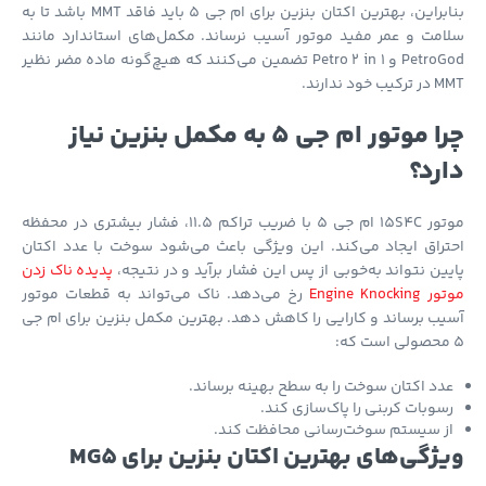
بنابراین، بهترین اکتان بنزین برای ام جی 5 باید فاقد MMT باشد تا به
مت و عمر مفید موتور آسیب نرساند. مکمل‌های استاندارد مانند
PetroGod و Petro 2 in 1 تضمین می‌کنند که هیچ‌گونه ماده مضر نظیر
 خود ندارند.
چرا موتور ام جی 5 به مکمل بنزین نیاز
رد؟
موتور 15S4C ام جی 5 با ضریب تراکم 11.5، فشار بیشتری در محفظه
راق ایجاد می‌کند. این ویژگی باعث می‌شود سوخت با عدد اکتان
ین نتواند به‌خوبی از پس این فشار برآید و در نتیجه،
پدیده ناک زدن
Engine Knocki
رخ می‌دهد. ناک می‌تواند به قطعات موتور
ب برساند و کارایی را کاهش دهد. بهترین مکمل بنزین برای ام جی
دد اکتان سوخت را به سطح بهینه برساند.
سوبات کربنی را پاک‌سازی کند.
ز سیستم سوخت‌رسانی محافظت کند.
ژگی‌های بهترین اکتان بنزین برای MG5