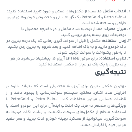
تخاب مکمل مناسب:
از مکمل‌های معتبر و مورد تایید استفاده کنید؛
Petro 2-in-1 و PetroGold یک گزینه عالی و مخصوص خودروهای توربو
احی و ساخته شده است.
زان مصرف:
مقدار توصیه‌شده مکمل را در دفترچه محصول یا
یحات روی بسته‌بندی بررسی کنید.
ن استفاده:
مکمل را قبل از سوخت‌گیری زمانی که یک درجه بنزین در
 خودرو دارید و به باک اضافه کنید و بعد شروع به بنزین زدن بکنید
به‌طور یکنواخت با سوخت ترکیب شود.
وب استفاده:
برای موتور E4T15B آریزو 5، پیشنهاد می‌شود در هر
 بنزین یا یک باک در میان از مکمل استفاده کنید.
یجه‌گیری
بهترین مکمل بنزین برای آریزو 5 محصولی است که بتواند علاوه بر
ایش عدد اکتان، عملکرد سیستم سوخت‌رسانی را بهبود دهد و از
قطعات حساس موتور محافظت کند. Petro 2-in-1 و PetroGold با
گی‌های منحصر به فرد، یک انتخاب ایده‌آل برای این خودرو است. با
فاده منظم از مکمل‌های سوخت باکیفیت و رعایت نکات مربوط به
ت‌گیری، می‌توانید از عملکرد بهینه خودرو لذت ببرید و عمر مفید
ور خود را افزایش دهید.