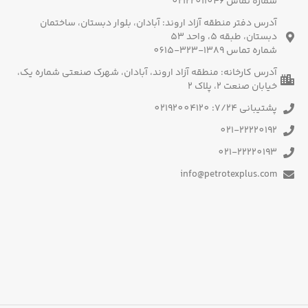
شماره تماس 02122011046
آدرس دفتر منطقه آزاد اروند: آبادان، بلوار دبستان، ساختمان
دبستان، طبقه 5، واحد 53
شماره تماس 1389-323-0615
آدرس کارخانه: منطقه آزاد اروند، آبادان، شهرک صنعتی شماره یک،
خیابان صنعت 2، پلاک 2
پشتیبانی 7/24: 02192004120
021-22220192
021-22220193
info@petrotexplus.com