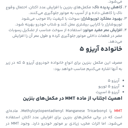
‌شود.
هش پدیده ناک:
مکمل‌های بنزین با افزایش عدد اکتان، احتمال وقوع
 را کاهش داده و از آسیب به موتور جلوگیری می‌کنند.
ود عملکرد توربوشارژر:
سوخت با کیفیت بالا موجب می‌شود
بوشارژر با کارایی بیشتری عمل کند و شتاب خودرو بهینه شود.
ایش عمر مفید موتور:
استفاده از سوخت مناسب از تشکیل رسوبات
 در قطعات داخلی موتور جلوگیری کرده و طول عمر آن را افزایش
‌دهد.
نواده آریزو 5
مصرف این مکمل بنزین برای انواع خانواده خودروی آریزو 5 که در زیر
آنها اشاره می‌کنیم مناسب خواهد بود:
ریزو 5
یزو 5 توربو
یزو 5 اسپرت
ت اجتناب از ماده MMT در مکمل‌های بنزین
M
یا Methylcyclopentadienyl Manganese Tricarbonyl، ماده‌ای
 که در برخی مکمل‌های بنزین برای افزایش عدد اکتان استفاده
می‌شود، اما اثرات مخرب زیادی بر موتور خودرو دارد. وجود MMT در