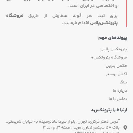
و اختصاصی در ایران است.
برای ثبت هر گونه سفارش از طریق
فروشگاه
پتروتکس‏‌پلاس
اقدام فرمایید.
وندهای مهم
روتکس پلاس
وشگاه پتروتکس+
مل بنزین
ان بوستر
گ
اره ما
س با ما
باط با پتروتکس+
آدرس دفتر مرکزی: تهران، بلوار میردامادنرسیده به خیابان شریعتی،
پلاک 50 مجتمع تجاری مریم، طبقه 3، واحد 3