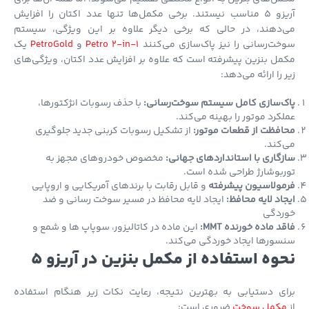
آریزو 5 مناسب نیستند. برخی مکمل‌ها تنها عدد اکتان را افزایش
‌دهند، در حالی که برخی دیگر علاوه بر این ویژگی، سیستم
ت‌رسانی را نیز پاک‌سازی می‌کنند
Petro 2-in-1
و
PetroGold
یک
ل بنزین پیشرفته است که علاوه بر افزایش عدد اکتان، ویژگی‌های
 را ارائه می‌دهد:
ک‌سازی کامل سیستم سوخت‌رسانی:
با حذف رسوبات انژکتورها،
کرد موتور را بهینه می‌کند.
فظت از قطعات موتور:
از تشکیل رسوبات کربنی جدید جلوگیری
کند.
گاری با استانداردهای جهانی:
مخصوص خودروهای مجهز به
بوشارژ طراحی شده است.
مولاسیون پیشرفته
و قابل رقابت با برندهای آمریکایی و اروپایی
اد لایه محافظ:
ایجاد لایه محافظ در مسیر سوخت رسانی و ضد
ردگی
د ماده خورنده MMT:
این ماده در کاتالیزور، سوپاپ ها و شمع و
ورها ایجاد خوردگی می‌کند.
وه استفاده از مکمل بنزین در آریزو 5
ای دستیابی به بهترین نتیجه، رعایت نکات زیر هنگام استفاده
کمل سوخت
ضروری است: