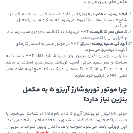
ل‌های بنزین می‌تواند:
اد رسوبات مضر در موتور:
این ماده باعث تشکیل رسوبات منگنز در
‌ها، سوپاپ‌ها و انژکتورها می‌شود که عملکرد موتور را مختل
کند.
هش عمر کاتالیست:
MMT می‌تواند به کاتالیست خودرو آسیب رسانده
ارایی آن را کاهش دهد.
ودگی محیط‌زیست:
احتراق MMT در موتور منجر به انتشار گازهای
ینده بیشتری می‌شود.
بنابراین، بهترین اکتان بنزین برای آریزو 5 باید فاقد MMT باشد تا به
مت و عمر مفید موتور آسیب نرساند. مکمل‌های استاندارد مانند
Petro 2-in-1 و PetroGold تضمین می‌کنند که هیچ‌گونه ماده مضر
کیب خود ندارند.
چرا موتور توربوشارژ آریزو 5 به مکمل
زین نیاز دارد؟
موتور 1.5 لیتری توربوشارژ آریزو 5 که با نام E4T15B شناخته می‌شود، با
ضریب تراکم حدود 9.5:1، فشار بیشتری در محفظه احتراق ایجاد می‌کند.
 ویژگی باعث می‌شود سوخت با عدد اکتان پایین نتواند به‌خوبی از