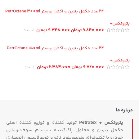
24 عدد مکمل بنزین و اکتان بوستر PetrOctane 300ml
تروتکس+
9.840.000
تومان
9.348.000
تومان
عدد
24 عدد مکمل بنزین و اکتان بوستر PetrOctane 150ml
تروتکس+
6.720.000
تومان
6.384.000
تومان
عدد
اره ما
پتروتکس + Petrotex
تولید کننده و توزیع کننده اصلی
مکمل بنزین و محلول پاک‌کننده سیستم سوخت‌رسانی
خودرو با تکنولوژی منحصربفرد نانو و فرمولاسیون انحصاری