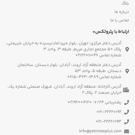
گ
اره ما
س با ما
باط با پتروتکس+
آدرس دفتر مرکزی: تهران، بلوار میردامادنرسیده به خیابان شریعتی،
پلاک 50 مجتمع تجاری مریم، طبقه 3، واحد 3
شماره تماس 02122011046
آدرس دفتر منطقه آزاد اروند: آبادان، بلوار دبستان، ساختمان
دبستان، طبقه 5، واحد 53
شماره تماس 1389-323-0615
آدرس کارخانه: منطقه آزاد اروند، آبادان، شهرک صنعتی شماره یک،
خیابان صنعت 2، پلاک 2
پشتیبانی 7/24: 02192004120
021-22220192
021-22220193
info@petrotexplus.com