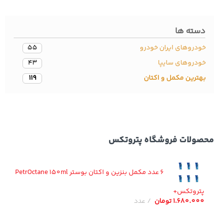
سته ها
دروهای ایران خودرو
55
ودروهای سایپا
43
ترین مکمل و اکتان
119
ولات فروشگاه پتروتکس
6 عدد مکمل بنزین و اکتان بوستر PetrOctane 150ml
تروتکس+
1.680.00
تومان
عدد