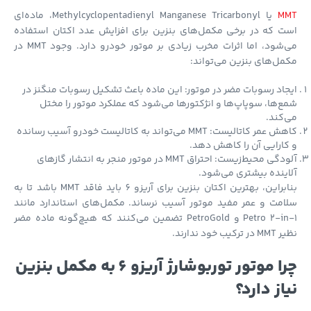
M
یا Methylcyclopentadienyl Manganese Tricarbonyl، ماده‌ای
 که در برخی مکمل‌های بنزین برای افزایش عدد اکتان استفاده
می‌شود، اما اثرات مخرب زیادی بر موتور خودرو دارد. وجود MMT در
ل‌های بنزین می‌تواند:
اد رسوبات مضر در موتور: این ماده باعث تشکیل رسوبات منگنز در
‌ها، سوپاپ‌ها و انژکتورها می‌شود که عملکرد موتور را مختل
کند.
کاهش عمر کاتالیست: MMT می‌تواند به کاتالیست خودرو آسیب رسانده
ارایی آن را کاهش دهد.
آلودگی محیط‌زیست: احتراق MMT در موتور منجر به انتشار گازهای
ینده بیشتری می‌شود.
بنابراین، بهترین اکتان بنزین برای آریزو 6 باید فاقد MMT باشد تا به
مت و عمر مفید موتور آسیب نرساند. مکمل‌های استاندارد مانند
Petro 2-in-1 و PetroGold تضمین می‌کنند که هیچ‌گونه ماده مضر
کیب خود ندارند.
چرا موتور توربوشارژ آریزو 6 به مکمل بنزین
از دارد؟