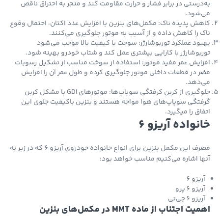
درستی در برابر فشار و حرارت مقاومت کند و منجر به احتراق ناقص
‌شود.
ش پدیده ناک: مکمل‌های بنزین با افزایش عدد اکتان، احتمال وقوع
 را کاهش داده و از آسیب به موتور جلوگیری می‌کنند.
ود عملکرد توربوشارژر: سوخت با کیفیت بالا موجب می‌شود
بوشارژر با کارایی بیشتری عمل کند و شتاب خودرو بهینه شود.
ایش عمر مفید موتور: استفاده از سوخت مناسب از تشکیل رسوبات
 در قطعات داخلی موتور جلوگیری کرده و طول عمر آن را افزایش
‌دهد.
جلوگیری از کربن کرفتگی سوپاپ‌ها: موتورهای GDI با مشکل کربن
تگی سوپاپ‌های هوا مواجه هستند و بنزین باکیفیت جلوی این
اق را میگیرد.
نواده آریزو 6
مصرف این مکمل بنزین برای انواع خانواده خودروی آریزو 6 که در زیر به
ا اشاره می‌کنیم مناسب خواهد بود:
ریزو 6
یزو 6 پرو
یزو 6 جی‌تی
ت اجتناب از ماده MMT در مکمل‌های بنزین