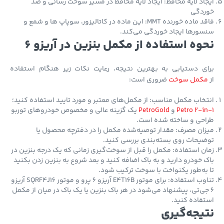
اد لایه محافظ: ایجاد لایه محافظ در مسیر سوخت رسانی و ضد
ردگی
فاقد ماده خورنده MMT: این ماده در کاتالیزور، سوپاپ ها و شمع و
ورها ایجاد خوردگی می‌کند.
وه استفاده از مکمل بنزین در آریزو 6
ای دستیابی به بهترین نتیجه، رعایت نکات زیر هنگام استفاده
کمل سوخت
ضروری است:
خاب مکمل مناسب: از مکمل‌های معتبر و مورد تایید استفاده کنید؛
Petro 2-i
و
PetroGold
یک گزینه عالی و مخصوص خودروهای توربو
احی و ساخته شده است.
ان مصرف: مقدار توصیه‌شده مکمل را در دفترچه محصول یا
یحات روی بسته‌بندی بررسی کنید.
ن استفاده: مکمل را قبل از سوخت‌گیری زمانی که یک درجه بنزین در
 خودرو دارید و به باک اضافه کنید و بعد شروع به بنزین زدن بکنید
به‌طور یکنواخت با سوخت ترکیب شود.
تناوب استفاده: برای موتور E4T16B آریزو 6 پرو و موتور SQRF4J16 آریزو
جی‌تی، پیشنهاد می‌شود در هر باک بنزین یا یک باک در میان از مکمل
فاده کنید.
یجه‌گیری