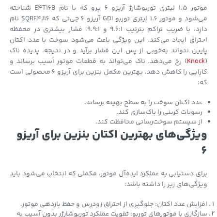
موتور 1.5 لیتری توربوشارژ آریزو 6 پرو که با نام E4T16B شناخته
می‌شود و موتور 1.6 لیتری توربو GDI آریزو 6 جی‌تی که SQRF4J16 نام
دارد، با ضریب تراکم بترتیب 9.6:1 و 9.9:1، فشار بیشتری در محفظه
راق ایجاد می‌کند. این ویژگی باعث می‌شود سوخت با عدد اکتان
ین نتواند به‌خوبی از پس این فشار برآید و در نتیجه، پدیده ناک
Kno
) رخ می‌دهد. ناک می‌تواند به قطعات موتور آسیب برساند و
کارایی را کاهش دهد. بهترین مکمل بنزین برای آریزو 6 محصولی است
دد اکتان سوخت را به سطح بهینه برساند.
سوبات کربنی را پاک‌سازی کند.
ز سیستم سوخت‌رسانی محافظت کند.
ژگی‌های بهترین اکتان بنزین برای آریزو
ی دستیابی به عملکرد ایده‌آل موتور، مکملی که انتخاب می‌شود باید
گی‌های زیر را داشته باشد:
ایش عدد اکتان: جلوگیری از احتراق زودرس و حفظ بازدهی موتور.
گاری با موتورهای توربو: تقویت عملکرد توربوشارژر بدون آسیب به