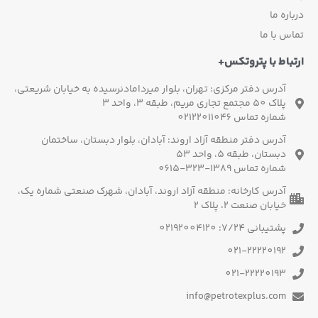
اره ما
س با ما
باط با پتروتکس+
آدرس دفتر مرکزی: تهران، بلوار میردامادنرسیده به خیابان شریعتی،
پلاک 50 مجتمع تجاری مریم، طبقه 3، واحد 3
شماره تماس 02122011046
آدرس دفتر منطقه آزاد اروند: آبادان، بلوار دبستان، ساختمان
دبستان، طبقه 5، واحد 53
شماره تماس 1389-323-0615
آدرس کارخانه: منطقه آزاد اروند، آبادان، شهرک صنعتی شماره یک،
خیابان صنعت 2، پلاک 2
پشتیبانی 7/24: 02192004120
021-22220192
021-22220193
info@petrotexplus.com