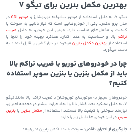
ترین مکمل بنزین برای تیگو 7
 از موتور پیشرفته توربوشارژ و
موتور GDI
در
 پرو مکس، یکی از خودروهایی است که نیاز بالایی به سوخت با
فیت و مکمل‌های مناسب دارد. موتور این خودرو به دلیل
ضریب
کم
بالا و حساسیت به عدد اکتان، عملکرد بهینه خود را تنها با
فاده از
بهترین مکمل بنزین
موجود در بازار کشور و قابل اعتماد به
 می‌آورد.
ا در خودروهای توربو با ضریب تراکم بالا
ید از مکمل بنزین یا بنزین سوپر استفاده
یم؟
روهای مجهز به موتورهای توربوشارژ با ضریب تراکم بالا مانند تیگو
، به دلیل عملکرد تحت فشار بالا و ایجاد حرارت بیشتر در محفظه احتراق،
زمند سوختی با کیفیت بالا هستند. استفاده از
مکمل بنزین
یا
بنزین
پر
در این خودروها دلایل زیر را دارد:
گیری از احتراق ناقص
: سوخت با عدد اکتان پایین نمی‌تواند