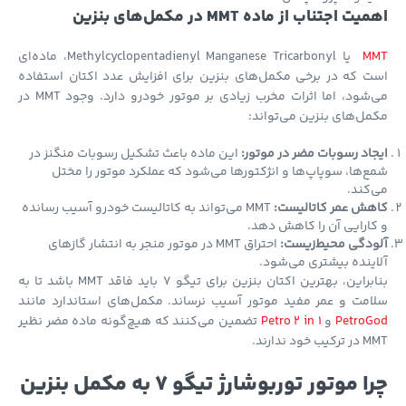
ت اجتناب از ماده MMT در مکمل‌های بنزین
M
یا Methylcyclopentadienyl Manganese Tricarbonyl، ماده‌ای
 که در برخی مکمل‌های بنزین برای افزایش عدد اکتان استفاده
می‌شود، اما اثرات مخرب زیادی بر موتور خودرو دارد. وجود MMT در
ل‌های بنزین می‌تواند:
اد رسوبات مضر در موتور:
این ماده باعث تشکیل رسوبات منگنز در
‌ها، سوپاپ‌ها و انژکتورها می‌شود که عملکرد موتور را مختل
کند.
هش عمر کاتالیست:
MMT می‌تواند به کاتالیست خودرو آسیب رسانده
ارایی آن را کاهش دهد.
ودگی محیط‌زیست:
احتراق MMT در موتور منجر به انتشار گازهای
ینده بیشتری می‌شود.
بنابراین، بهترین اکتان بنزین برای تیگو 7 باید فاقد MMT باشد تا به
مت و عمر مفید موتور آسیب نرساند. مکمل‌های استاندارد مانند
PetroG
و
Petro 2 in 1
تضمین می‌کنند که هیچ‌گونه ماده مضر نظیر
 خود ندارند.
چرا موتور توربوشارژ تیگو 7 به مکمل بنزین