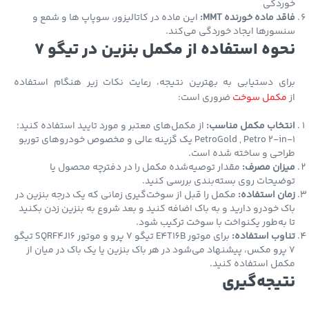
ردگی
د ماده خورنده MMT:
این ماده در کاتالیزور، سوپاپ ها و شمع و
ورها ایجاد خوردگی می‌کند.
وه استفاده از مکمل بنزین در تیگو 7
ای دستیابی به بهترین نتیجه، رعایت نکات زیر هنگام استفاده
کمل سوخت
ضروری است:
تخاب مکمل مناسب:
از مکمل‌های معتبر و مورد تایید استفاده کنید؛
PetroGold , Petro 2-in-1 یک گزینه عالی و مخصوص خودروهای توربو
احی و ساخته شده است.
زان مصرف:
مقدار توصیه‌شده مکمل را در دفترچه محصول یا
یحات روی بسته‌بندی بررسی کنید.
ن استفاده:
مکمل را قبل از سوخت‌گیری زمانی که یک درجه بنزین در
 خودرو دارید و به باک اضافه کنید و بعد شروع به بنزین زدن بکنید
به‌طور یکنواخت با سوخت ترکیب شود.
وب استفاده:
برای موتور E4T16B تیگو 7 پرو و موتور SQRF4J16 تیگو
 پرو مکس، پیشنهاد می‌شود در هر باک بنزین یا یک باک در میان از
ل استفاده کنید.
یجه‌گیری