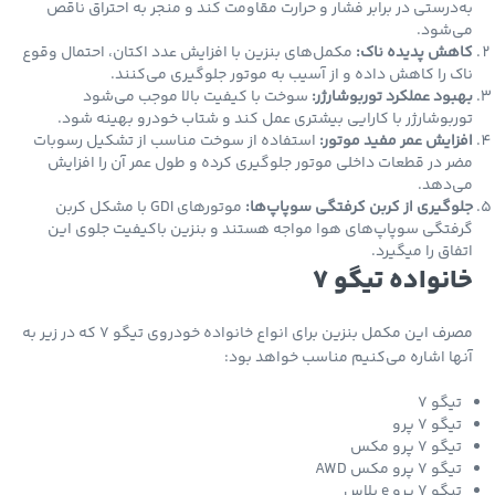
درستی در برابر فشار و حرارت مقاومت کند و منجر به احتراق ناقص
‌شود.
هش پدیده ناک:
مکمل‌های بنزین با افزایش عدد اکتان، احتمال وقوع
 را کاهش داده و از آسیب به موتور جلوگیری می‌کنند.
ود عملکرد توربوشارژر:
سوخت با کیفیت بالا موجب می‌شود
بوشارژر با کارایی بیشتری عمل کند و شتاب خودرو بهینه شود.
ایش عمر مفید موتور:
استفاده از سوخت مناسب از تشکیل رسوبات
 در قطعات داخلی موتور جلوگیری کرده و طول عمر آن را افزایش
‌دهد.
گیری از کربن کرفتگی سوپاپ‌ها:
موتورهای GDI با مشکل کربن
تگی سوپاپ‌های هوا مواجه هستند و بنزین باکیفیت جلوی این
اق را میگیرد.
نواده تیگو 7
مصرف این مکمل بنزین برای انواع خانواده خودروی تیگو 7 که در زیر به
ا اشاره می‌کنیم مناسب خواهد بود:
یگو 7
گو 7 پرو
گو 7 پرو مکس
و 7 پرو مکس AWD
و 7 پرو e پلاس