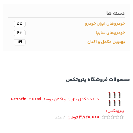
سته ها
دروهای ایران خودرو
55
ودروهای سایپا
43
ترین مکمل و اکتان
119
ولات فروشگاه پتروتکس
6 عدد مکمل بنزین و اکتان بوستر Petro2in1 300ml
تروتکس+
3.720.000
تومان
عدد