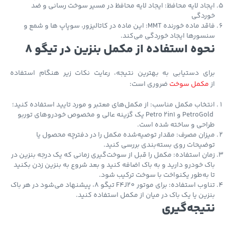
اد لایه محافظ: ایجاد لایه محافظ در مسیر سوخت رسانی و ضد
ردگی
فاقد ماده خورنده MMT: این ماده در کاتالیزور، سوپاپ ها و شمع و
ورها ایجاد خوردگی می‌کند.
وه استفاده از مکمل بنزین در تیگو 8
ای دستیابی به بهترین نتیجه، رعایت نکات زیر هنگام استفاده
کمل سوخت
ضروری است:
خاب مکمل مناسب: از مکمل‌های معتبر و مورد تایید استفاده کنید؛
PetroGold و Petro 2in1 یک گزینه عالی و مخصوص خودروهای توربو
احی و ساخته شده است.
ان مصرف: مقدار توصیه‌شده مکمل را در دفترچه محصول یا
یحات روی بسته‌بندی بررسی کنید.
ن استفاده: مکمل را قبل از سوخت‌گیری زمانی که یک درجه بنزین در
 خودرو دارید و به باک اضافه کنید و بعد شروع به بنزین زدن بکنید
به‌طور یکنواخت با سوخت ترکیب شود.
تناوب استفاده: برای موتور F4J20 تیگو 8، پیشنهاد می‌شود در هر باک
ین یا یک باک در میان از مکمل استفاده کنید.
یجه‌گیری