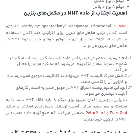
گو 8 پرو مکس
و 8 پرو e پلاس
ت اجتناب از ماده MMT در مکمل‌های بنزین
M
یا Methylcyclopentadienyl Manganese Tricarbonyl، ماده‌ای
 که در برخی مکمل‌های بنزین برای افزایش عدد اکتان استفاده
می‌شود، اما اثرات مخرب زیادی بر موتور خودرو دارد. وجود MMT در
ل‌های بنزین می‌تواند:
اد رسوبات مضر در موتور: این ماده باعث تشکیل رسوبات منگنز در
‌ها، سوپاپ‌ها و انژکتورها می‌شود که عملکرد موتور را مختل
کند.
کاهش عمر کاتالیست: MMT می‌تواند به کاتالیست خودرو آسیب رسانده
ارایی آن را کاهش دهد.
آلودگی محیط‌زیست: احتراق MMT در موتور منجر به انتشار گازهای
ینده بیشتری می‌شود.
بنابراین، بهترین اکتان بنزین برای تیگو 8 باید فاقد MMT باشد تا به
مت و عمر مفید موتور آسیب نرساند. مکمل‌های استاندارد مانند
PetroG
و
Petro 2 in 1
تضمین می‌کنند که هیچ‌گونه ماده مضر نظیر
 خود ندارند.