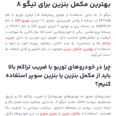
ترین مکمل بنزین برای تیگو 8
تیگو 8، به دلیل استفاده از موتور پیشرفته 1.5 لیتری توربو با نام
 e پلاس هیبریدی، موتور 1.6 لیتری
توربو GDI
با نام
SQRF4J16 در نسخه پرو و موتور 2 لیتری توربو GDI با نام F4J20 در
خه پرو مکس ، یکی از خودروهایی است که نیاز بالایی به سوخت با
فیت و مکمل‌های مناسب دارد. موتور این خودرو به دلیل
ضریب
کم
بالا و حساسیت به عدد اکتان، عملکرد بهینه خود را تنها با
فاده از
بهترین مکمل بنزین
موجود در بازار کشور و قابل اعتماد به
 می‌آورد.
ا در خودروهای توربو با ضریب تراکم بالا
ید از مکمل بنزین یا بنزین سوپر استفاده
یم؟
روهای مجهز به موتورهای توربوشارژ با ضریب تراکم بالا و تزریق
مستقیم سوخت (GDI)، مانند تیگو 8، به دلیل عملکرد تحت فشار بالا و
اد حرارت بیشتر در محفظه احتراق، نیازمند سوختی با کیفیت بالا
ند. استفاده از
مکمل بنزین
یا
بنزین سوپر
در این خودروها دلایل