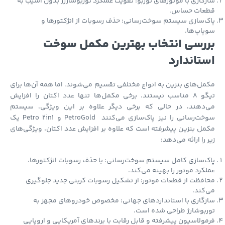
گاری با موتورهای توربو: تقویت عملکرد توربوشارژر بدون آسیب به
عات حساس.
‌سازی سیستم سوخت‌رسانی: حذف رسوبات از انژکتورها و
اپ‌ها.
رسی انتخاب بهترین مکمل سوخت
تاندارد
ل‌های بنزین به انواع مختلفی تقسیم می‌شوند، اما همه آن‌ها برای
تیگو 8 مناسب نیستند. برخی مکمل‌ها تنها عدد اکتان را افزایش
‌دهند، در حالی که برخی دیگر علاوه بر این ویژگی، سیستم
سوخت‌رسانی را نیز پاک‌سازی می‌کنند PetroGold و Petro 2in1 یک
ل بنزین پیشرفته است که علاوه بر افزایش عدد اکتان، ویژگی‌های
 را ارائه می‌دهد:
‌سازی کامل سیستم سوخت‌رسانی: با حذف رسوبات انژکتورها،
کرد موتور را بهینه می‌کند.
فظت از قطعات موتور: از تشکیل رسوبات کربنی جدید جلوگیری
کند.
گاری با استانداردهای جهانی: مخصوص خودروهای مجهز به
بوشارژ طراحی شده است.
ولاسیون پیشرفته و قابل رقابت با برندهای آمریکایی و اروپایی