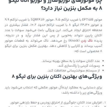
چرا موتورهای توربوشارژ و توربو GDI تیگو
موتور E4T15B با ضریب تراکم 9.5، موتور SQRF4J16 با ضریب تراکم 9.9
و موتور F4J20 تیگو 8 با ضریب تراکم حدود 10.2، فشار بیشتری در
ظه احتراق ایجاد می‌کند. این ویژگی باعث می‌شود سوخت با عدد
ان پایین نتواند به‌خوبی از پس این فشار برآید و در نتیجه،
یده
ناک زدن
(Knock) رخ می‌دهد. ناک می‌تواند به قطعات موتور
ب برساند و کارایی را کاهش دهد. بهترین مکمل بنزین برای تیگو
دد اکتان سوخت را به سطح بهینه برساند.
سوبات کربنی را پاک‌سازی کند.
ز سیستم سوخت‌رسانی محافظت کند.
ژگی‌های بهترین اکتان بنزین برای تیگو 8
ی دستیابی به عملکرد ایده‌آل موتور، مکملی که انتخاب می‌شود باید
گی‌های زیر را داشته باشد:
ایش عدد اکتان: جلوگیری از احتراق زودرس و حفظ بازدهی موتور.