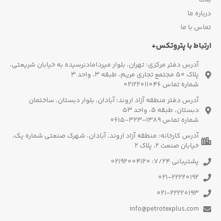
اره ما
س با ما
باط با پتروتکس+
آدرس دفتر مرکزی: تهران، بلوار میردامادنرسیده به خیابان شریعتی،
پلاک 50 مجتمع تجاری مریم، طبقه 3، واحد 3
شماره تماس 02122011046
آدرس دفتر منطقه آزاد اروند: آبادان، بلوار دبستان، ساختمان
دبستان، طبقه 5، واحد 53
شماره تماس 1389-323-0615
آدرس کارخانه: منطقه آزاد اروند، آبادان، شهرک صنعتی شماره یک،
خیابان صنعت 2، پلاک 2
پشتیبانی 7/24: 02192004120
021-22220192
021-22220193
info@petrotexplus.com