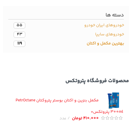
سته ها
دروهای ایران خودرو
55
ودروهای سایپا
43
ترین مکمل و اکتان
119
ولات فروشگاه پتروتکس
مکمل بنزین و اکتان بوستر پتروکتان PetrOctane
300 پتروتکس+
410.000
تومان
عدد