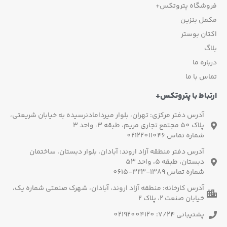
فروشگاه پتروتکس+
مکمل بنزین
اکتان بوستر
بلاگ
درباره ما
تماس با ما
ارتباط با پتروتکس+
آدرس دفتر مرکزی: تهران، بلوار میردامادنرسیده به خیابان شریعتی،
پلاک 50 مجتمع تجاری مریم، طبقه 3، واحد 3
شماره تماس 02122011046
آدرس دفتر منطقه آزاد اروند: آبادان، بلوار دبستان، ساختمان
دبستان، طبقه 5، واحد 53
شماره تماس 1389-323-0615
آدرس کارخانه: منطقه آزاد اروند، آبادان، شهرک صنعتی شماره یک،
خیابان صنعت 2، پلاک 2
پشتیبانی 7/24: 02192004120