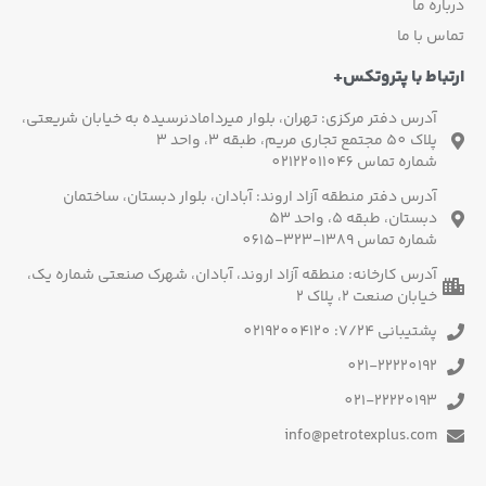
درباره ما
تماس با ما
ارتباط با پتروتکس+
آدرس دفتر مرکزی: تهران، بلوار میردامادنرسیده به خیابان شریعتی،
پلاک 50 مجتمع تجاری مریم، طبقه 3، واحد 3
شماره تماس 02122011046
آدرس دفتر منطقه آزاد اروند: آبادان، بلوار دبستان، ساختمان
دبستان، طبقه 5، واحد 53
شماره تماس 1389-323-0615
آدرس کارخانه: منطقه آزاد اروند، آبادان، شهرک صنعتی شماره یک،
خیابان صنعت 2، پلاک 2
پشتیبانی 7/24: 02192004120
021-22220192
021-22220193
info@petrotexplus.com