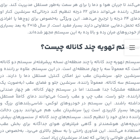
می‌کند تا جریان هوا و دما را برای هر سمت به‌طور مستقل مدیریت کند. برای
مثال، راننده می‌تواند دمای ۲۲ درجه تنظیم کند درحالی‌که سرنشین کنار او
دمای ۲۴ درجه را ترجیح می‌دهد. این ویژگی به‌خصوص برای زوج‌ها یا افرادی
که تحمل دمایی متفاوتی دارند بسیار مفید است. از سال 2015 به بعد بسیاری
از خودروهای میان رده و بالا رده به این سیستم مجهز شده‌اند.
سیستم تهویه چند کاناله چیست؟
سیستم تهویه چند کاناله یا چند منطقه‌ای نسخه پیشرفته‌تر سیستم دو کاناله
است که معمولاً سه یا چهار منطقه‌ای است. در این سیستم، علاوه بر راننده و
سرنشین جلو، سرنشینان عقب نیز امکان کنترل مستقل دما را دارند. در
سیستم سه کاناله، معمولاً راننده، سرنشین جلو و فضای عقب (به‌صورت یک
منطقه مشترک) جدا هستند؛ اما در سیستم چهار کاناله، هر چهار صندلی
(راننده، جلو راست، عقب چپ و عقب راست) می‌توانند دمای کاملاً مستقل
داشته باشند. این سیستم در خودروهای لوکس، شاسی‌بلندهای بزرگ و
ون‌ها بسیار کاربردی است زیرا سرنشینان عقب هم می‌توانند بدون دخالت
راننده دمای خود را تنظیم کنند. سیستم‌های چند کاناله از سنسورهای بیشتر،
دریچه‌های هوشمندتر و گاهی فیلترهای هوای جداگانه برای بخش عقب
استفاده می‌کنند. این فناوری راحتی را به سطح بالاتری می‌برد، به‌خصوص در
سفرهای طولانی یا زمانی که تعداد سرنشینان زیاد است.