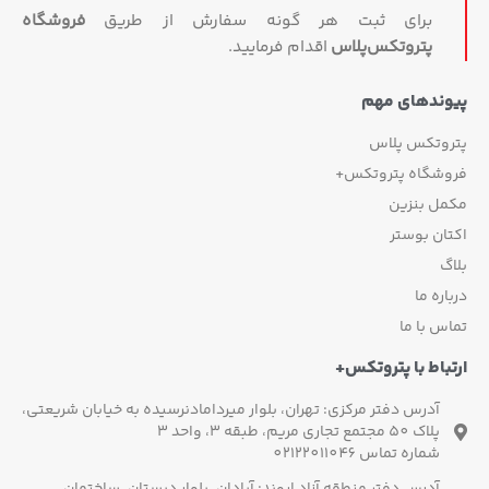
برای ثبت هر گونه سفارش از طریق
فروشگاه
پتروتکس‏‌پلاس
اقدام فرمایید.
وندهای مهم
روتکس پلاس
وشگاه پتروتکس+
مل بنزین
ان بوستر
گ
اره ما
س با ما
باط با پتروتکس+
آدرس دفتر مرکزی: تهران، بلوار میردامادنرسیده به خیابان شریعتی،
پلاک 50 مجتمع تجاری مریم، طبقه 3، واحد 3
شماره تماس 02122011046
آدرس دفتر منطقه آزاد اروند: آبادان، بلوار دبستان، ساختمان