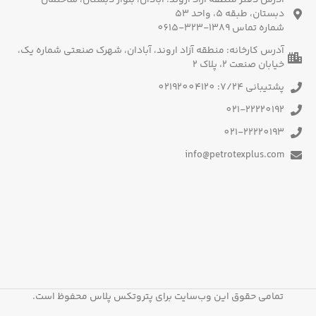
دبستان، طبقه 5، واحد 53
شماره تماس 1389-323-0615
آدرس کارخانه: منطقه آزاد اروند، آبادان، شهرک صنعتی شماره یک،
خیابان صنعت 2، پلاک 2
پشتیبانی 7/24: 02192004120
021-22220192
021-22220193
info@petrotexplus.com
تمامی حقوق این وب‌سایت برای پتروتکس پلاس محفوظ است.