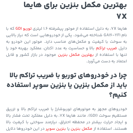
ترین مکمل بنزین برای هایما
7
فاده از موتور پیشرفته 1.6 لیتری
توربو GDI
که با
نام GA16-YF1 شناخته می‌شود، یکی از خودروهایی است که نیاز بالایی
 سوخت با کیفیت و مکمل‌های مناسب دارد. موتور این خودرو به
یل
ضریب تراکم
بالا و حساسیت به عدد اکتان، عملکرد بهینه خود را
ا با استفاده از
بهترین مکمل بنزین
موجود در بازار کشور و قابل
ماد به دست می‌آورد.
ا در خودروهای توربو با ضریب تراکم بالا
ید از مکمل بنزین یا بنزین سوپر استفاده
یم؟
روهای مجهز به موتورهای توربوشارژ با ضریب تراکم بالا و تزریق
مستقیم سوخت (GDI)، مانند هایما 7X، به دلیل عملکرد تحت فشار بالا
یجاد حرارت بیشتر در محفظه احتراق، نیازمند سوختی با کیفیت بالا
ند. استفاده از
مکمل بنزین
یا
بنزین سوپر
در این خودروها دلایل