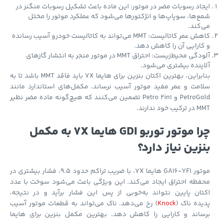
اد رسوبات مضر در موتور: این ماده باعث تشکیل رسوبات منگنز در
‌ها، سوپاپ‌ها و انژکتورها می‌شود که عملکرد موتور را مختل
کند.
کاهش عمر کاتالیست: MMT می‌تواند به کاتالیست خودرو آسیب رسانده
ارایی آن را کاهش دهد.
آلودگی محیط‌زیست: احتراق MMT در موتور منجر به انتشار گازهای
ینده بیشتری می‌شود.
بنابراین، بهترین اکتان بنزین برای هایما 7X باید فاقد MMT باشد تا به
مت و عمر مفید موتور آسیب نرساند. مکمل‌های استاندارد مانند
PetroGold و Petro 2in1 تضمین می‌کنند که هیچ‌گونه ماده مضر نظیر
 خود ندارند.
چرا موتور توربو GDI هایما 7X به مکمل
زین نیاز دارد؟
موتور GA16-YF1 هایما 7X، با ضریب تراکم حدود 9.5، فشار بیشتری در
ظه احتراق ایجاد می‌کند. این ویژگی باعث می‌شود سوخت با عدد
ان پایین نتواند به‌خوبی از پس این فشار برآید و در نتیجه،
ده ناک (
Knock
) رخ می‌دهد. ناک می‌تواند به قطعات موتور آسیب
ساند و کارایی را کاهش دهد. بهترین مکمل بنزین برای هایما