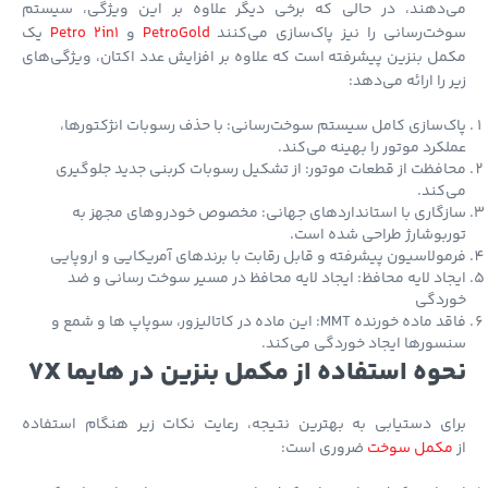
‌دهند، در حالی که برخی دیگر علاوه بر این ویژگی، سیستم
ت‌رسانی را نیز پاک‌سازی می‌کنند
PetroGold
و
Petro 2in1
یک
ل بنزین پیشرفته است که علاوه بر افزایش عدد اکتان، ویژگی‌های
 را ارائه می‌دهد:
‌سازی کامل سیستم سوخت‌رسانی: با حذف رسوبات انژکتورها،
کرد موتور را بهینه می‌کند.
فظت از قطعات موتور: از تشکیل رسوبات کربنی جدید جلوگیری
کند.
گاری با استانداردهای جهانی: مخصوص خودروهای مجهز به
بوشارژ طراحی شده است.
ولاسیون پیشرفته و قابل رقابت با برندهای آمریکایی و اروپایی
اد لایه محافظ: ایجاد لایه محافظ در مسیر سوخت رسانی و ضد
ردگی
فاقد ماده خورنده MMT: این ماده در کاتالیزور، سوپاپ ها و شمع و
ورها ایجاد خوردگی می‌کند.
وه استفاده از مکمل بنزین در هایما 7X
ای دستیابی به بهترین نتیجه، رعایت نکات زیر هنگام استفاده
کمل سوخت
ضروری است: