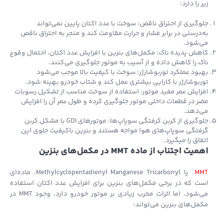
 را دارد:
گیری از احتراق ناقص: سوخت با عدد اکتان پایین نمی‌تواند
درستی در برابر فشار و حرارت مقاومت کند و منجر به احتراق ناقص
‌شود.
ش پدیده ناک: مکمل‌های بنزین با افزایش عدد اکتان، احتمال وقوع
 را کاهش داده و از آسیب به موتور جلوگیری می‌کنند.
ود عملکرد توربوشارژر: سوخت با کیفیت بالا موجب می‌شود
بوشارژر با کارایی بیشتری عمل کند و شتاب خودرو بهینه شود.
ایش عمر مفید موتور: استفاده از سوخت مناسب از تشکیل رسوبات
 در قطعات داخلی موتور جلوگیری کرده و طول عمر آن را افزایش
‌دهد.
جلوگیری از کربن کرفتگی سوپاپ‌ها: موتورهای GDI با مشکل کربن
تگی سوپاپ‌های هوا مواجه هستند و بنزین باکیفیت جلوی این
اق را میگیرد.
ت اجتناب از ماده MMT در مکمل‌های بنزین
M
یا Methylcyclopentadienyl Manganese Tricarbonyl، ماده‌ای
 که در برخی مکمل‌های بنزین برای افزایش عدد اکتان استفاده
می‌شود، اما اثرات مخرب زیادی بر موتور خودرو دارد. وجود MMT در
ل‌های بنزین می‌تواند: