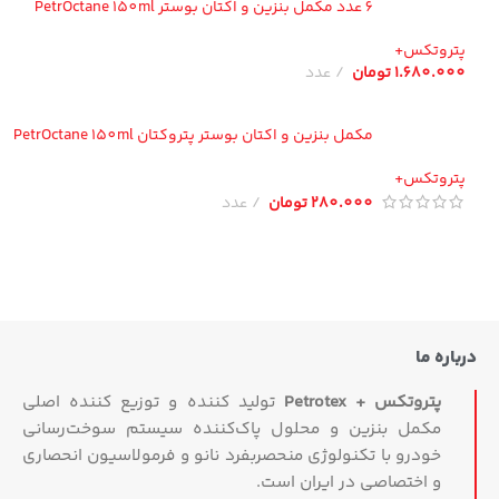
6 عدد مکمل بنزین و اکتان بوستر PetrOctane 150ml
تروتکس+
1.680.00
تومان
عدد
مکمل بنزین و اکتان بوستر پتروکتان PetrOctane 150ml
تروتکس+
280.000
تومان
عدد
اره ما
پتروتکس + Petrotex
تولید کننده و توزیع کننده اصلی
مکمل بنزین و محلول پاک‌کننده سیستم سوخت‌رسانی
خودرو با تکنولوژی منحصربفرد نانو و فرمولاسیون انحصاری
و اختصاصی در ایران است.