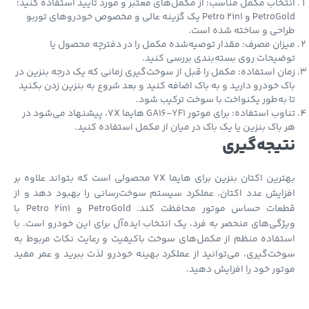
خاب مکمل مناسب: از مکمل‌های معتبر و مورد تایید استفاده کنید؛
PetroGold و Petro 2in1 یک گزینه عالی و مخصوص خودروهای توربو
احی و ساخته شده است.
ان مصرف: مقدار توصیه‌شده مکمل را در دفترچه محصول یا
یحات روی بسته‌بندی بررسی کنید.
ن استفاده: مکمل را قبل از سوخت‌گیری زمانی که یک درجه بنزین در
 خودرو دارید و به باک اضافه کنید و بعد شروع به بنزین زدن بکنید
به‌طور یکنواخت با سوخت ترکیب شود.
تناوب استفاده: برای موتور GA16-YF1 هایما 7X، پیشنهاد می‌شود در
باک بنزین یا یک باک در میان از مکمل استفاده کنید.
یجه‌گیری
بهترین اکتان بنزین برای هایما 7X محصولی است که بتواند علاوه بر
ایش عدد اکتان، عملکرد سیستم سوخت‌رسانی را بهبود دهد و از
قطعات حساس موتور محافظت کند. PetroGold و Petro 2in1 با
گی‌های منحصر به فرد، یک انتخاب ایده‌آل برای این خودرو است. با
فاده منظم از مکمل‌های سوخت باکیفیت و رعایت نکات مربوط به
ت‌گیری، می‌توانید از عملکرد بهینه خودرو لذت ببرید و عمر مفید
ور خود را افزایش دهید.