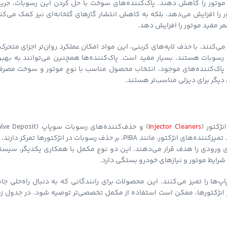
 موتور را کاهش دهند. پاک‌کننده‌های سوخت با حل کردن این رسوبات، جریا
ور را افزایش می‌دهد، بلکه به کاهش انتشار گازهای گلخانه‌ای نیز کمک می‌کن
مر مفید موتور را افزایش دهد.
نند. با حذف لایه‌های کربنی، این مواد امکان عملکرد روان‌تر اجزای متحرک 
رسوبات هستند، بسیار مفید است. پاک‌کننده‌ها همچنین می‌توانند به بهبو
 پاک‌کننده‌های موجود، انتخاب محصول مناسب با نوع موتور و سوخت مصرف
 دیگر برای دیزلی مناسب‌تر هستند.
ژکتور (
Injector Cleaners
) و حذف‌کننده‌های رسوبات سوپاپ (Deposit
Removers). هر کدام از این انواع وظایف خاصی در سیستم سوخت‌رسانی دارند. تمیزکننده‌های انژکتور، مانند PIBA، بر حذف رسوبات در انژکتورها تمرکز دا
اپ، مانند PEA، رسوبات روی سوپاپ‌های ورودی را هدف قرار می‌دهند. این دو نوع مکمل با همکاری یکدیگر، سیس
 شرایط موتور و نیازهای خودرو بستگی دارد.
‌ها را تمیز می‌کنند. این محصولات برای رانندگانی که به دنبال راه‌حلی جا
ر انژکتورها، ممکن است استفاده از مکمل تخصصی‌تر توصیه شود. در جدول زیر