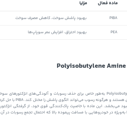
ماده فعال
مزایا
PIBA
بهبود پاشش سوخت، کاهش مصرف سوخت
PEA
بهبود احتراق، افزایش عمر سوپاپ‌ها
تمیزکننده‌های انژکتور (Injector Cleaners) با استفاده از Polyisobutylene Amine (PIBA) به‌طور خاص برای حذف رسوبات و آلودگی‌های انژکتورهای 
طراحی شده‌اند. انژکتورها مسئول پاشش دقیق سوخت به داخل محفظه احتراق هستند و هرگونه رسوب می‌تواند الگوی پاشش را 
بود می‌بخشد. این ماده با خاصیت پاک‌کنندگی قوی خود، از گرفتگی انژکتوره
جلوگیری کرده و عملکرد موتور را به حالت بهینه بازمی‌گرداند. استفاده از PIBA به‌ویژه در خودروهایی با مسافت پیموده بالا که احتمال تجمع رسوبات در آ