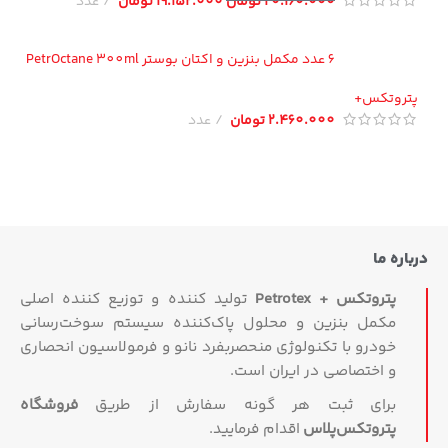
20.160.000
تومان
19.152.000
تومان
عدد
6 عدد مکمل بنزین و اکتان بوستر PetrOctane 300ml
تروتکس+
2.460.000
تومان
عدد
اره ما
پتروتکس + Petrotex
تولید کننده و توزیع کننده اصلی
مکمل بنزین و محلول پاک‌کننده سیستم سوخت‌رسانی
خودرو با تکنولوژی منحصربفرد نانو و فرمولاسیون انحصاری
و اختصاصی در ایران است.
برای ثبت هر گونه سفارش از طریق
فروشگاه
پتروتکس‏‌پلاس
اقدام فرمایید.