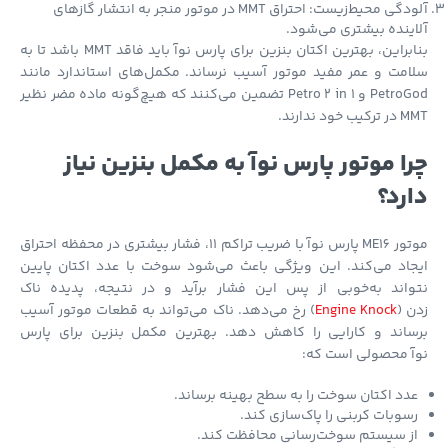
آلودگی محیط‌زیست: احتراق MMT در موتور منجر به انتشار گازهای
ینده بیشتری می‌شود.
بنابراین، بهترین اکتان بنزین برای پارس نوآ باید فاقد MMT باشد تا به
مت و عمر مفید موتور آسیب نرساند. مکمل‌های استاندارد مانند
PetroGod و Petro 2 in 1 تضمین می‌کنند که هیچ‌گونه ماده مضر نظیر
 خود ندارند.
ا موتور پارس نوآ به مکمل بنزین نیاز
رد؟
موتور ME16 پارس نوآ با ضریب تراکم 11، فشار بیشتری در محفظه احتراق
اد می‌کند. این ویژگی باعث می‌شود سوخت با عدد اکتان پایین
واند به‌خوبی از پس این فشار برآید و در نتیجه، پدیده ناک
 (
Engine Knock
) رخ می‌دهد. ناک می‌تواند به قطعات موتور آسیب
ساند و کارایی را کاهش دهد. بهترین مکمل بنزین برای پارس
آ محصولی است که:
دد اکتان سوخت را به سطح بهینه برساند.
سوبات کربنی را پاک‌سازی کند.
ز سیستم سوخت‌رسانی محافظت کند.