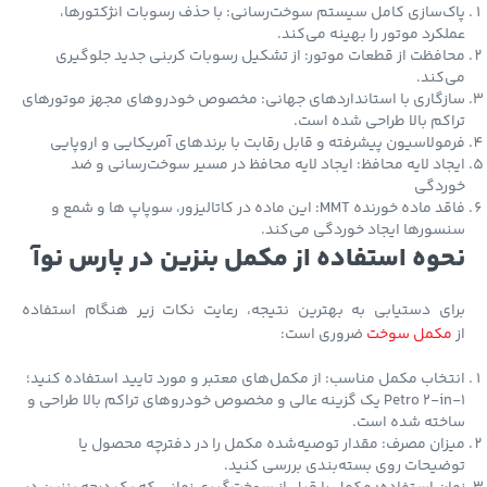
‌سازی کامل سیستم سوخت‌رسانی: با حذف رسوبات انژکتورها،
کرد موتور را بهینه می‌کند.
فظت از قطعات موتور: از تشکیل رسوبات کربنی جدید جلوگیری
کند.
گاری با استانداردهای جهانی: مخصوص خودروهای مجهز موتورهای
کم بالا طراحی شده است.
ولاسیون پیشرفته و قابل رقابت با برندهای آمریکایی و اروپایی
اد لایه محافظ: ایجاد لایه محافظ در مسیر سوخت‌رسانی و ضد
ردگی
فاقد ماده خورنده MMT: این ماده در کاتالیزور، سوپاپ ها و شمع و
ورها ایجاد خوردگی می‌کند.
وه استفاده از مکمل بنزین در پارس نوآ
ای دستیابی به بهترین نتیجه، رعایت نکات زیر هنگام استفاده
کمل سوخت
ضروری است:
خاب مکمل مناسب: از مکمل‌های معتبر و مورد تایید استفاده کنید؛
Petro 2-in-1 یک گزینه عالی و مخصوص خودروهای تراکم بالا طراحی و
خته شده است.
ان مصرف: مقدار توصیه‌شده مکمل را در دفترچه محصول یا
یحات روی بسته‌بندی بررسی کنید.