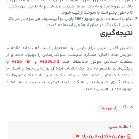
ن استفاده: مکمل را قبل از سوخت‌گیری زمانی که یک درجه بنزین در
 خودرو دارید و به باک اضافه کنید و بعد شروع به بنزین زدن بکنید
به‌طور یکنواخت با سوخت ترکیب شود.
تناوب استفاده: برای موتور ME16 پارس نوآ پیشنهاد می‌شود در هر باک
ین یا یک باک در میان از مکمل استفاده کنید.
یجه‌گیری
رین اکتان بنزین برای پارس نوآ محصولی است که بتواند علاوه بر
ایش عدد اکتان، عملکرد سیستم سوخت‌رسانی را بهبود دهد و از
عات حساس موتور محافظت کند.
PetroGold
و
Petro 2in1
با
گی‌های منحصر به فرد، یک انتخاب ایده‌آل برای این خودرو است. با
فاده منظم از مکمل‌های سوخت باکیفیت و رعایت نکات مربوط به
ت‌گیری، می‌توانید از عملکرد بهینه خودرو لذت ببرید و عمر مفید
ور خود را افزایش دهید.
Ta
پارس نوآ
قاله قبلی
بهترین مکمل بنزین برای L90