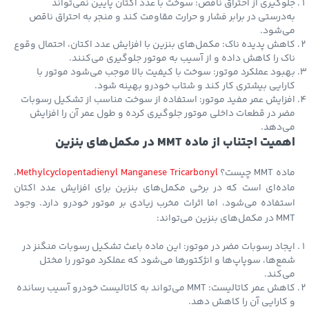
گیری از احتراق ناقص: سوخت با عدد اکتان پایین نمی‌تواند
درستی در برابر فشار و حرارت مقاومت کند و منجر به احتراق ناقص
‌شود.
ش پدیده ناک: مکمل‌های بنزین با افزایش عدد اکتان، احتمال وقوع
 را کاهش داده و از آسیب به موتور جلوگیری می‌کنند.
ود عملکرد موتور: سوخت با کیفیت بالا موجب می‌شود موتور با
ایی بیشتری کار کند و شتاب خودرو بهینه شود.
ایش عمر مفید موتور: استفاده از سوخت مناسب از تشکیل رسوبات
 در قطعات داخلی موتور جلوگیری کرده و طول عمر آن را افزایش
‌دهد.
ت اجتناب از ماده MMT در مکمل‌های بنزین
M چیست؟
Methylcyclopentadienyl Manganese Tricarbonyl
،
ه‌ای است که در برخی مکمل‌های بنزین برای افزایش عدد اکتان
فاده می‌شود، اما اثرات مخرب زیادی بر موتور خودرو دارد. وجود
بنزین می‌تواند:
اد رسوبات مضر در موتور: این ماده باعث تشکیل رسوبات منگنز در
‌ها، سوپاپ‌ها و انژکتورها می‌شود که عملکرد موتور را مختل
کند.
کاهش عمر کاتالیست: MMT می‌تواند به کاتالیست خودرو آسیب رسانده
ارایی آن را کاهش دهد.