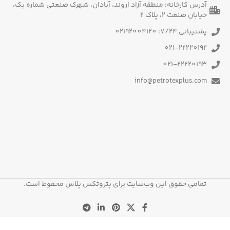
آدرس کارخانه: منطقه آزاد اروند، آبادان، شهرک صنعتی شماره یک،
خیابان صنعت 2، پلاک 2
پشتیبانی 7/24: 02192004120
021-22220192
021-22220193
info@petrotexplus.com
تمامی حقوق این وب‌سایت برای پتروتکس پلاس محفوظ است.