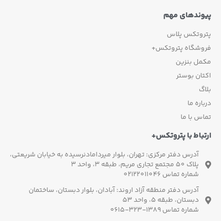
وندهای مهم
روتکس پلاس
وشگاه پتروتکس+
مل بنزین
ان بوستر
گ
اره ما
س با ما
باط با پتروتکس+
آدرس دفتر مرکزی: تهران، بلوار میردامادنرسیده به خیابان شریعتی،
پلاک 50 مجتمع تجاری مریم، طبقه 3، واحد 3
شماره تماس 02122011046
آدرس دفتر منطقه آزاد اروند: آبادان، بلوار دبستان، ساختمان
دبستان، طبقه 5، واحد 53
شماره تماس 1389-323-0615