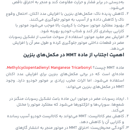
درستی در برابر فشار و حرارت مقاومت کند و منجر به احتراق ناقص
‌شود.
ش پدیده ناک: مکمل‌های بنزین با افزایش عدد اکتان، احتمال وقوع
 را کاهش داده و از آسیب به موتور جلوگیری می‌کنند.
ود عملکرد موتور: سوخت با کیفیت بالا موجب می‌شود موتور با
ایی بیشتری کار کند و شتاب خودرو بهینه شود.
ایش عمر مفید موتور: استفاده از سوخت مناسب از تشکیل رسوبات
 در قطعات داخلی موتور جلوگیری کرده و طول عمر آن را افزایش
‌دهد.
ت اجتناب از ماده MMT در مکمل‌های بنزین
M چیست؟
Methylcyclopentadienyl Manganese Tricarbonyl
،
ه‌ای است که در برخی مکمل‌های بنزین برای افزایش عدد اکتان
فاده می‌شود، اما اثرات مخرب زیادی بر موتور خودرو دارد. وجود
بنزین می‌تواند:
اد رسوبات مضر در موتور: این ماده باعث تشکیل رسوبات منگنز در
‌ها، سوپاپ‌ها و انژکتورها می‌شود که عملکرد موتور را مختل
کند.
کاهش عمر کاتالیست: MMT می‌تواند به کاتالیست خودرو آسیب رسانده
ارایی آن را کاهش دهد.
آلودگی محیط‌زیست: احتراق MMT در موتور منجر به انتشار گازهای