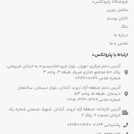
وشگاه پتروتکس+
مل بنزین
ان بوستر
گ
اره ما
س با ما
باط با پتروتکس+
آدرس دفتر مرکزی: تهران، بلوار میردامادنرسیده به خیابان شریعتی،
پلاک 50 مجتمع تجاری مریم، طبقه 3، واحد 3
شماره تماس 02122011046
آدرس دفتر منطقه آزاد اروند: آبادان، بلوار دبستان، ساختمان
دبستان، طبقه 5، واحد 53
شماره تماس 1389-323-0615
آدرس کارخانه: منطقه آزاد اروند، آبادان، شهرک صنعتی شماره یک،
خیابان صنعت 2، پلاک 2
پشتیبانی 7/24: 02192004120