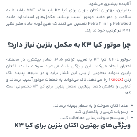
ینده بیشتری می‌شود.
بنابراین، بهترین اکتان بنزین برای کیا K3 باید فاقد MMT باشد تا به
مت و عمر مفید موتور آسیب نرساند. مکمل‌های استاندارد مانند
PetroGod و Petro 2 in 1 تضمین می‌کنند که هیچ‌گونه ماده مضر نظیر
 خود ندارند.
وتور کیا K3 به مکمل بنزین نیاز دارد؟
موتور G4FL کیا K3 با ضریب تراکم 10.5، فشار بیشتری در محفظه
راق ایجاد می‌کند. این ویژگی باعث می‌شود سوخت با عدد اکتان
ین نتواند به‌خوبی از پس این فشار برآید و در نتیجه، پدیده ناک
ن
(Knock
) رخ می‌دهد. ناک می‌تواند به قطعات موتور آسیب برساند و
کارایی را کاهش دهد. بهترین مکمل بنزین برای کیا K3 محصولی است
دد اکتان سوخت را به سطح بهینه برساند.
سوبات کربنی را پاک‌سازی کند.
ز سیستم سوخت‌رسانی محافظت کند.
ژگی‌های بهترین اکتان بنزین برای کیا K3