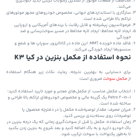
فظت از قطعات موتور: از تشکیل رسوبات کربنی جدید جلوگیری
کند.
گاری با استانداردهای جهانی: مخصوص خودروهای مجهز موتورهای
کم بالا طراحی شده است.
ولاسیون پیشرفته و قابل رقابت با برندهای آمریکایی و اروپایی
اد لایه محافظ: ایجاد لایه محافظ در مسیر سوخت‌رسانی و ضد
ردگی
فاقد ماده خورنده MMT: این ماده در کاتالیزور، سوپاپ ها و شمع و
ورها ایجاد خوردگی می‌کند.
وه استفاده از مکمل بنزین در کیا K3
ای دستیابی به بهترین نتیجه، رعایت نکات زیر هنگام استفاده
کمل سوخت
ضروری است:
خاب مکمل مناسب: از مکمل‌های معتبر و مورد تایید استفاده کنید؛
Petro 2-in-1 یک گزینه عالی و مخصوص خودروهای تراکم بالا طراحی و
خته شده است.
ان مصرف: مقدار توصیه‌شده مکمل را در دفترچه محصول یا
یحات روی بسته‌بندی بررسی کنید.
ن استفاده: مکمل را قبل از سوخت‌گیری زمانی که یک درجه بنزین در
 خودرو دارید و به باک اضافه کنید و بعد شروع به بنزین زدن بکنید
به‌طور یکنواخت با سوخت ترکیب شود.