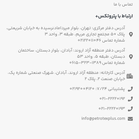
س با ما
باط با پتروتکس+
آدرس دفتر مرکزی: تهران، بلوار میردامادنرسیده به خیابان شریعتی،
پلاک 50 مجتمع تجاری مریم، طبقه 3، واحد 3
شماره تماس 02122011046
آدرس دفتر منطقه آزاد اروند: آبادان، بلوار دبستان، ساختمان
دبستان، طبقه 5، واحد 53
شماره تماس 1389-323-0615
آدرس کارخانه: منطقه آزاد اروند، آبادان، شهرک صنعتی شماره یک،
خیابان صنعت 2، پلاک 2
پشتیبانی 7/24: 02192004120
021-22220192
021-22220193
info@petrotexplus.com