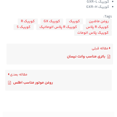
وییک GXR-L
وییک GXR-H
Ta
وغن ماشین
کوییک
کوییک GX
کوییک R
وییک R پلاس
کوییک R پلاس اتوماتیک
کوییک S
وییک پلاس اتومات
قاله قبلی
باتری مناسب وانت نیسان
مقاله بعدی
روغن موتور مناسب اطلس