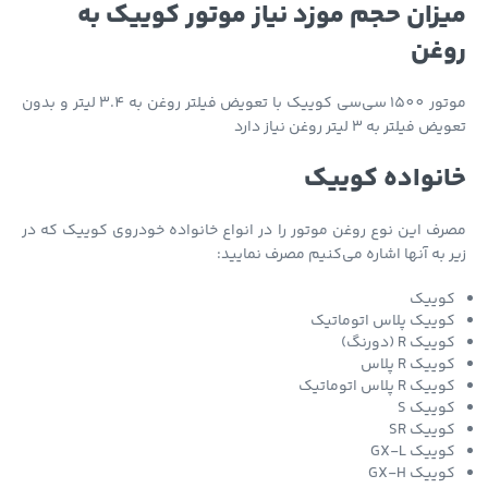
زان حجم موزد نیاز موتور کوییک به
غن
موتور 1500 سی‌سی کوییک با تعویض فیلتر روغن به 3.4 لیتر و بدون
فیلتر به 3 لیتر روغن نیاز دارد
نواده کوییک
ف این نوع روغن موتور را در انواع خانواده خودروی کوییک که در
 به آنها اشاره می‌کنیم مصرف نمایید:
وییک
وییک پلاس اتوماتیک
ییک R (دورنگ)
ییک R پلاس
ییک R پلاس اتوماتیک
وییک S
وییک SR
وییک GX-L
وییک GX-H