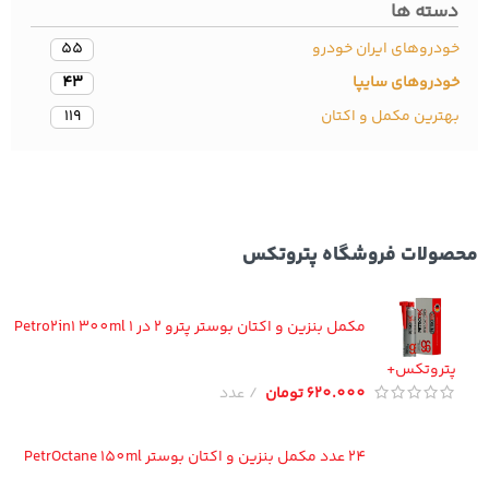
سته ها
دروهای ایران خودرو
55
ودروهای سایپا
43
ترین مکمل و اکتان
119
ولات فروشگاه پتروتکس
مکمل بنزین و اکتان بوستر پترو 2 در 1 Petro2in1 300ml
تروتکس+
620.000
تومان
عدد
24 عدد مکمل بنزین و اکتان بوستر PetrOctane 150ml