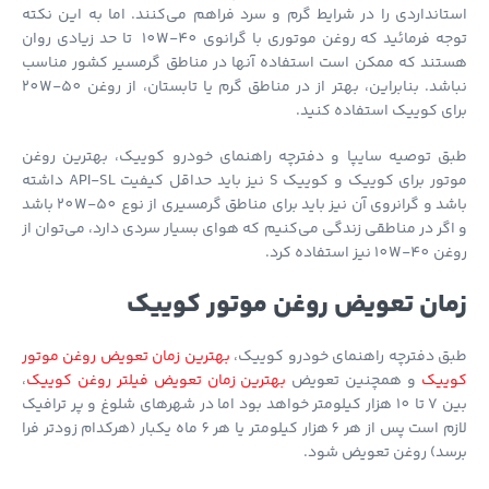
انداردی را در شرایط گرم و سرد فراهم می‌کنند. اما به این نکته
توجه فرمائید که روغن موتوری با گرانوی 10W-40 تا حد زیادی روان
تند که ممکن است استفاده آنها در مناطق گرمسیر کشور مناسب
نباشد. بنابراین، بهتر از در مناطق گرم یا تابستان، از روغن 20W-50
ی کوییک استفاده کنید.
ق توصیه سایپا و دفترچه راهنمای خودرو کوییک، بهترین روغن
موتور برای کوییک و کوییک S نیز باید حداقل کیفیت API-SL داشته
باشد و گرانروی آن نیز باید برای مناطق گرمسیری از نوع 20W-50 باشد
گر در مناطقی زندگی می‌کنیم که هوای بسیار سردی دارد، می‌توان از
نیز استفاده کرد.
ان تعویض روغن موتور کوییک
 دفترچه راهنمای خودرو کوییک،
بهترین زمان تعویض روغن موتور
ییک
و همچنین تعویض
بهترین زمان تعویض فیلتر روغن کوییک
،
بین 7 تا 10 هزار کیلومتر خواهد بود اما در شهر‌های شلوغ و پر ترافیک
لازم است پس از هر 6 هزار کیلومتر یا هر 6 ماه یکبار (هرکدام زودتر فرا
سد) روغن تعویض شود.