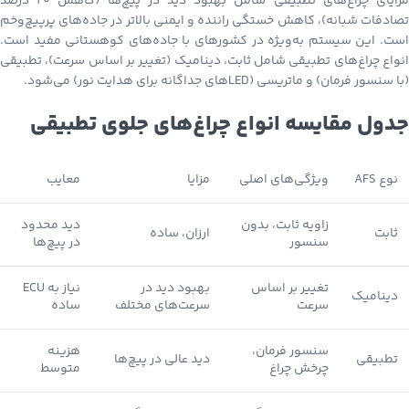
مزایای چراغ‌های تطبیقی شامل بهبود دید در پیچ‌ها (کاهش ۲۰ درصد
تصادفات شبانه)، کاهش خستگی راننده و ایمنی بالاتر در جاده‌های پرپیچ‌وخم
است. این سیستم به‌ویژه در کشورهای با جاده‌های کوهستانی مفید است.
انواع چراغ‌های تطبیقی شامل ثابت، دینامیک (تغییر بر اساس سرعت)، تطبیقی
(با سنسور فرمان) و ماتریسی (LEDهای جداگانه برای هدایت نور) می‌شود.
جدول مقایسه انواع چراغ‌های جلوی تطبیقی
نوع AFS
ویژگی‌های اصلی
مزایا
معایب
زاویه ثابت، بدون
دید محدود
ثابت
ارزان، ساده
سنسور
در پیچ‌ها
تغییر بر اساس
بهبود دید در
نیاز به ECU
دینامیک
سرعت
سرعت‌های مختلف
ساده
سنسور فرمان،
هزینه
تطبیقی
دید عالی در پیچ‌ها
چرخش چراغ
متوسط