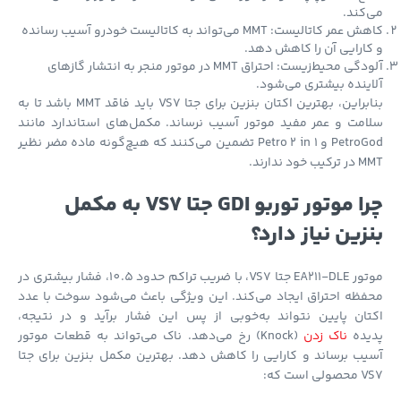
کند.
کاهش عمر کاتالیست: MMT می‌تواند به کاتالیست خودرو آسیب رسانده
ارایی آن را کاهش دهد.
آلودگی محیط‌زیست: احتراق MMT در موتور منجر به انتشار گازهای
ینده بیشتری می‌شود.
بنابراین، بهترین اکتان بنزین برای جتا VS7 باید فاقد MMT باشد تا به
مت و عمر مفید موتور آسیب نرساند. مکمل‌های استاندارد مانند
PetroGod و Petro 2 in 1 تضمین می‌کنند که هیچ‌گونه ماده مضر نظیر
 خود ندارند.
چرا موتور توربو GDI جتا VS7 به مکمل
زین نیاز دارد؟
موتور EA211-DLE جتا VS7، با ضریب تراکم حدود 10.5، فشار بیشتری در
ظه احتراق ایجاد می‌کند. این ویژگی باعث می‌شود سوخت با عدد
ان پایین نتواند به‌خوبی از پس این فشار برآید و در نتیجه،
یده
ناک زدن
(Knock) رخ می‌دهد. ناک می‌تواند به قطعات موتور
ب برساند و کارایی را کاهش دهد. بهترین مکمل بنزین برای جتا
است که: