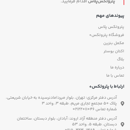
پتروتکس‏‌پلاس
اقدام فرمایید.
وندهای مهم
روتکس پلاس
وشگاه پتروتکس+
مل بنزین
ان بوستر
گ
اره ما
س با ما
باط با پتروتکس+
آدرس دفتر مرکزی: تهران، بلوار میردامادنرسیده به خیابان شریعتی،
پلاک 50 مجتمع تجاری مریم، طبقه 3، واحد 3
شماره تماس 02122011046
آدرس دفتر منطقه آزاد اروند: آبادان، بلوار دبستان، ساختمان
دبستان، طبقه 5، واحد 53