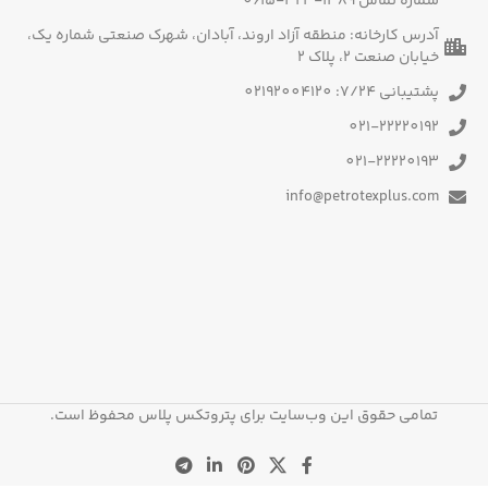
شماره تماس 1389-323-0615
آدرس کارخانه: منطقه آزاد اروند، آبادان، شهرک صنعتی شماره یک،
خیابان صنعت 2، پلاک 2
پشتیبانی 7/24: 02192004120
021-22220192
021-22220193
info@petrotexplus.com
تمامی حقوق این وب‌سایت برای پتروتکس پلاس محفوظ است.