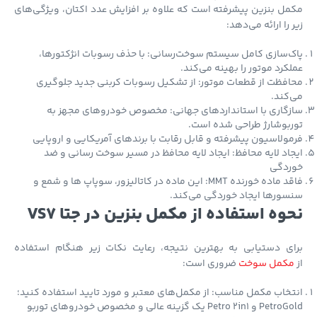
ل بنزین پیشرفته است که علاوه بر افزایش عدد اکتان، ویژگی‌های
 را ارائه می‌دهد:
‌سازی کامل سیستم سوخت‌رسانی: با حذف رسوبات انژکتورها،
کرد موتور را بهینه می‌کند.
فظت از قطعات موتور: از تشکیل رسوبات کربنی جدید جلوگیری
کند.
گاری با استانداردهای جهانی: مخصوص خودروهای مجهز به
بوشارژ طراحی شده است.
ولاسیون پیشرفته و قابل رقابت با برندهای آمریکایی و اروپایی
اد لایه محافظ: ایجاد لایه محافظ در مسیر سوخت رسانی و ضد
ردگی
فاقد ماده خورنده MMT: این ماده در کاتالیزور، سوپاپ ها و شمع و
ورها ایجاد خوردگی می‌کند.
وه استفاده از مکمل بنزین در جتا VS7
ای دستیابی به بهترین نتیجه، رعایت نکات زیر هنگام استفاده
کمل سوخت
ضروری است:
خاب مکمل مناسب: از مکمل‌های معتبر و مورد تایید استفاده کنید؛
PetroGold و Petro 2in1 یک گزینه عالی و مخصوص خودروهای توربو