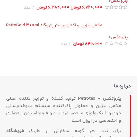
تروتکس+
6.720.000
تومان
6.384.000
تومان
عدد
مکمل بنزین و اکتان بوستر پتروگلد PetroGold 300ml
تروتکس+
840.000
تومان
عدد
اره ما
پتروتکس + Petrotex
تولید کننده و توزیع کننده اصلی
مکمل بنزین و محلول پاک‌کننده سیستم سوخت‌رسانی
خودرو با تکنولوژی منحصربفرد نانو و فرمولاسیون انحصاری
و اختصاصی در ایران است.
برای ثبت هر گونه سفارش از طریق
فروشگاه