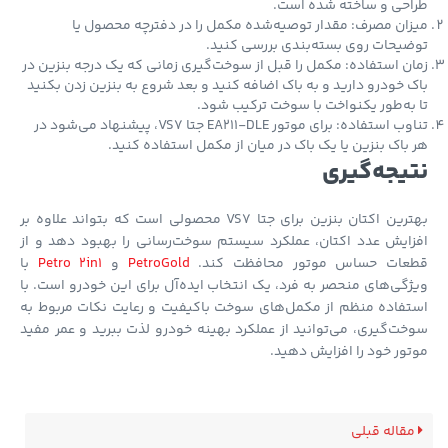
احی و ساخته شده است.
ان مصرف: مقدار توصیه‌شده مکمل را در دفترچه محصول یا
یحات روی بسته‌بندی بررسی کنید.
ن استفاده: مکمل را قبل از سوخت‌گیری زمانی که یک درجه بنزین در
 خودرو دارید و به باک اضافه کنید و بعد شروع به بنزین زدن بکنید
به‌طور یکنواخت با سوخت ترکیب شود.
تناوب استفاده: برای موتور EA211-DLE جتا VS7، پیشنهاد می‌شود در
باک بنزین یا یک باک در میان از مکمل استفاده کنید.
یجه‌گیری
بهترین اکتان بنزین برای جتا VS7 محصولی است که بتواند علاوه بر
ایش عدد اکتان، عملکرد سیستم سوخت‌رسانی را بهبود دهد و از
عات حساس موتور محافظت کند.
PetroGold
و
Petro 2in1
با
گی‌های منحصر به فرد، یک انتخاب ایده‌آل برای این خودرو است. با
فاده منظم از مکمل‌های سوخت باکیفیت و رعایت نکات مربوط به
ت‌گیری، می‌توانید از عملکرد بهینه خودرو لذت ببرید و عمر مفید
ور خود را افزایش دهید.
قاله قبلی