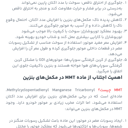
گیری از احتراق ناقص: سوخت با عدد اکتان پایین نمی‌تواند
درستی در برابر فشار و حرارت مقاومت کند و منجر به احتراق ناقص
‌شود.
ش پدیده ناک: مکمل‌های بنزین با افزایش عدد اکتان، احتمال وقوع
 را کاهش داده و از آسیب به موتور جلوگیری می‌کنند.
ود عملکرد توربوشارژر: سوخت با کیفیت بالا موجب می‌شود
بوشارژر با کارایی بیشتری عمل کند و شتاب خودرو بهینه شود.
ایش عمر مفید موتور: استفاده از سوخت مناسب از تشکیل رسوبات
 در قطعات داخلی موتور جلوگیری کرده و طول عمر آن را افزایش
‌دهد.
جلوگیری از کربن کرفتگی سوپاپ‌ها: موتورهای GDI با مشکل کربن
تگی سوپاپ‌های هوا مواجه هستند و بنزین باکیفیت جلوی این
اق را میگیرد.
ت اجتناب از ماده MMT در مکمل‌های بنزین
یست؟
Methylcyclopentadienyl Manganese Tricarbonyl،
ه‌ای است که در برخی مکمل‌های بنزین برای افزایش عدد اکتان
فاده می‌شود، اما اثرات مخرب زیادی بر موتور خودرو دارد. وجود
بنزین می‌تواند:
اد رسوبات مضر در موتور: این ماده باعث تشکیل رسوبات منگنز در
‌ها، سوپاپ‌ها و انژکتورها می‌شود که عملکرد موتور را مختل