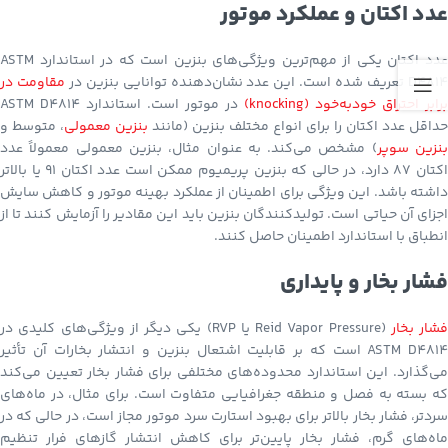
عدد اکتان و عملکرد موتور
عدد اکتان یکی از مهم‌ترین ویژگی‌های بنزین است که در استاندارد ASTM
D481 تعریف شده است. این عدد نشان‌دهنده توانایی بنزین در
مقاومت در
برابر احتراق خودبه‌خود (knocking)
در موتور است. استاندارد ASTM D4814
حداقل عدد اکتان را برای انواع مختلف بنزین (مانند
بنزین معمولی
، متوسط و
نزین سوپر
) مشخص می‌کند. به عنوان مثال، بنزین معمولی معمولاً عدد
اکتان 87 دارد، در حالی که بنزین پریمیوم ممکن است عدد اکتان 91 یا بالاتر
داشته باشد. این ویژگی برای اطمینان از عملکرد بهینه موتور و کاهش سایش
اجزای آن حیاتی است. تولیدکنندگان بنزین باید این مقادیر را آزمایش کنند تا از
انطباق با استاندارد اطمینان حاصل کنند.
فشار بخار و پایداری
فشار بخار
(Reid Vapor Pressure یا RVP) یکی دیگر از ویژگی‌های کلیدی در
ASTM D4814 است که بر قابلیت اشتعال بنزین و انتشار بخارات آن تأثیر
می‌گذارد. این استاندارد محدوده‌های مختلفی برای فشار بخار تعیین می‌کند
که بسته به فصل و منطقه جغرافیایی متفاوت است. برای مثال، در ماه‌های
سردتر، فشار بخار بالاتر برای بهبود استارت سرد موتور مجاز است، در حالی که در
ماه‌های گرم، فشار بخار پایین‌تر برای کاهش انتشار گازهای فرار تنظیم