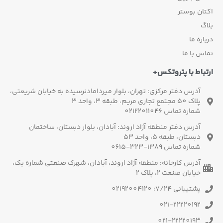
اکتان بوستر
بلاگ
درباره ما
تماس با ما
ارتباط با پتروتکس+
آدرس دفتر مرکزی: تهران، بلوار میردامادنرسیده به خیابان شریعتی،
پلاک 50 مجتمع تجاری مریم، طبقه 3، واحد 3
شماره تماس 02122011046
آدرس دفتر منطقه آزاد اروند: آبادان، بلوار دبستان، ساختمان
دبستان، طبقه 5، واحد 53
شماره تماس 1389-323-0615
آدرس کارخانه: منطقه آزاد اروند، آبادان، شهرک صنعتی شماره یک،
خیابان صنعت 2، پلاک 2
پشتیبانی 7/24: 02192004120
021-22220192
021-22220193