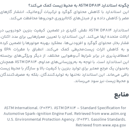
چگونه استاندارد ASTM D4814 به محیط زیست کمک می‌کند؟
این استاندارد با کاهش محتوای گوگرد و ترکیبات آروماتیک، انتشار گازهای
مضر را کاهش داده و از مبدل‌های کاتالیزوری خودروها محافظت می‌کند.
استاندارد ASTM D4814 نقش کلیدی در تضمین کیفیت بنزین خودرویی در
ایالات متحده ایفا می‌کند. این استاندارد با تعیین معیارهایی برای عدد اکتان،
فشار بخار، محتوای گوگرد و افزودنی‌ها، عملکرد بهینه موتورها را تضمین کرده
و به کاهش اثرات زیست‌محیطی کمک می‌کند. انطباق با مقررات EPA و
انعطاف‌پذیری در برابر شرایط آب‌وهوایی مختلف، از دیگر ویژگی‌های برجسته
این استاندارد است. با توجه به به‌روزرسانی‌های مداوم، ASTM D4814 همچنان
به‌عنوان یک مرجع معتبر برای تولید بنزین با کیفیت بالا و سازگار با محیط زیست
باقی می‌ماند. این استاندارد نه‌تنها به تولیدکنندگان، بلکه به مصرف‌کنندگان
و محیط زیست نیز سود می‌رساند.
منابع
ASTM International. (2023). ASTM D4814 – Standard Specification for
Automotive Spark-Ignition Engine Fuel. Retrieved from www.astm.org
U.S. Environmental Protection Agency. (2023). Gasoline Standards.
Retrieved from www.epa.gov