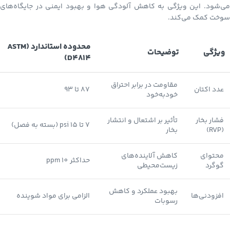
می‌شود. این ویژگی به کاهش آلودگی هوا و بهبود ایمنی در جایگاه‌های
سوخت کمک می‌کند.
محدوده استاندارد (ASTM
ویژگی
توضیحات
D4814)
مقاومت در برابر احتراق
عدد اکتان
87 تا 93
خودبه‌خود
فشار بخار
تأثیر بر اشتعال و انتشار
7 تا 15 psi (بسته به فصل)
(RVP)
بخار
محتوای
کاهش آلاینده‌های
حداکثر 10 ppm
گوگرد
زیست‌محیطی
بهبود عملکرد و کاهش
افزودنی‌ها
الزامی برای مواد شوینده
رسوبات