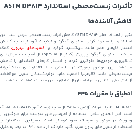
تأثیرات زیست‌محیطی استاندارد ASTM D4814
کاهش آلاینده‌ها
یکی از اهداف اصلی ASTM D4814 کاهش اثرات زیست‌محیطی بنزین است. این
استاندارد با محدود کردن محتوای گوگرد و ترکیبات آروماتیک، به کاهش
نتشار گازهای مضر مانند دی‌اکسید گوگرد و
اکسیدهای نیتروژن
کمک
می‌کند. محتوای گوگرد پایین‌تر (کمتر از 10 ppm) از آسیب به مبدل‌های
کاتالیزوری خودروها جلوگیری کرده و انتشار گازهای گلخانه‌ای را کاهش
می‌دهد. این موضوع به‌ویژه در مناطقی با استانداردهای سخت‌گیرانه
زیست‌محیطی مانند کالیفرنیا اهمیت دارد. تولیدکنندگان بنزین موظف‌اند
آزمایش‌های منظمی برای اطمینان از انطباق با این محدودیت‌ها انجام دهند.
انطباق با مقررات EPA
ASTM D4814 با مقررات آژانس حفاظت از محیط زیست آمریکا (EPA) هماهنگ
است. این انطباق شامل استفاده از افزودنی‌های شوینده برای جلوگیری از
رسوبات در موتور و سیستم سوخت‌رسانی است. همچنین، استاندارد بر
استفاده از بنزین‌های بدون سرب تأکید دارد که از دهه 1970 به بعد به دلیل