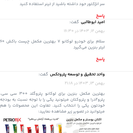
سر انژکتور حود داشته باشید از تینر استفاده کنید
پاسخ
امید ابوطالبی
گفت:
بهمن 12, 1403 در 16:30
سلام برای خودرو لوکانو ۷ بهترین مکمل‌ چیست باکش ۶۰
لیتر بنزین می‌گیرد
پاسخ
واحد تحقیق و توسعه پتروتکس
گفت:
بهمن 13, 1403 در 21:18
بهترین مکمل بنزین برای لوکانو پتروگلد 300 سی سی،
پترو2در1 و پتروکتان میتونید یکی را با توجه نسبت به بودجه
خودتون یکی را انتخاب کنید. تفاوت این محصولات را هم
میتوانید در تصویر زیر مشاهده نمایید: