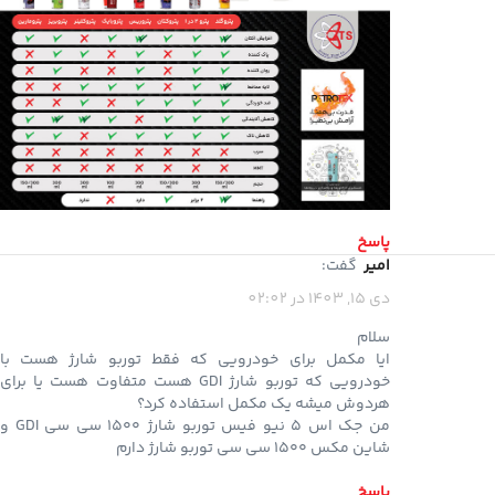
پاسخ
امیر
گفت:
دی 15, 1403 در 02:02
سلام
ایا مکمل برای خودرویی که فقط توربو شارژ هست با
خودرویی که توربو شارژ GDI هست متفاوت هست یا برای
هردوش میشه یک مکمل استفاده کرد؟
من جک اس ۵ نیو فیس توربو شارژ ۱۵۰۰ سی سی GDI و
شاین مکس ۱۵۰۰ سی سی توربو شارژ دارم
پاسخ