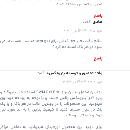
مدرن و حساس ساخته شده.
پاسخ
هادی
گفت:
مرداد 18, 1404 در 16:03
سلام وقت بخیر چه اکتانی برای swm g01 مناسب هست آیا می
شود در هر باک استفاده کرد ؟
پاسخ
واحد تحقیق و توسعه پتروتکس+
گفت:
مرداد 20, 1404 در 13:20
بهترین مکمل بنزین برای SWM G01 Pro استفاده از پتروگلد و
پترو 2در1 پتروتکس پلاس هست و با توجه به بودجه خودتون
میتونید این محصولات را در بهترین حالت در هر باک و یا یک
باک در میان مصرف کنید تا کیفیت بنزین را به حد مورد نیاز
خودرو خودتان برسانید.
برای تهیه این محصول اورجینال میتوانید به تمامی مراکز