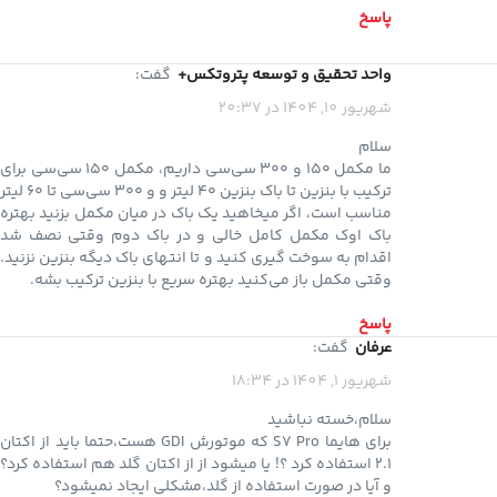
پاسخ
واحد تحقیق و توسعه پتروتکس+
گفت:
شهریور 10, 1404 در 20:37
سلام
ما مکمل ۱۵۰ و ۳۰۰ سی‌سی داریم، مکمل ۱۵۰ سی‌سی برای
ترکیب با بنزین تا باک بنزین ۴۰ لیتر و و ۳۰۰ سی‌سی تا ۶۰ لیتر
مناسب است، اگر میخاهید یک باک در میان مکمل بزنید بهتره
باک اوک مکمل کامل خالی و در باک دوم وقتی نصف شد
اقدام به سوخت گیری کنید و تا انتهای باک دیگه بنزین نزنید.
وقتی مکمل باز می‌کنید بهتره سریع با بنزین ترکیب بشه.
پاسخ
عرفان
گفت:
شهریور 1, 1404 در 18:34
سلام،خسته نباشید
برای هایما S7 Pro که موتورش GDI هست،حتما باید از اکتان
۲.۱ استفاده کرد ؟! یا میشود از از اکتان گلد هم استفاده کرد؟
و آیا در صورت استفاده از گلد،مشکلی ایجاد نمیشود؟