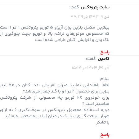
سایت پتروتکس
گفت:
دی 9, 1403 در 00:39
بهترین مکمل بنزین برای آریزو 5 توربو پتروتکس 2 در 1 است
که مخصوص موتورهای تراکم بالا و توربو جهت جلوگیری از
ناک زدن و افرایش اکتان طراحی شده است
پاسخ
كامين
گفت:
آذر 26, 1403 در 15:14
سلام
لطفا راهنمايي نماييد ميزان افزايش عدد اكتان در 50 ليتر
بنزين براي محصول 2 در 1 و يا گلد چقدر مي‌باشد؟
براي خودروي FX توربو چه محصولي از شركت پتروتكس
مناسبتر است ؟
دوره استفاده محصول پتروتكس در سوخت‌گيري ( به ازاي
هربار سوخت گيري و يا يك در ميان ) را نيز مشخص بفرمائيد.
با تشكر
پاسخ