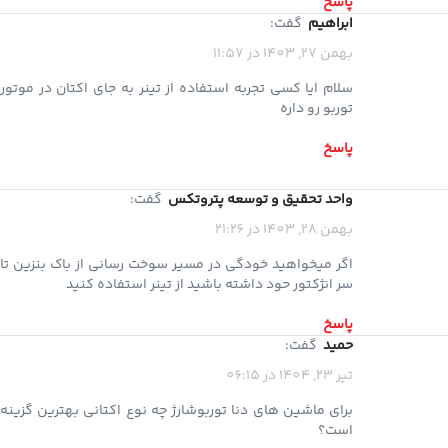
پاسخ
ابراهیم
گفت:
بهمن 27, 1403 در 11:57
سلام ایا کسی تجربه استفاده از تینر به جای اکتان در موتور
توربو رو داره
پاسخ
واحد تحقیق و توسعه پتروتکس
گفت:
بهمن 28, 1403 در 21:26
اگر میخواهید خودگی در مسیر سوخت رسانی از باک بنزین تا
سر انژکتور حود داشته باشید از تینر استفاده کنید
پاسخ
حمید
گفت:
تیر 23, 1404 در 06:15
برای ماشین های دنا توربوشارژ چه نوع اکتانی بهترین گزینه
است؟