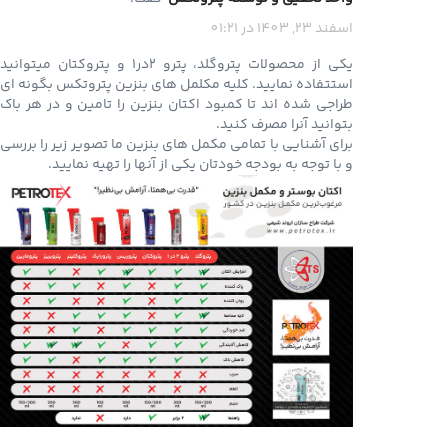
اسفند 23, 1403 در 01:21
یکی از محصولات پتروگلد، پترو 2در1 و پتروکتان میتوانید
استتفاده نمایید. کلیه مکلمل های بنزین پتروتکس بگونه ای
طراجی شده اند تا کمبود اکتان بنزین را تامین و در هر باک
بتوانید آنرا مصرف کنید.
برای آشنایی با تمامی مکمل های بنزین ما تصویر زیر را بررسی
و با توجه به بودجه خودتان یکی از آنها را تهیه نمایید.