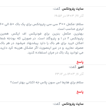
سایت پتروتکس
گفت:
آذر 26, 1403 در 19:52
سلام؛ مکمل 300 سی سی پتروتکس برای یک باک 50 الی 60
لیتری مناسب است.
بهترین مکمل بنزین برای فونیکس اف ایکس همین
پتروتکس 2 در 1 و پتروگلد است. در صورتی که بودجه شما
امکان خرید برای هر باک را دارد پیشنهاد میشود در هر باک
مصرف نمایید و در غیر اینصورت اگر مشکل هزینه کرد دارید
می توانید یک باک در میان استفاده کنید.
پاسخ
امیر
گفت:
آذر 16, 1403 در 23:12
سلام برای هایما اس سون پلاس جه اکتانی بهتر است؟
پاسخ
سایت پتروتکس
گفت: