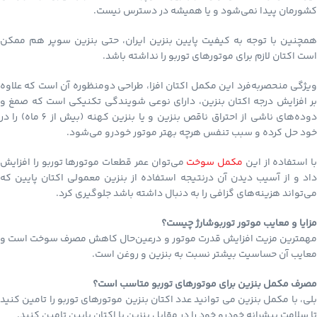
کشورمان پیدا نمی‌شود و یا همیشه در دسترس نیست.
همچنین با توجه به کیفیت پایین بنزین ایران، حتی بنزین سوپر هم ممکن
است اکتان لازم برای موتورهای توربو را نداشته باشد.
ویژگی منحصربه‌فرد این مکمل اکتان افزا، طراحی دومنظوره آن است که علاوه
بر افزایش درجه اکتان بنزین، دارای نوعی شویندگی تکنیکی است که صمغ و
دوده‌های ناشی از احتراق ناقص بنزین و یا بنزین کهنه (بیش از 6 ماه) را در
خود حل کرده و سبب تنفس هرچه بهتر موتور خودرو می‌شود.
با استفاده از این
مکمل سوخت
می‌توان عمر قطعات موتورها توربو را افزایش
داد و از آسیب دیدن آن درنتیجه استفاده از بنزین معمولی اکتان پایین که
می‌تواند هزینه‌های گزافی را به دنبال داشته باشد جلوگیری کرد.
مزایا و معایب موتور توربوشارژ چیست؟
مهمترین مزیت افزایش قدرت موتور و درعین‌حال کاهش مصرف سوخت است و
معایب آن حساسیت بیشتر نسبت به بنزین و روغن است.
مصرف مکمل بنزین برای موتورهای توربو متاسب است؟
بلی، با مکمل بنزین می توانید عدد اکتان بنزین موتورهای توربو را تامین کنید
تا سلامت پیشرانه خودرو خود را در مقابل بنزین با اکتان پایین تامین کنید.