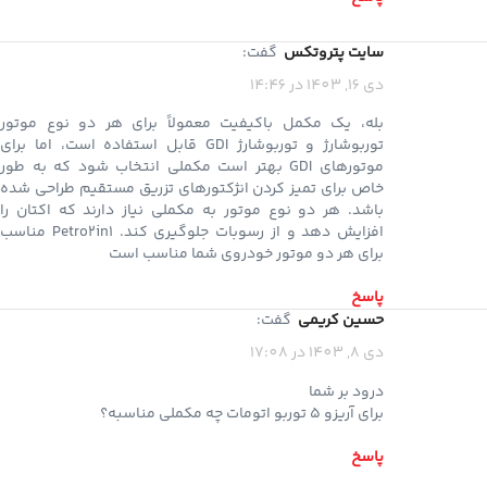
سایت پتروتکس
گفت:
دی 16, 1403 در 14:46
بله، یک مکمل باکیفیت معمولاً برای هر دو نوع موتور
توربوشارژ و توربوشارژ GDI قابل استفاده است، اما برای
موتورهای GDI بهتر است مکملی انتخاب شود که به طور
خاص برای تمیز کردن انژکتورهای تزریق مستقیم طراحی شده
باشد. هر دو نوع موتور به مکملی نیاز دارند که اکتان را
افزایش دهد و از رسوبات جلوگیری کند. Petro2in1 مناسب
برای هر دو موتور خودروی شما مناسب است
پاسخ
حسین کریمی
گفت:
دی 8, 1403 در 17:08
درود بر شما
برای آریزو ۵ توربو اتومات چه مکملی مناسبه؟
پاسخ