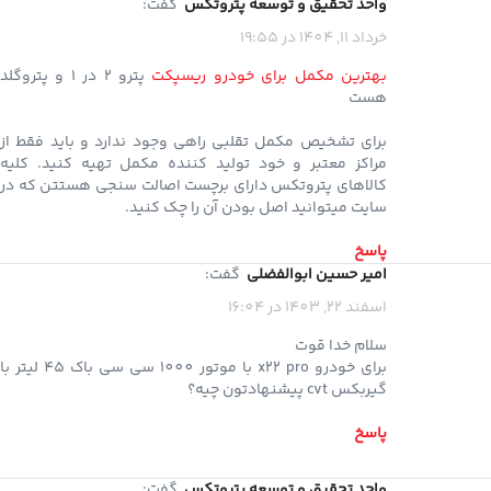
واحد تحقیق و توسعه پتروتکس
گفت:
خرداد 11, 1404 در 19:55
بهترین مکمل برای خودرو ریسپکت
پترو 2 در 1 و پتروگلد
هست
برای تشخیص مکمل تقلبی راهی وجود ندارد و باید فقط از
مراکز معتبر و خود تولید کننده مکمل تهیه کنید. کلیه
کالاهای پتروتکس دارای برچست اصالت سنجی هستتن که در
سایت میتوانید اصل بودن آن را چک کنید.
پاسخ
امیر حسین ابوالفضلی
گفت:
اسفند 22, 1403 در 16:04
سلام خدا قوت
برای خودرو x22 pro با موتور 1000 سی سی باک 45 لیتر با
گیربکس cvt پیشنهادتون چیه؟
پاسخ
واحد تحقیق و توسعه پتروتکس
گفت: