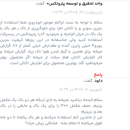
واحد تحقیق و توسعه پتروتکس+
گفت:
اردیبهشت 27, 1405 در 09:32
سلام با توجه به نست تراکم موتور خودروی شما استفاده از
بنزین سوپر و یا اکتان افزا برای جلوگیرری از ناک ر هر باک یا
یک باک در میان الزامیه و میتونید 2در1 پتروتکس در ریسپکت
استفاده کنید ولی متاسفانه در این روزها کیفیت بنزین
یورو۴ خیلی پایین آمده و مقدارش خیلی کمتر از ۸۷ گزارش
میشه برای همین با گرم شدن هوا ناک زیاد گزارش میشه و
کار افزایش اکتان هم سخت تر میشه اگر محصول بهتر
میخواهید گلد بهترین محصول برای افزایش اکتان است.
پاسخ
داود
گفت:
شهریور 10, 1404 در 18:24
سلام خسته نباشید نمیشه به جای اینکه هر دو باک یک مکمل
بزنیم .نصف مکمل ۳۰۰ را برای یک باک و مابقی را در باک
بعدی بریزیم
من از ماشین کم استفاده میکنم و هر باک یکماه تا دو ماه
طول میکشه تا تمام بشه . مشکلی پیش میاد؟