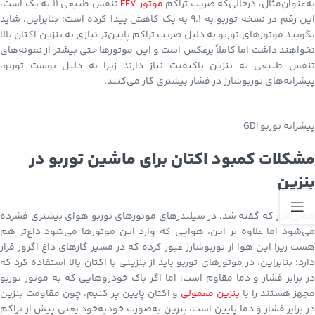
ه‌عنوان‌مثال، درحالی‌که ضریب تراکم
موتور EF7
تنفس طبیعی 11 به یک است،
این رقم در نسخه توربو به 9.1 به یک کاهش پیدا کرده است؛ بنابراین، شاید
بگویید موتورهای توربو به دلیل ضریب تراکم پایین‌تر نیازی به بنزین اکتان بالا
نخواهند داشت اما کاملاً برعکس است و این موتورها حتی بیشتر از نمونه‌های
تنفس طبیعی به بنزین باکیفیت نیاز دارند زیرا به دلیل بوست توربو،
پیشرانه‌های توربوشارژ در فشار بیشتری کار می‌کنند.
پیشرانه توربو GDI
مشکلات کمبود اکتان برای ماشین توربو در
بنزین
همان‌طور که گفته شد، در سیلندرهای موتورهای توربو هوای بیشتری فشرده
می‌شود اما علاوه بر این، هوایی که وارد این موتورها می‌شود داغ‌تر هم
هست زیرا این هوا از توربوشارژ عبور کرده که در مسیر گازهای داغ اگزوز قرار
دارد؛ بنابراین، در موتورهای توربو باید از بنزینی با اکتان بالا استفاده کرد که
در برابر فشار و دما مقاوم است؛ اما اگر باک خودروهایی که به موتور توربو
جهز هستند را با
بنزین معمولی
و اکتان پایین پر کنیم، چون مقاومت بنزین
در برابر فشار و دما پایین است، بنزین به‌صورت خودبه‌خود یعنی پیش از تراکم