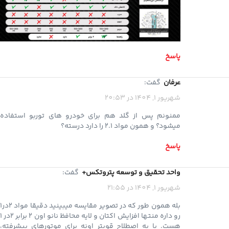
پاسخ
عرفان
گفت:
شهریور 1, 1404 در 20:53
ممنونم پس از گلد هم برای خودرو های توربو استفاده
میشود؟ و همون مواد ۲.۱ را دارد درسته؟
پاسخ
واحد تحقیق و توسعه پتروتکس+
گفت:
شهریور 1, 1404 در 21:55
بله همون طور که در تصویر مقایسه میبینید دقیقا مواد 2در1
رو داره منتها افزایش اکتان و لایه محافظ نانو اون 2 برابر 2در 1
هست. یا به اصطلاح قویتر اونه برای موتورهای پیشرفته،