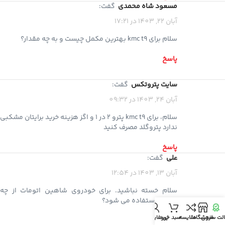
مسعود شاه محمدی
گفت:
آبان 22, 1403 در 17:21
سلام برای kmc t9 بهترین مکمل چیست و به چه مقدار؟
پاسخ
سایت پتروتکس
گفت:
آبان 24, 1403 در 09:32
سلام، برای kmc t9 پترو 2 در 1 و اگز هزینه خرید برایتان مشکبی
ندارد پتروگلد مصرف کنید
پاسخ
علی
گفت:
آبان 13, 1403 در 12:54
سلام خسته نباشید. برای خودروی شاهین اتومات از چه
اکتانی استفاده می شود؟
لت سنجی
فروشگاه
مقایسه
سبد خرید
پروفایل من
پاسخ