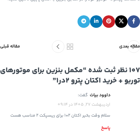
مقاله بعدی
مقاله قبلی
107 نظر ثبت شده “
مکمل بنزین برای موتورهای
توربو + خرید اکتان پترو 2در1
”
داوود بیات
گفت:
اردیبهشت 27, 1405 در 09:14
سلام وقت بخیر اکتان 2*1 برای ریسپکت 2 مناسب هست
پاسخ