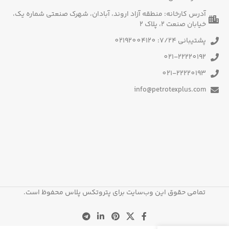
آدرس کارخانه: منطقه آزاد اروند، آبادان، شهرک صنعتی شماره یک،
خیابان صنعت 2، پلاک 2
پشتیبانی 7/24: 02192004120
021-22220192
021-22220193
info@petrotexplus.com
تمامی حقوق این وب‌سایت برای پتروتکس پلاس محفوظ است.