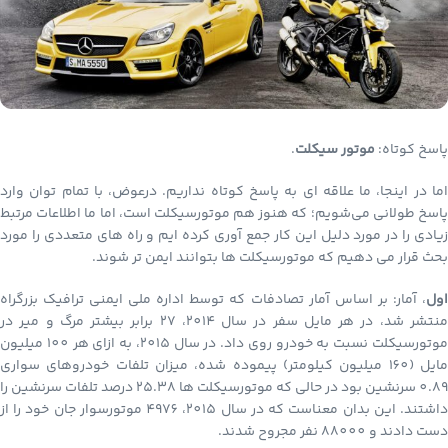
پاسخ کوتاه:
موتور سیکلت
.
اما در اینجا، ما علاقه ای به پاسخ کوتاه نداریم. درعوض، با تمام توان وارد
پاسخ طولانی می‌شویم؛ که هنوز هم موتورسیکلت است، اما ما اطلاعات مرتبط
زیادی را در مورد دلیل این کار جمع آوری کرده ایم و راه های متعددی را مورد
بحث قرار می دهیم که موتورسیکلت ها بتوانند ایمن تر شوند
.
اول
، آمار: بر اساس آمار تصادفات که توسط اداره ملی ایمنی ترافیک بزرگراه
منتشر شد، در هر مایل سفر در سال 2014، 27 برابر بیشتر مرگ و میر در
موتورسیکلت نسبت به خودرو روی داد. در سال 2015، به ازای هر 100 میلیون
مایل (160 میلیون کیلومتر) پیموده شده، میزان تلفات خودروهای سواری
0.89 سرنشین بود در حالی که موتورسیکلت ها 25.38 درصد تلفات سرنشین را
داشتند. این بدان معناست که در سال 2015، 4976 موتورسوار جان خود را از
دست دادند و 88000 نفر مجروح شدند
.