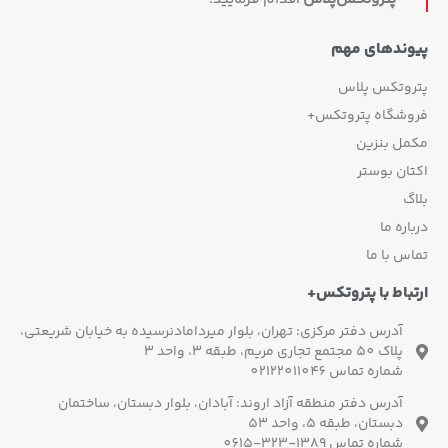
پیوندهای مهم
پتروتکس پلاس
فروشگاه پتروتکس+
مکمل بنزین
اکتان بوستر
بلاگ
درباره ما
تماس با ما
ارتباط با پتروتکس+
آدرس دفتر مرکزی: تهران، بلوار میردامادنرسیده به خیابان شریعتی،
پلاک 50 مجتمع تجاری مریم، طبقه 3، واحد 3
شماره تماس 02122011046
آدرس دفتر منطقه آزاد اروند: آبادان، بلوار دبستان، ساختمان
دبستان، طبقه 5، واحد 53
شماره تماس 1389-323-0615