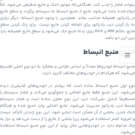
بتواند فشار را جذب کند. هنگامی‌که موتور خنک و مایع منقبض می‌شود، خلأ
ایجادشده باعث می‌شود مایع از منبع انبساط به سیستم برگردد و سطح مایع
در رادیاتور همیشه مناسب بماند. همچنین با وجود منبع انبساط، دیگر نیازی
به باز کردن درب رادیاتور برای اضافه کردن مایع نیست. برای چک کردن سطح
مایع، علائم MIN و MAX روی بدنه منبع حک می‌شود و سطح مایع همیشه باید
بین این دو باشد.
انواع منبع انبساط
منبع انبساط خودروها عمدتاً بر اساس طراحی و عملکرد به دو نوع اصلی تقسیم
می‌شود که هرکدام در خودروهای مختلف کاربرد دارند:
نوع اول منبع انبساط ساده است که بیشتر در خودروهای قدیمی‌تر دیده
می‌شود. این منبع فقط مایع اضافی را جمع‌آوری می‌کند و فشار سیستم را
مستقیماً کنترل نمی‌کند؛ درب این نوع مخزن ساده است و فشار سیستم
توسط درب رادیاتور مدیریت می‌شود. مایع اضافی وارد منبع شده و هنگام
خنک شدن، بخشی از آن ممکن است تبخیر شود. این نوع چندان کارآمد نیست
و امروزه کمتر استفاده می‌شود زیرا بخشی از مایع را از دست می‌دهد و نیاز به
چک مداوم دارد. در خودروهایی مثل پراید از این نوع منبع انبساط استفاده
می‌شود.