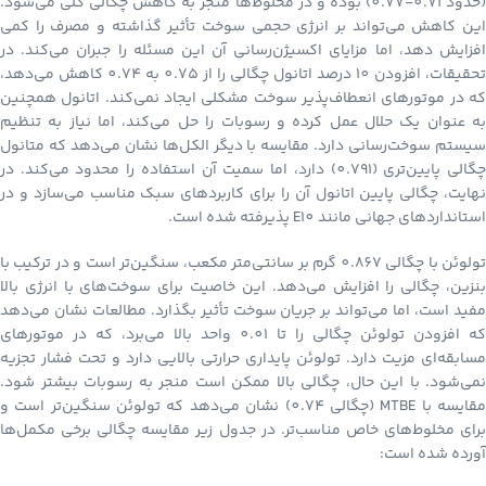
(حدود 0.71-0.77) بوده و در مخلوط‌ها منجر به کاهش چگالی کلی می‌شود.
این کاهش می‌تواند بر انرژی حجمی سوخت تأثیر گذاشته و مصرف را کمی
افزایش دهد، اما مزایای اکسیژن‌رسانی آن این مسئله را جبران می‌کند. در
تحقیقات، افزودن 10 درصد اتانول چگالی را از 0.75 به 0.74 کاهش می‌دهد،
که در موتورهای انعطاف‌پذیر سوخت مشکلی ایجاد نمی‌کند. اتانول همچنین
به عنوان یک حلال عمل کرده و رسوبات را حل می‌کند، اما نیاز به تنظیم
سیستم سوخت‌رسانی دارد. مقایسه با دیگر الکل‌ها نشان می‌دهد که متانول
چگالی پایین‌تری (0.791) دارد، اما سمیت آن استفاده را محدود می‌کند. در
نهایت، چگالی پایین اتانول آن را برای کاربردهای سبک مناسب می‌سازد و در
استانداردهای جهانی مانند E10 پذیرفته شده است.
تولوئن با چگالی 0.867 گرم بر سانتی‌متر مکعب، سنگین‌تر است و در ترکیب با
بنزین، چگالی را افزایش می‌دهد. این خاصیت برای سوخت‌های با انرژی بالا
مفید است، اما می‌تواند بر جریان سوخت تأثیر بگذارد. مطالعات نشان می‌دهد
که افزودن تولوئن چگالی را تا 0.01 واحد بالا می‌برد، که در موتورهای
مسابقه‌ای مزیت دارد. تولوئن پایداری حرارتی بالایی دارد و تحت فشار تجزیه
نمی‌شود. با این حال، چگالی بالا ممکن است منجر به رسوبات بیشتر شود.
مقایسه با MTBE (چگالی 0.74) نشان می‌دهد که تولوئن سنگین‌تر است و
برای مخلوط‌های خاص مناسب‌تر. در جدول زیر مقایسه چگالی برخی مکمل‌ها
آورده شده است: