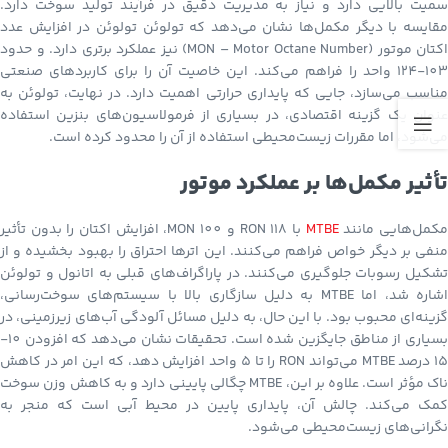
سمیت بالایی دارد و نیاز به مدیریت دقیق در فرآیند تولید سوخت دارد.
مقایسه با دیگر مکمل‌ها نشان می‌دهد که تولوئن تولوئن در افزایش عدد
اکتان موتور (MON – Motor Octane Number) نیز عملکرد برتری دارد. و حدود
103-124 واحد را فراهم می‌کند. این خاصیت آن را برای کاربردهای صنعتی
مناسب می‌سازد، جایی که پایداری حرارتی اهمیت دارد. در نهایت، تولوئن به
عنوان یک گزینه اقتصادی، در بسیاری از فرمولاسیون‌های بنزین استفاده
می‌شود، اما مقررات زیست‌محیطی استفاده از آن را محدود کرده است.
تأثیر مکمل‌ها بر عملکرد موتور
کمل‌هایی مانند
MTBE
با RON 118 و MON 100، افزایش اکتان را بدون تأثیر
منفی بر دیگر خواص فراهم می‌کنند. این اترها احتراق را بهبود بخشیده و از
تشکیل رسوبات جلوگیری می‌کنند. در پاراگراف‌های قبلی به اتانول و تولوئن
اشاره شد، اما MTBE به دلیل سازگاری بالا با سیستم‌های سوخت‌رسانی،
گزینه‌ای محبوب بود. با این حال، به دلیل مسائل آلودگی آب‌های زیرزمینی، در
بسیاری از مناطق جایگزین شده است. تحقیقات نشان می‌دهد که افزودن 10-
15 درصد MTBE می‌تواند RON را تا 5 واحد افزایش دهد، که این امر در کاهش
ناک مؤثر است. علاوه بر این، MTBE چگالی پایینی دارد و به کاهش وزن سوخت
کمک می‌کند. چالش آن، پایداری پایین در محیط آبی است که منجر به
نگرانی‌های زیست‌محیطی می‌شود.