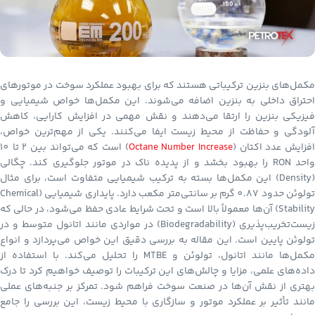
مکمل‌های بنزین ترکیباتی هستند که برای بهبود عملکرد سوخت در موتورهای
احتراق داخلی به بنزین اضافه می‌شوند. این مکمل‌ها خواص شیمیایی و
فیزیکی بنزین را ارتقا می‌دهند و نقش مهمی در افزایش کارایی، کاهش
آلودگی و حفاظت از محیط زیست ایفا می‌کنند. یکی از مهم‌ترین خواص،
فزایش عدد اکتان (
Octane Number Increase
) است که می‌تواند بین 2 تا 10
واحد RON را بهبود بخشد و از پدیده ناک در موتور جلوگیری کند. چگالی
(Density) این مکمل‌ها بسته به ترکیب شیمیایی متفاوت است، برای مثال
تولوئن حدود 0.87 گرم بر سانتی‌متر مکعب دارد. پایداری شیمیایی (Chemical
Stability) آن‌ها معمولاً بالا است و تحت شرایط عادی حفظ می‌شود، در حالی که
زیست‌تخریب‌پذیری (Biodegradability) در مواردی مانند اتانول متوسط و در
تولوئن پایین است. این مقاله به بررسی دقیق این خواص می‌پردازد و انواع
مکمل‌ها مانند اتانول، تولوئن و MTBE را تحلیل می‌کند. با استفاده از
داده‌های علمی، مزایا و چالش‌های این ترکیبات را توصیف خواهیم کرد تا درک
بهتری از نقش آن‌ها در صنعت سوخت فراهم شود. تمرکز بر جنبه‌های عملی
مانند تأثیر بر عملکرد موتور و سازگاری با محیط زیست، این بررسی را جامع