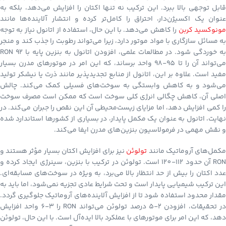
قابل توجهی بالا ببرد. این ترکیب نه تنها اکتان را افزایش می‌دهد، بلکه به
عنوان یک اکسیژن‌دار، احتراق را کامل‌تر کرده و انتشار آلاینده‌ها مانند
ونوکسید کربن
را کاهش می‌دهد. با این حال، استفاده از اتانول نیاز به توجه
به مسائل سازگاری با مواد موتور دارد، زیرا می‌تواند رطوبت را جذب کند و منجر
به خوردگی شود. در مطالعات علمی، افزودن اتانول به بنزین پایه با RON 92
می‌تواند آن را تا 95-98 واحد برساند، که این امر در موتورهای مدرن بسیار
مفید است. علاوه بر این، اتانول از منابع تجدیدپذیر مانند ذرت یا نیشکر تولید
می‌شود و به کاهش وابستگی به سوخت‌های فسیلی کمک می‌کند. چالش
اصلی آن، کاهش چگالی انرژی کلی سوخت است که ممکن است مصرف سوخت
را کمی افزایش دهد، اما مزایای زیست‌محیطی آن این نقص را جبران می‌کند. در
نهایت، اتانول به عنوان یک مکمل پایدار، در بسیاری از کشورها استاندارد شده
و نقش مهمی در فرمولاسیون بنزین‌های مدرن ایفا می‌کند.
کمل‌های آروماتیک مانند
تولوئن
نیز برای افزایش اکتان بسیار مؤثر هستند و
RON آن حدود 112-120 است. تولوئن در ترکیب با بنزین، سینرژی ایجاد کرده و
عدد اکتان را بیش از حد انتظار بالا می‌برد، به ویژه در سوخت‌های مسابقه‌ای.
این ترکیب شیمیایی پایدار است و تحت شرایط عادی تجزیه نمی‌شود، اما باید به
مقدار محدود استفاده شود تا از افزایش آلاینده‌های آروماتیک جلوگیری گردد.
در تحقیقات، افزودن 2-5 درصد تولوئن می‌تواند RON را 3-6 واحد افزایش
دهد، که این امر برای موتورهای با عملکرد بالا ایده‌آل است. با این حال، تولوئن