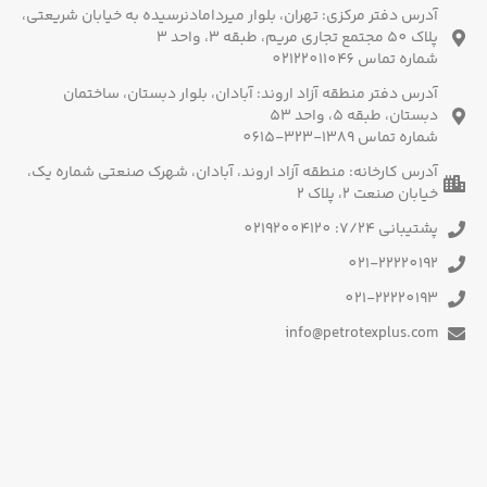
آدرس دفتر مرکزی: تهران، بلوار میردامادنرسیده به خیابان شریعتی،
پلاک 50 مجتمع تجاری مریم، طبقه 3، واحد 3
شماره تماس 02122011046
آدرس دفتر منطقه آزاد اروند: آبادان، بلوار دبستان، ساختمان
دبستان، طبقه 5، واحد 53
شماره تماس 1389-323-0615
آدرس کارخانه: منطقه آزاد اروند، آبادان، شهرک صنعتی شماره یک،
خیابان صنعت 2، پلاک 2
پشتیبانی 7/24: 02192004120
021-22220192
021-22220193
info@petrotexplus.com