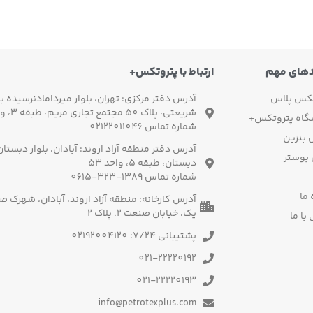
دهای مهم
ارتباط با پتروتکس+
تکس پلاس
آدرس دفتر مرکزی: تهران، بلوار میردامادنرسیده به
شریعتی، پلاک 50 مجتمع تجاری مریم، طبقه 3، واحد 3
گاه پتروتکس+
شماره تماس 02122011046
بنزین
آدرس دفتر منطقه آزاد اروند: آبادان، بلوار دبستا
 بوستر
دبستان، طبقه 5، واحد 53
شماره تماس 1389-323-0615
 ما
آدرس کارخانه: منطقه آزاد اروند، آبادان، شهرک 
یک، خیابان صنعت 2، پلاک 2
با ما
پشتیبانی 7/24: 02192004120
021-22220192
021-22220193
info@petrotexplus.com