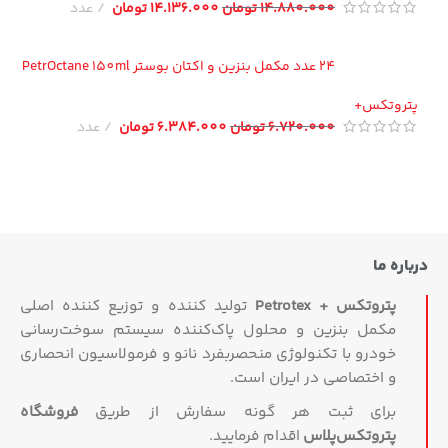
14.880.000
تومان
14.136.000
تومان
عدد
24 عدد مکمل بنزین و اکتان بوستر PetrOctane 150ml
تروتکس+
6.720.000
تومان
6.384.000
تومان
عدد
اره ما
پتروتکس + Petrotex
تولید کننده و توزیع کننده اصلی
مکمل بنزین و محلول پاک‌کننده سیستم سوخت‌رسانی
خودرو با تکنولوژی منحصربفرد نانو و فرمولاسیون انحصاری
و اختصاصی در ایران است.
برای ثبت هر گونه سفارش از طریق
فروشگاه
پتروتکس‏‌پلاس
اقدام فرمایید.