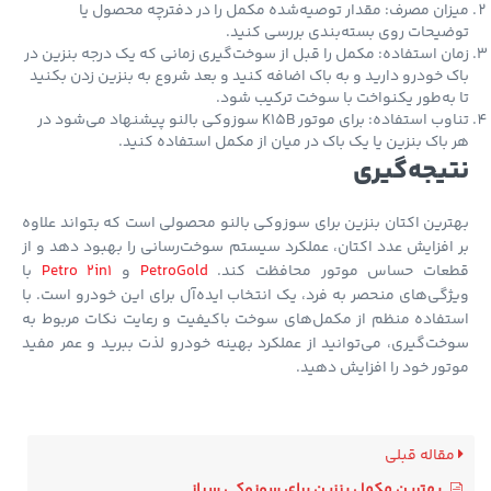
ان مصرف: مقدار توصیه‌شده مکمل را در دفترچه محصول یا
یحات روی بسته‌بندی بررسی کنید.
ن استفاده: مکمل را قبل از سوخت‌گیری زمانی که یک درجه بنزین در
 خودرو دارید و به باک اضافه کنید و بعد شروع به بنزین زدن بکنید
به‌طور یکنواخت با سوخت ترکیب شود.
تناوب استفاده: برای موتور K15B سوزوکی بالنو پیشنهاد می‌شود در
باک بنزین یا یک باک در میان از مکمل استفاده کنید.
یجه‌گیری
رین اکتان بنزین برای سوزوکی بالنو محصولی است که بتواند علاوه
افزایش عدد اکتان، عملکرد سیستم سوخت‌رسانی را بهبود دهد و از
عات حساس موتور محافظت کند.
PetroGold
و
Petro 2in1
با
گی‌های منحصر به فرد، یک انتخاب ایده‌آل برای این خودرو است. با
فاده منظم از مکمل‌های سوخت باکیفیت و رعایت نکات مربوط به
ت‌گیری، می‌توانید از عملکرد بهینه خودرو لذت ببرید و عمر مفید
ور خود را افزایش دهید.
قاله قبلی
بهترین مکمل بنزین برای سوزوکی سیاز