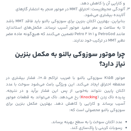
ارایی آن را کاهش دهد.
آلودگی محیط‌زیست: احتراق MMT در موتور منجر به انتشار گازهای
ینده بیشتری می‌شود.
بنابراین، بهترین اکتان بنزین برای سوزوکی بالنو باید فاقد MMT باشد
به سلامت و عمر مفید موتور آسیب نرساند. مکمل‌های استاندارد
مانند PetroGod و Petro 2 in 1 تضمین می‌کنند که هیچ‌گونه ماده مضر
کیب خود ندارند.
ا موتور سوزوکی بالنو به مکمل بنزین
از دارد؟
موتور K15B سوزوکی بالنو با ضریب تراکم 10.5، فشار بیشتری در
ظه احتراق ایجاد می‌کند. این ویژگی باعث می‌شود سوخت با عدد
ان پایین نتواند به‌خوبی از پس این فشار برآید و در نتیجه،
ده ناک زدن (
Knocking
) رخ می‌دهد. ناک می‌تواند به قطعات موتور
یب برساند و کارایی را کاهش دهد. بهترین مکمل بنزین برای
زوکی بالنو محصولی است که:
دد اکتان سوخت را به سطح بهینه برساند.
سوبات کربنی را پاک‌سازی کند.