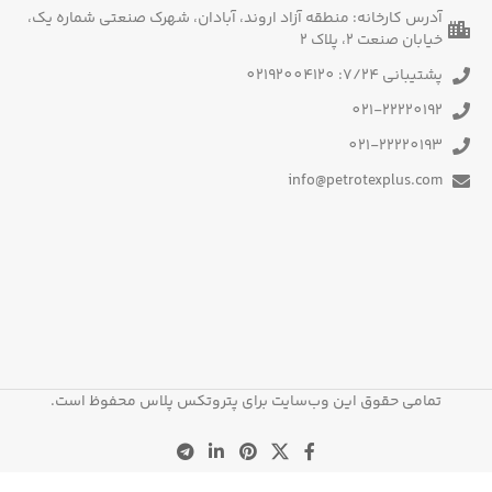
آدرس کارخانه: منطقه آزاد اروند، آبادان، شهرک صنعتی شماره یک،
خیابان صنعت 2، پلاک 2
پشتیبانی 7/24: 02192004120
021-22220192
021-22220193
info@petrotexplus.com
تمامی حقوق این وب‌سایت برای پتروتکس پلاس محفوظ است.