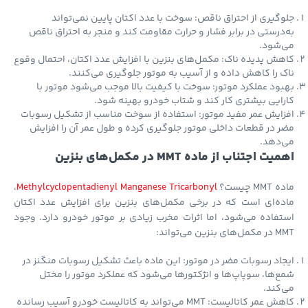
گیری از احتراق ناقص: سوخت با عدد اکتان پایین نمی‌تواند
درستی در برابر فشار و حرارت مقاومت کند و منجر به احتراق ناقص
‌شود.
ش پدیده ناک: مکمل‌های بنزین با افزایش عدد اکتان، احتمال وقوع
 را کاهش داده و از آسیب به موتور جلوگیری می‌کنند.
ود عملکرد موتور: سوخت با کیفیت بالا موجب می‌شود موتور با
ایی بیشتری کار کند و شتاب خودرو بهینه شود.
ایش عمر مفید موتور: استفاده از سوخت مناسب از تشکیل رسوبات
 در قطعات داخلی موتور جلوگیری کرده و طول عمر آن را افزایش
‌دهد.
ت اجتناب از ماده MMT در مکمل‌های بنزین
M چیست؟
Methylcyclopentadienyl Manganese Tricarbonyl
،
ه‌ای است که در برخی مکمل‌های بنزین برای افزایش عدد اکتان
فاده می‌شود، اما اثرات مخرب زیادی بر موتور خودرو دارد. وجود
بنزین می‌تواند:
اد رسوبات مضر در موتور: این ماده باعث تشکیل رسوبات منگنز در
‌ها، سوپاپ‌ها و انژکتورها می‌شود که عملکرد موتور را مختل
کند.
کاهش عمر کاتالیست: MMT می‌تواند به کاتالیست خودرو آسیب رسانده