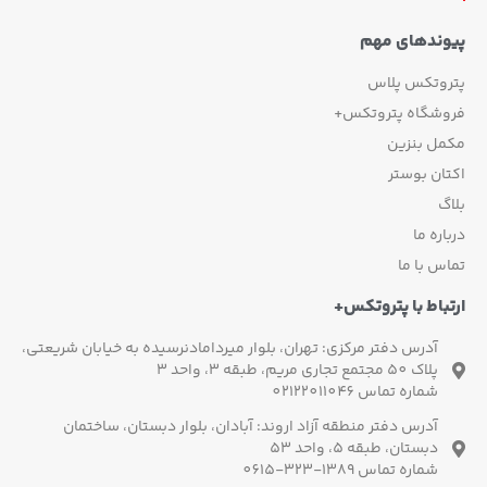
وندهای مهم
روتکس پلاس
وشگاه پتروتکس+
مل بنزین
ان بوستر
گ
اره ما
س با ما
باط با پتروتکس+
آدرس دفتر مرکزی: تهران، بلوار میردامادنرسیده به خیابان شریعتی،
پلاک 50 مجتمع تجاری مریم، طبقه 3، واحد 3
شماره تماس 02122011046
آدرس دفتر منطقه آزاد اروند: آبادان، بلوار دبستان، ساختمان
دبستان، طبقه 5، واحد 53
شماره تماس 1389-323-0615