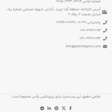
شماره تماس 1389-323-0615
آدرس کارخانه: منطقه آزاد اروند، آبادان، شهرک صنعتی شماره یک،
خیابان صنعت 2، پلاک 2
پشتیبانی 7/24: 02192004120
021-22220192
021-22220193
info@petrotexplus.com
تمامی حقوق این وب‌سایت برای پتروتکس پلاس محفوظ است.