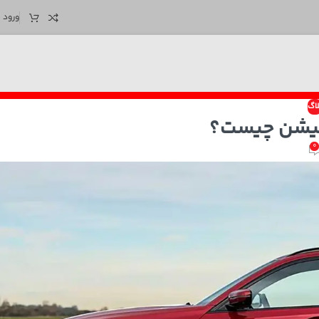
ورود /
لاگ
یشن چیست؟
0