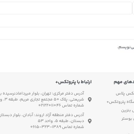
ی‌نویسم.
دهای مهم
ارتباط با پتروتکس+
تکس پلاس
آدرس دفتر مرکزی: تهران، بلوار میردامادنرسیده به
شریعتی، پلاک 50 مجتمع تجاری مریم، طبقه 3، واحد 3
گاه پتروتکس+
شماره تماس 02122011046
بنزین
آدرس دفتر منطقه آزاد اروند: آبادان، بلوار دبستا
 بوستر
دبستان، طبقه 5، واحد 53
شماره تماس 1389-323-0615