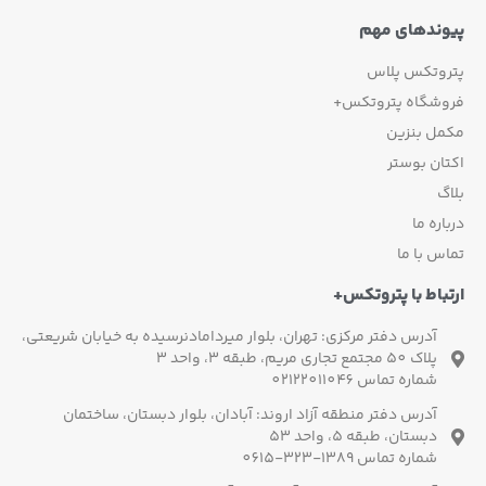
پیوندهای مهم
پتروتکس پلاس
فروشگاه پتروتکس+
مکمل بنزین
اکتان بوستر
بلاگ
درباره ما
تماس با ما
ارتباط با پتروتکس+
آدرس دفتر مرکزی: تهران، بلوار میردامادنرسیده به خیابان شریعتی،
پلاک 50 مجتمع تجاری مریم، طبقه 3، واحد 3
شماره تماس 02122011046
آدرس دفتر منطقه آزاد اروند: آبادان، بلوار دبستان، ساختمان
دبستان، طبقه 5، واحد 53
شماره تماس 1389-323-0615