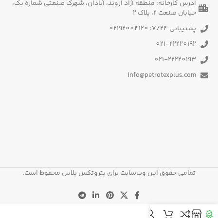
آدرس کارخانه: منطقه آزاد اروند، آبادان، شهرک صنعتی شماره یک،
خیابان صنعت 2، پلاک 2
پشتیبانی 7/24: 02192004120
021-22220192
021-22220193
info@petrotexplus.com
تمامی حقوق این وب‌سایت برای پتروتکس پلاس محفوظ است.