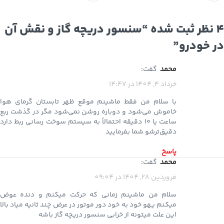
4 نظر ثبت شده “
سنسور دریچه گاز و نقش آن
در خودرو
”
محمد
گفت:
خرداد 4, 1404 در 14:47
با سلام من فقط ماشینم موقع ظهر تابستان گرمای هوا
خاموش می‌شود و دوباره روشن نمی‌شود مگر در گذشت ربع
ساعت یا ۱۰ دقیقه احتمالاً به سیستم سوخت رسانی ربط دارد
دقیق‌ترشو شما بفرمایید
پاسخ
محمد
گفت:
فروردین 28, 1404 در 09:04
سلام من ماشینم زمانی که حرکت میکنم و دنده عوض
میکنم یهو خود به خود دور موتور در عرض چند ثانیه میاد بالا
این علت میتونه از خرابی سنسور دریچه گاز باشه