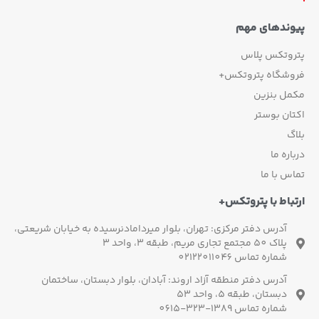
پیوندهای مهم
پتروتکس پلاس
فروشگاه پتروتکس+
مکمل بنزین
اکتان بوستر
بلاگ
درباره ما
تماس با ما
ارتباط با پتروتکس+
آدرس دفتر مرکزی: تهران، بلوار میردامادنرسیده به خیابان شریعتی،
پلاک 50 مجتمع تجاری مریم، طبقه 3، واحد 3
شماره تماس 02122011046
آدرس دفتر منطقه آزاد اروند: آبادان، بلوار دبستان، ساختمان
دبستان، طبقه 5، واحد 53
شماره تماس 1389-323-0615