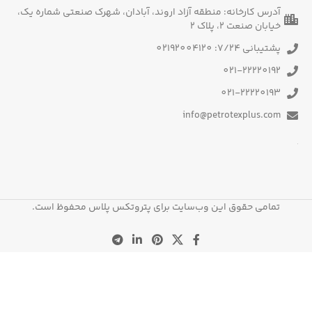
آدرس کارخانه: منطقه آزاد اروند، آبادان، شهرک صنعتی شماره یک،
خیابان صنعت 2، پلاک 2
پشتیبانی 7/24: 02192004120
021-22220192
021-22220193
info@petrotexplus.com
تمامی حقوق این وب‌سایت برای پتروتکس پلاس محفوظ است.