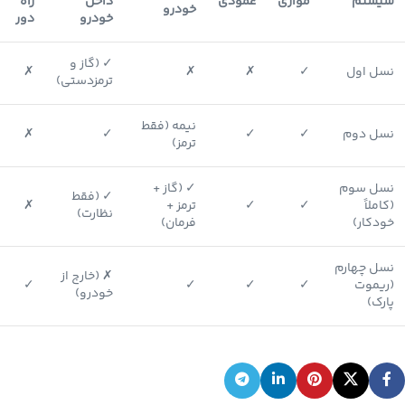
سیستم
موازی
عمودی
داخل
راه
خودرو
خودرو
دور
✓ (گاز و
نسل اول
✓
✗
✗
✗
ترمزدستی)
نیمه (فقط
نسل دوم
✓
✓
✓
✗
ترمز)
نسل سوم
✓ (گاز +
✓ (فقط
(کاملاً
✓
✓
ترمز +
✗
نظارت)
خودکار)
فرمان)
نسل چهارم
✗ (خارج از
(ریموت
✓
✓
✓
✓
خودرو)
پارک)