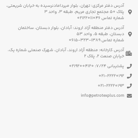
آدرس دفتر مرکزی: تهران، بلوار میردامادنرسیده به خیابان شریعتی،
پلاک 50 مجتمع تجاری مریم، طبقه 3، واحد 3
شماره تماس 02122011046
آدرس دفتر منطقه آزاد اروند: آبادان، بلوار دبستان، ساختمان
دبستان، طبقه 5، واحد 53
شماره تماس 1389-323-0615
آدرس کارخانه: منطقه آزاد اروند، آبادان، شهرک صنعتی شماره یک،
خیابان صنعت 2، پلاک 2
پشتیبانی 7/24: 02192004120
021-22220192
021-22220193
info@petrotexplus.com