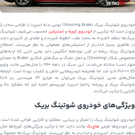
خودروی شوتینگ بریک (Shooting Brake) نوعی بدنه اسپرت با طراحی سه‌در یا
نج‌در است که ترکیبی از
خودروی کوپه
و
استیشن
محسوب می‌شود؛ شوتینگ
بریک‌ها سقف کشیده به سمت عقب، خطوط شیب‌دار و فضای بار کاربردی دارند
در ظاهری بسیار جذاب‌تر از استیشن‌های معمولی به نظر می‌رسند. اصطلاح
شوتینگ بریک ریشه در قرن نوزدهم انگلیس دارد یعنی جایی که ارابه‌های
مخصوص شکار (Shooting) و حمل تفنگ و سگ‌های شکاری (Brake به معنای
مهار اسب) ساخته می‌شدند. این سبک در دهه ۱۹۶۰ با مدل‌هایی مانند ولوو
P1800 ES احیا شد اما همیشه خودروهایی خاص و کمیاب بوده است. ازجمله
مثال‌های مدرن شوتینگ بریک می‌توان به فراری FF، مرسدس بنز CLA
شوتینگ بریک و پورشه پانامرا اسپرت توریسمو اشاره کرد که عملکرد بالا و
کارایی را ترکیب می‌کنند.
ویژگی‌های خودروی شوتینگ بریک
خودروی شوتینگ بریک با تمرکز بر زیبایی، عملکرد و کارایی طراحی شده است.
ین خودروها فرمی
هاچ‌بک
مانند دارند اما با ترکیب ویژگی‌های کوپه‌ها مثل
سقف شیب‌دار، اسپرت‌تر و جذاب‌تر به نظر می‌رسند. شوتینگ بریک‌ها معمولاً بر