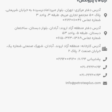
ارتباط با پتروتکس+
آدرس دفتر مرکزی: تهران، بلوار میردامادنرسیده به خیابان شریعتی،
پلاک 50 مجتمع تجاری مریم، طبقه 3، واحد 3
شماره تماس 02122011046
آدرس دفتر منطقه آزاد اروند: آبادان، بلوار دبستان، ساختمان
دبستان، طبقه 5، واحد 53
شماره تماس 1389-323-0615
آدرس کارخانه: منطقه آزاد اروند، آبادان، شهرک صنعتی شماره یک،
خیابان صنعت 2، پلاک 2
پشتیبانی 7/24: 02192004120
021-22220192
021-22220193
info@petrotexplus.com