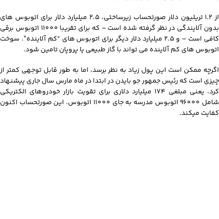
از 1.2 تریلیون دلار صورتحساب زیرساختی، 2.5 میلیارد دلار برای اتوبوس های
بدون آلایندگی در نظر گرفته شده است – که برای تقریبا 11000 اتوبوس برقی
کافی است – و 2.5 میلیارد دلار دیگر برای اتوبوس های “کم آلاینده”. سوخت
اتوبوس های کم آلاینده می تواند با گاز طبیعی یا پروپان تامین شود.
اگرچه ممکن است این پول زیاد به نظر برسد، اما به طور قابل توجهی کمتر از
چیزی است که رئیس جمهور جو بایدن در ابتدا در ماه مارس سال جاری پیشنهاد
کرد، یعنی مبلغی 174 میلیارد دلاری برای تقویت بازار خودروهای الکتریکی
شامل 96000 اتوبوس مدرسه به جای 11000 اتوبوس. این صورتحساب اکنون
کفایت میکند.