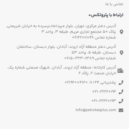
تماس با ما
ارتباط با پتروتکس+
آدرس دفتر مرکزی: تهران، بلوار میردامادنرسیده به خیابان شریعتی،
پلاک 50 مجتمع تجاری مریم، طبقه 3، واحد 3
شماره تماس 02122011046
آدرس دفتر منطقه آزاد اروند: آبادان، بلوار دبستان، ساختمان
دبستان، طبقه 5، واحد 53
شماره تماس 1389-323-0615
آدرس کارخانه: منطقه آزاد اروند، آبادان، شهرک صنعتی شماره یک،
خیابان صنعت 2، پلاک 2
پشتیبانی 7/24: 02192004120
021-22220192
021-22220193
info@petrotexplus.com