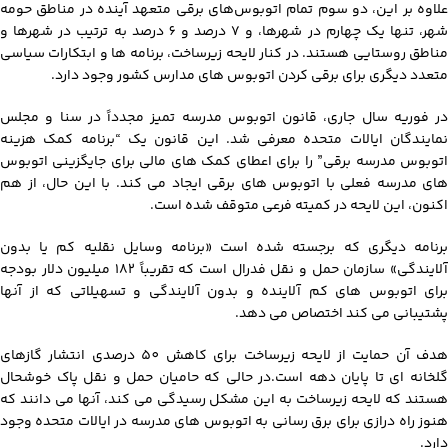
علاوه بر این، دو سوم تمام اتوبوس‌های برقی متعهد آینده در مناطق حومه
شهر، تنها یک چهارم در شهرها، و 7 درصد و 6 درصد به ترتیب در شهرها و
مناطق روستایی هستند. در کنار لایحه زیرساخت، برنامه ها و ابتکارات سیاسی
متعدد دیگری برای برقی کردن اتوبوس های مدارس کشور وجود دارد.
در فوریه سال جاری، قانون اتوبوس مدرسه تمیز مجدداً در سنا و مجلس
نمایندگان ایالات متحده معرفی شد. این قانون یک “برنامه کمک هزینه
اتوبوس مدرسه برقی” را برای اعطای کمک های مالی برای جایگزینی اتوبوس
های مدرسه فعلی با اتوبوس های برقی ایجاد می کند. با این حال، از هم
اکنون، این لایحه در کمیته فرعی متوقف شده است.
برنامه دیگری که برجسته شده است «برنامه وسایل نقلیه کم یا بدون
آلایندگی» سازمان حمل و نقل فدرال است که تقریباً 182 میلیون دلار بودجه
برای اتوبوس های کم آلاینده و بدون آلایندگی و تسهیلاتی که از آنها
پشتیبانی می کند اختصاص می دهد.
هدف آن حمایت از لایحه زیرساخت برای کاهش 50 درصدی انتشار گازهای
گلخانه ای تا پایان دهه است.در حالی که حامیان حمل و نقل پاک خوشحال
هستند که لایحه زیرساخت به این مشکل رسیدگی می کند، آنها می دانند که
هنوز راه درازی برای برق رسانی به اتوبوس های مدرسه در ایالات متحده وجود
دارد.