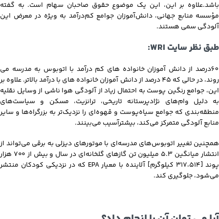
باشد.علاوه بر این، این یک موضوع حقوق صاحبان سهام است. به گفته
مؤسسه منابع جهانی، دانش‌آموزان جوامع کم‌درآمد به ویژه در معرض این
آلودگی سمی هستند.
طبق نظر سایت WRI:
60درصد از دانش آموزان خانواده های کم درآمد با اتوبوس به مدرسه می
روند، در حالی که 45 درصد از دانش آموزان خانواده های با درآمد بالاتر. علاوه بر
این، جوامع رنگین پوست به احتمال زیاد از آلودگی هوا ناشی از وسایل نقلیه
به دلیل وام‌های نژادپرستانه تاریخی، ترانزیت، مسکن و سیاست‌های
منطقه‌بندی که جوامع سیاه‌پوست و قهوه‌ای را نزدیک‌تر به بزرگراه‌ها و سایر
منابع آلودگی متمرکز می‌کند، بیشترآسیب می‌بینند.
همچنین تغییر اتوبوس‌های مدرسه‌ای با موتورهای دیزلی به برقی می‌تواند از
انتشار میانگین ۵.۳ میلیون تن گازهای گلخانه‌ای در سال و بیش از ۷۰۰ هزار
پوند [۳۱۷،۵۱۴ کیلوگرم] آلاینده با معیار EPA که در نزدیکی کودکان منتشر
می‌شود، جلوگیری کند.
آیا می توان آن را انجام داد؟