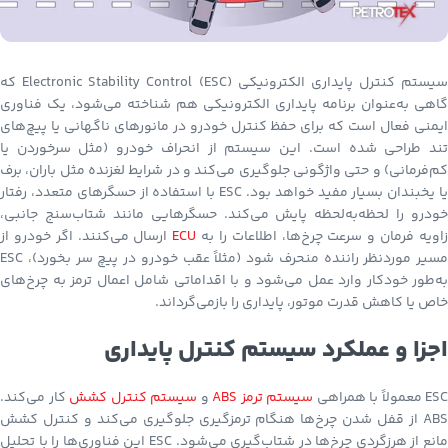
سیستم کنترل پایداری الکترونیکی Electronic Stability Control (ESC) که
گاهی به‌عنوان برنامه پایداری الکترونیکی هم شناخته می‌شود، یک فناوری
ایمنی فعال است که برای حفظ کنترل خودرو در مانورهای ناگهانی یا پیچ‌های
تند طراحی شده است. این سیستم از انحراف خودرو (مثل سرخوردن یا
کم‌فرمانی) و حتی واژگونی جلوگیری می‌کند و در شرایط لغزنده مثل باران، برف
یا یخبندان بسیار مفید خواهد بود. ESC با استفاده از حسگرهای متعدد، رفتار
خودرو را لحظه‌به‌لحظه پایش می‌کند. حسگرهایی مانند شتاب‌سنج جانبی،
اویه فرمان و سرعت چرخ‌ها، اطلاعات را به
ECU
ارسال می‌کنند. اگر خودرو از
مسیر موردنظر راننده منحرف شود (مثلاً عقب خودرو در پیچ سر بخورد)، ESC
به‌طور خودکار وارد عمل می‌شود و با اقداماتی شامل اعمال ترمز به چرخ‌های
خاص یا کاهش قدرت موتور، پایداری را بازمی‌گرداند.
اجزا و عملکرد سیستم کنترل پایداری
ESC معمولاً با همراهی
سیستم ترمز ABS
و
سیستم کنترل کشش
کار می‌کند.
ABS از قفل شدن چرخ‌ها هنگام ترمزگیری جلوگیری می‌کند و کنترل کشش
مانع از هرزگردی چرخ‌ها در شتاب‌گیری می‌شود. ESC این فناوری‌ها را با تحلیل