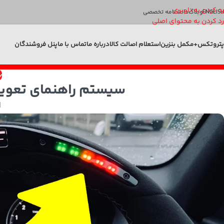
رد کردن به ناوبری
ENGLISH
وبلاگ
دانشنامه تخصصی
رد کردن به محتوای اصلی
پتروتکس+
مکمل بنزین
استعلام اصالت کالا
درباره ما
تماس با ما
پنل فروشندگان
ب
سیستم راهنمای تعویض دنده 