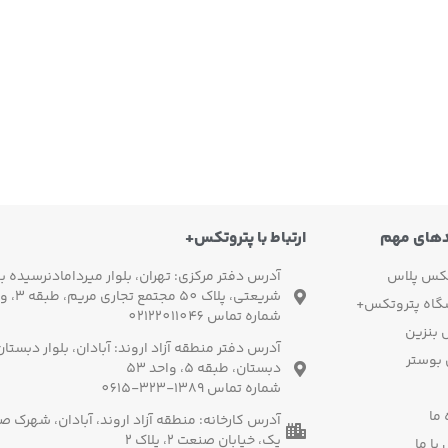
دهای مهم
ارتباط با پتروتکس+
تکس پلاس
آدرس دفتر مرکزی: تهران، بلوار میردامادنرسیده به
شریعتی، پلاک 50 مجتمع تجاری مریم، طبقه 3، واحد 3
گاه پتروتکس+
شماره تماس 02122011046
بنزین
آدرس دفتر منطقه آزاد اروند: آبادان، بلوار دبستا
 بوستر
دبستان، طبقه 5، واحد 53
شماره تماس 1389-323-0615
 ما
آدرس کارخانه: منطقه آزاد اروند، آبادان، شهرک 
یک، خیابان صنعت 2، پلاک 2
با ما