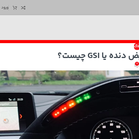
ورود /
لاگ
یا GSI چیست؟
0