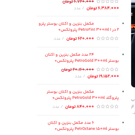
6.720.000
تومان
6.384.000
تومان
عدد
مکمل بنزین و اکتان بوستر پترو
2 در 1 Petro2in1 300ml پتروتکس+
620.000
تومان
عدد
24 عدد مکمل بنزین و اکتان
بوستر PetroGold 300ml پتروتکس+
20.160.000
تومان
19.152.000
تومان
عدد
مکمل بنزین و اکتان بوستر
پتروگلد PetroGold 300ml پتروتکس+
خاب
بهترین زمان تعویض دنده راهنمایی می‌کند. این سیستم با هدف کاهش مصرف سوخت، بهبود راندمان پیشرانه و کاهش آلایندگی طراحی شده است. GSI از
840.000
تومان
عدد
.
6 عدد مکمل بنزین و اکتان
بوستر PetrOctane 150ml پتروتکس+