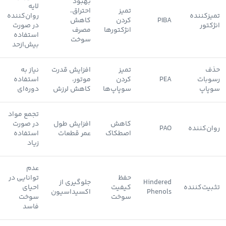
بهبود
لایه
تمیز
احتراق،
تمیزکننده
روان‌کننده
PIBA
کردن
کاهش
انژکتور
در صورت
انژکتورها
مصرف
استفاده
سوخت
بیش‌ازحد
حذف
تمیز
افزایش قدرت
نیاز به
رسوبات
PEA
کردن
موتور،
استفاده
سوپاپ
سوپاپ‌ها
کاهش لرزش
دوره‌ای
تجمع مواد
کاهش
افزایش طول
در صورت
روان‌کننده
PAO
اصطکاک
عمر قطعات
استفاده
زیاد
عدم
حفظ
توانایی در
Hindered
جلوگیری از
تثبیت‌کننده
کیفیت
احیای
Phenols
اکسیداسیون
سوخت
سوخت
فاسد