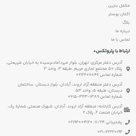
مکمل بنزین
اکتان بوستر
بلاگ
درباره ما
تماس با ما
ارتباط با پتروتکس+
آدرس دفتر مرکزی: تهران، بلوار میردامادنرسیده به خیابان شریعتی،
پلاک 50 مجتمع تجاری مریم، طبقه 3، واحد 3
شماره تماس 02122011046
آدرس دفتر منطقه آزاد اروند: آبادان، بلوار دبستان، ساختمان
دبستان، طبقه 5، واحد 53
شماره تماس 1389-323-0615
آدرس کارخانه: منطقه آزاد اروند، آبادان، شهرک صنعتی شماره یک،
خیابان صنعت 2، پلاک 2
پشتیبانی 7/24: 02192004120
021-22220192