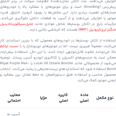
افزایش می‌دهند. عدد اکتان نشان‌دهنده مقاومت سوخت در برابر احتراق
پیش‌رس (Knocking) است و برای موتورهای با عملکرد بالا یا خودروهای
مسابقه‌ای اهمیت زیادی دارد. این مکمل‌ها با بهبود کیفیت احتراق، قدرت
موتور را افزایش می‌دهند و از آسیب به قطعات داخلی جلوگیری می‌کنند.
ترکیبات رایج در اکتان بوسترها شامل موادی مانند
متیل‌سیکلوپنتادینیل
منگنز تری‌کربونیل (MMT)
هستند که اثربخشی بالایی دارند.
استفاده از اکتان بوسترها در خودروهای معمولی که با بنزین استاندارد کار
ی‌کنند، معمولاً ضروری نیست، اما در موتورهای توربوشارژ یا با
نسبت تراکم
بالا، می‌توانند تفاوت قابل‌توجهی ایجاد کنند. با این حال، استفاده بیش‌ازحد
ممکن است به سنسورهای اکسیژن یا کاتالیزور خودرو آسیب برساند. توصیه
می‌شود از محصولاتی مانند Lucas Oil Octane Booster یا Royal Purple Max-
Boost استفاده شود که استانداردهای زیست‌محیطی را رعایت می‌کنند. انتخاب
محصول مناسب و استفاده طبق دستورالعمل، به حفظ تعادل بین عملکرد و
ایمنی موتور کمک می‌کند.
ماده
کاربرد
معایب
نوع مکمل
مزایا
اصلی
اصلی
احتمالی
آسیب به