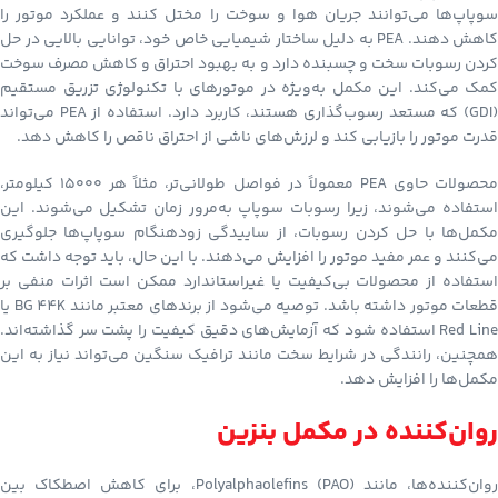
سوپاپ‌ها می‌توانند جریان هوا و سوخت را مختل کنند و عملکرد موتور را
کاهش دهند. PEA به دلیل ساختار شیمیایی خاص خود، توانایی بالایی در حل
کردن رسوبات سخت و چسبنده دارد و به بهبود احتراق و کاهش مصرف سوخت
کمک می‌کند. این مکمل به‌ویژه در موتورهای با تکنولوژی تزریق مستقیم
(GDI) که مستعد رسوب‌گذاری هستند، کاربرد دارد. استفاده از PEA می‌تواند
قدرت موتور را بازیابی کند و لرزش‌های ناشی از احتراق ناقص را کاهش دهد.
محصولات حاوی PEA معمولاً در فواصل طولانی‌تر، مثلاً هر ۱۵۰۰۰ کیلومتر،
استفاده می‌شوند، زیرا رسوبات سوپاپ به‌مرور زمان تشکیل می‌شوند. این
مکمل‌ها با حل کردن رسوبات، از ساییدگی زودهنگام سوپاپ‌ها جلوگیری
می‌کنند و عمر مفید موتور را افزایش می‌دهند. با این حال، باید توجه داشت که
استفاده از محصولات بی‌کیفیت یا غیراستاندارد ممکن است اثرات منفی بر
قطعات موتور داشته باشد. توصیه می‌شود از برندهای معتبر مانند BG 44K یا
Red Line استفاده شود که آزمایش‌های دقیق کیفیت را پشت سر گذاشته‌اند.
همچنین، رانندگی در شرایط سخت مانند ترافیک سنگین می‌تواند نیاز به این
مکمل‌ها را افزایش دهد.
روان‌کننده در مکمل بنزین
روان‌کننده‌ها، مانند Polyalphaolefins (PAO)، برای کاهش اصطکاک بین