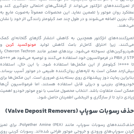
از تمیزکننده‌های انژکتور می‌تواند از گرفتگی‌های احتمالی جلوگیری کند و
عملکرد روان موتور را تضمین نماید. این محصولات معمولاً به‌صورت مایع به
باک بنزین اضافه می‌شوند و در طول چند صد کیلومتر رانندگی اثر خود را نشان
می‌دهند.
تمیزکننده‌های انژکتور همچنین به کاهش انتشار گازهای گلخانه‌ای کمک
ی‌کنند، زیرا احتراق کامل‌تر باعث کاهش تولید
مونوکسید کربن
و
هیدروکربن‌های نسوخته می‌شود. برندهای معتبر مانند Chevron Techron یا
STP از PIBA در فرمولاسیون خود استفاده می‌کنند و توصیه می‌شود هر ۵۰۰۰
تا ۱۰۰۰۰ کیلومتر از این مکمل‌ها استفاده شود. با این حال، استفاده
بیش‌ازحد ممکن است به لایه‌های روان‌کننده طبیعی در موتور آسیب برساند،
بنابراین رعایت دوز پیشنهادی روی بسته‌بندی ضروری است. این مکمل‌ها برای
خودروهای بنزینی و دیزلی قابل استفاده هستند، اما فرمولاسیون آن‌ها
ممکن است متفاوت باشد. انتخاب محصول مناسب با نوع موتور خودرو اهمیت
زیادی دارد تا از سازگاری و اثربخشی اطمینان حاصل شود.
حذف رسوبات سوپاپ (Valve Deposit Removers)
حذف‌کننده‌های رسوبات سوپاپ، مانند Polyether Amine (PEA)، برای تمیز
کردن سوپاپ‌های ورودی و خروجی موتور طراحی شده‌اند. رسوبات کربنی روی