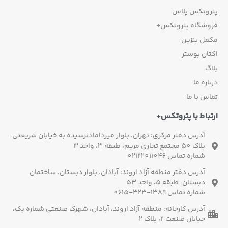
پتروتکس پلاس
فروشگاه پتروتکس+
مکمل بنزین
اکتان بوستر
بلاگ
درباره ما
تماس با ما
ارتباط با پتروتکس+
آدرس دفتر مرکزی: تهران، بلوار میردامادنرسیده به خیابان شریعتی،
پلاک 50 مجتمع تجاری مریم، طبقه 3، واحد 3
شماره تماس 02122011046
آدرس دفتر منطقه آزاد اروند: آبادان، بلوار دبستان، ساختمان
دبستان، طبقه 5، واحد 53
شماره تماس 1389-323-0615
آدرس کارخانه: منطقه آزاد اروند، آبادان، شهرک صنعتی شماره یک،
خیابان صنعت 2، پلاک 2