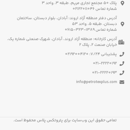
پلاک 50 مجتمع تجاری مریم، طبقه 3، واحد 3
شماره تماس 02122011046
آدرس دفتر منطقه آزاد اروند: آبادان، بلوار دبستان، ساختمان
دبستان، طبقه 5، واحد 53
شماره تماس 1389-323-0615
آدرس کارخانه: منطقه آزاد اروند، آبادان، شهرک صنعتی شماره یک،
خیابان صنعت 2، پلاک 2
پشتیبانی 7/24: 02192004120
021-22220192
021-22220193
info@petrotexplus.com
تمامی حقوق این وب‌سایت برای پتروتکس پلاس محفوظ است.