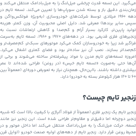
می‌گیرد. این تسمه قدرت چرخشی میل‌لنگ را به میل‌بادامک منتقل می‌کند و
زمان‌بندی دقیق باز و بسته شدن سوپاپ‌ها را تعیین می‌کند. تسمه تایم در
دهه ۱۹۶۰ میلادی توسط شرکت‌های خودروسازی (به‌ویژه فولکس‌واگن و
سپس سایر برندها) معرفی شد. دلیل اصلی محبوبیت آن، وزن کمتر، هزینه
تولید پایین‌تر، کارکرد بسیار آرام و کم‌صدا و کاهش ارتعاشات نسبت به
زنجیرهای فلزی قدیمی بود. در دهه‌های ۱۹۷۰ و ۱۹۸۰، تسمه تایم به‌سرعت
فراگیر شد زیرا به خودروسازان کمک می‌کرد موتورهای سبک‌تر، کم‌مصرف‌تر و
کم‌صداتر بسازند. نصب آن نیز ساده‌تر بود و فضای کمتری اشغال می‌کرد.
امروزه تسمه‌های تایم مدرن با مواد پیشرفته‌تر ساخته می‌شوند و برخی از
آن‌ها حتی به‌صورت «تسمه تایم خیس» (در روغن) طراحی شده‌اند تا عمر
بیشتری داشته باشند. بااین‌حال، همچنان نیاز به تعویض دوره‌ای (معمولاً بین
۶۰ تا ۱۲۰ هزار کیلومتر بسته به خودرو) دارد.
زنجیر تایم چیست؟
زنجیر تایم یک زنجیر فلزی (معمولاً از فولاد آلیاژی با کیفیت بالا) است که شبیه
زنجیر دوچرخه اما دقیق‌تر و مقاوم‌تر طراحی شده است. این زنجیر نیز مانند
تسمه، حرکت میل‌لنگ را به میل‌بادامک منتقل می‌کند اما داخل موتور و در
محیط روغن قرار دارد. زنجیر تایم از دهه‌های اولیه صنعت خودرو (اوایل قرن