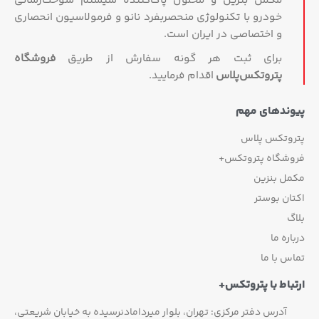
مکمل بنزین و محلول پاک‌کننده سیستم سوخت‌رسانی
خودرو با تکنولوژی منحصربفرد نانو و فرمولاسیون انحصاری
و اختصاصی در ایران است.
برای ثبت هر گونه سفارش از طریق
فروشگاه
پتروتکس‏‌پلاس
اقدام فرمایید.
پیوندهای مهم
پتروتکس پلاس
فروشگاه پتروتکس+
مکمل بنزین
اکتان بوستر
بلاگ
درباره ما
تماس با ما
ارتباط با پتروتکس+
آدرس دفتر مرکزی: تهران، بلوار میردامادنرسیده به خیابان شریعتی،